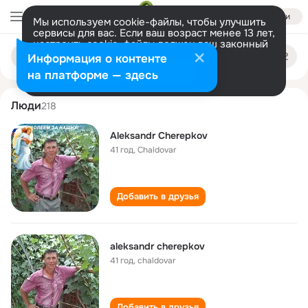
Войти
Мы используем cookie-файлы, чтобы улучшить
сервисы для вас. Если ваш возраст менее 13 лет,
настроить cookie-файлы должен ваш законный
aleksandr cherepkov
Поиск
представитель.
Больше информации
Информация о контенте
по
людям
Разрешить все
Настроить
на платформе — здесь
Люди
218
Aleksandr Cherepkov
41 год
,
Chaldovar
Добавить в друзья
aleksandr cherepkov
41 год
,
chaldovar
Добавить в друзья