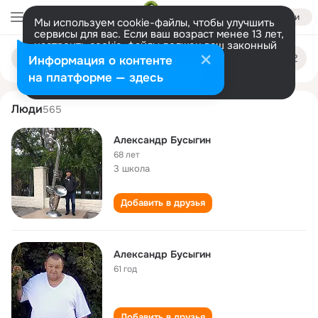
Войти
Мы используем cookie-файлы, чтобы улучшить
сервисы для вас. Если ваш возраст менее 13 лет,
настроить cookie-файлы должен ваш законный
aleksandr busygin
Поиск
представитель.
Больше информации
Информация о контенте
по
людям
Разрешить все
Настроить
на платформе — здесь
Люди
565
Александр Бусыгин
68 лет
3 школа
Добавить в друзья
Александр Бусыгин
61 год
Добавить в друзья