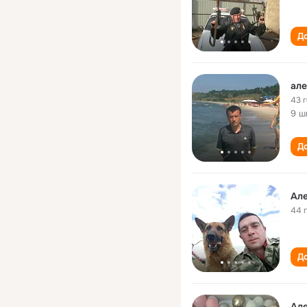
До
але
43 
9 ш
До
Ал
44 
До
Ал