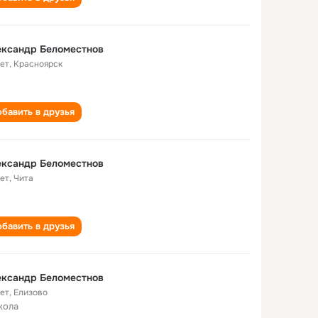
ександр Беломестнов
лет
,
Красноярск
бавить в друзья
ександр Беломестнов
лет
,
Чита
бавить в друзья
ександр Беломестнов
лет
,
Елизово
кола