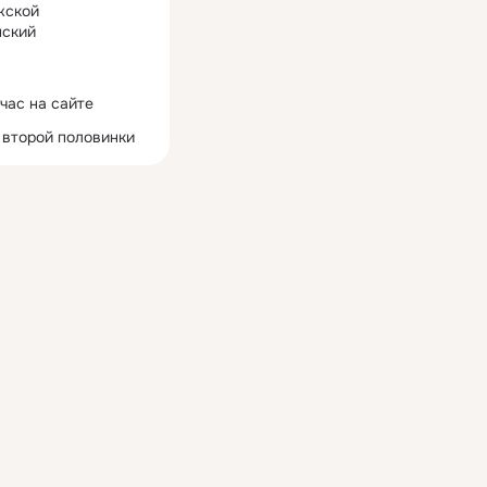
жской
ский
час на сайте
 второй половинки