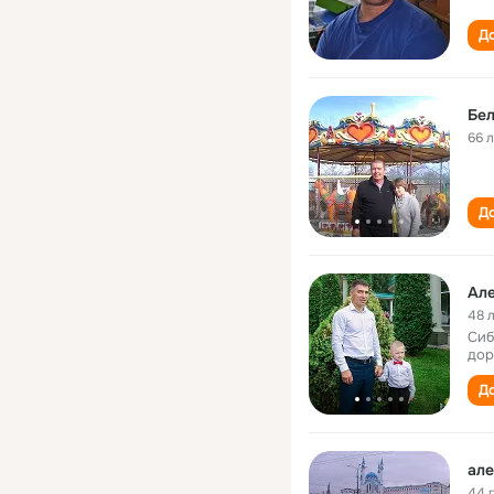
До
Бе
66 
До
Ал
48 
Сиб
дор
До
але
44 