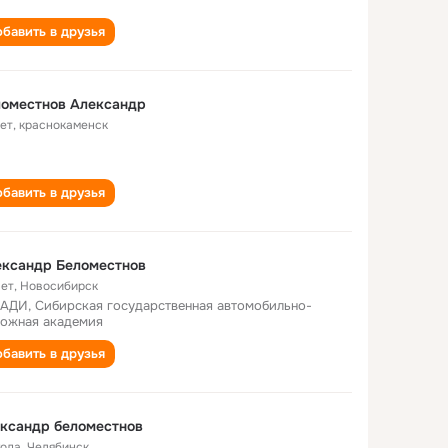
бавить в друзья
ломестнов Александр
лет
,
краснокаменск
бавить в друзья
ександр Беломестнов
лет
,
Новосибирск
АДИ, Сибирская государственная автомобильно-
ожная академия
бавить в друзья
ксандр беломестнов
года
,
Челябинск