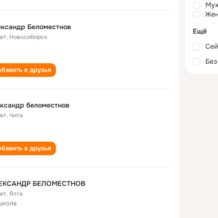
Му
Жен
ександр Беломестнов
Ещё
лет
,
Новосибирск
Сей
Без
бавить в друзья
ксандр беломестнов
лет
,
Чита
бавить в друзья
ЕКСАНДР БЕЛОМЕСТНОВ
лет
,
Ялта
школа