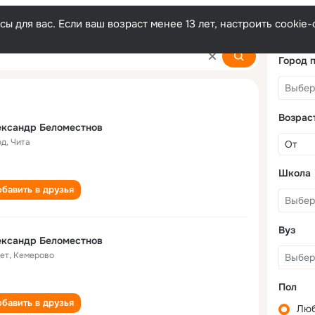
ы для вас. Если ваш возраст менее 13 лет, настроить cooki
estnov
Город 
Возрас
ександр Беломестнов
од
,
Чита
Школа
бавить в друзья
Вуз
ександр Беломестнов
лет
,
Кемерово
Пол
бавить в друзья
Лю