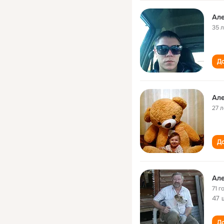
Ал
35 
До
Ал
27 л
До
Ал
71 г
47 
До