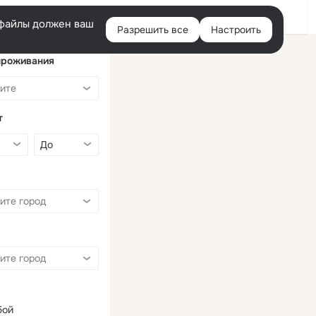
Войти
e-файлы должен ваш
Разрешить все
Настроить
Правая
колонка
проживания
т
бой