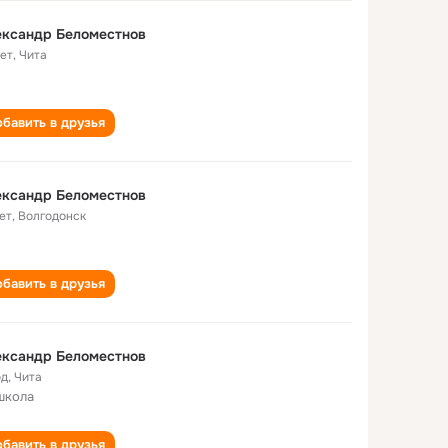
ександр Беломестнов
лет
,
Чита
бавить в друзья
ександр Беломестнов
ет
,
Волгодонск
бавить в друзья
ександр Беломестнов
од
,
Чита
школа
бавить в друзья