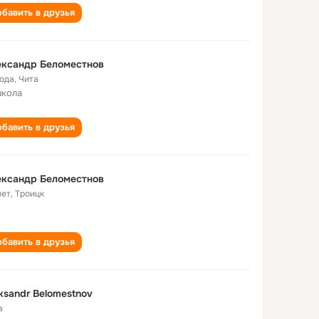
бавить в друзья
ександр Беломестнов
года
,
Чита
школа
бавить в друзья
ександр Беломестнов
лет
,
Троицк
бавить в друзья
ksandr Belomestnov
а