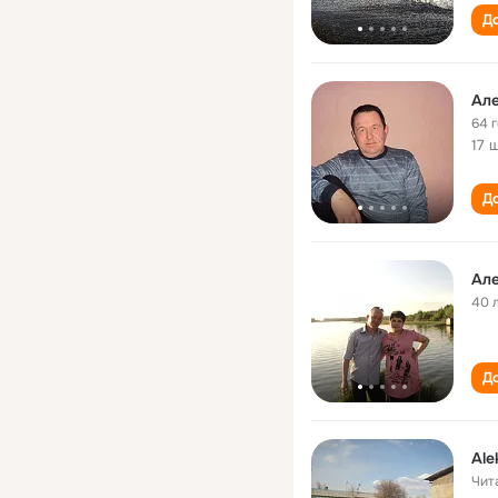
До
Ал
64 
17 
До
Ал
40 
До
Ale
Чит