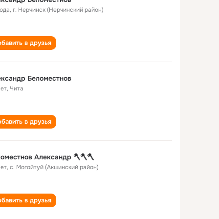
года
,
г. Нерчинск (Нерчинский район)
бавить в друзья
ександр Беломестнов
лет
,
Чита
бавить в друзья
оместнов Александр 🪓🪓🪓
лет
,
с. Могойтуй (Акшинский район)
бавить в друзья