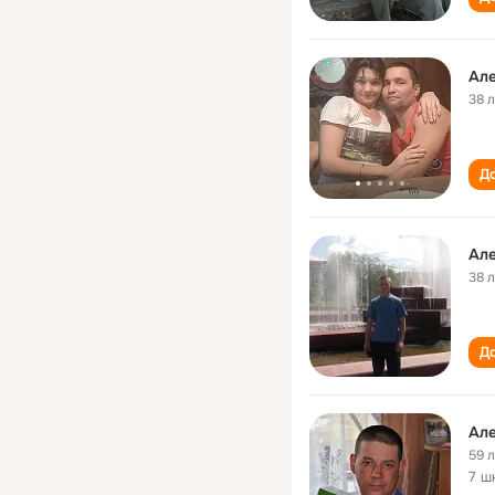
Ал
38 
До
Ал
38 
До
Ал
59 
7 ш