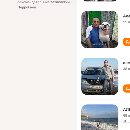
рекомендательные технологии
Подробнее
Ал
55 
До
але
38 
До
АЛ
68 
28 