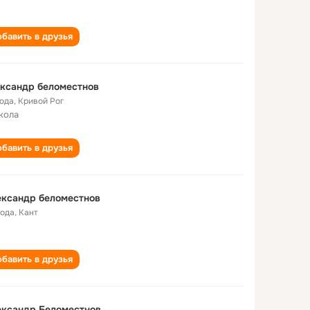
бавить в друзья
ксандр беломестнов
года
,
Кривой Рог
кола
бавить в друзья
ександр беломестнов
года
,
Кант
бавить в друзья
ександр Беломестнов