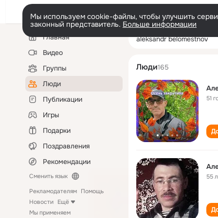
Мы используем cookie-файлы, чтобы улучшить сервис
законный представитель.
Больше информации
Левая
Поиск
Главная
aleksandr belom
колонка
по
людям
Видео
Люди
165
Группы
Люди
Ал
51 г
Публикации
Игры
Подарки
До
Поздравления
Рекомендации
Ал
Сменить язык
55 
Рекламодателям
Помощь
Новости
Ещё
До
Мы применяем