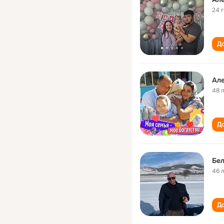
24 
До
Ал
48 
До
Бел
46 
До