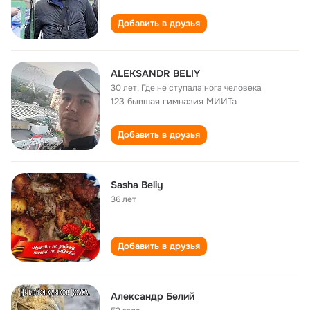
Добавить в друзья
ALEKSANDR BELIY
30 лет
,
Где не ступала нога человека
123 бывшая гимназия МИИТа
Добавить в друзья
Sasha Beliy
36 лет
Добавить в друзья
Александр Белий