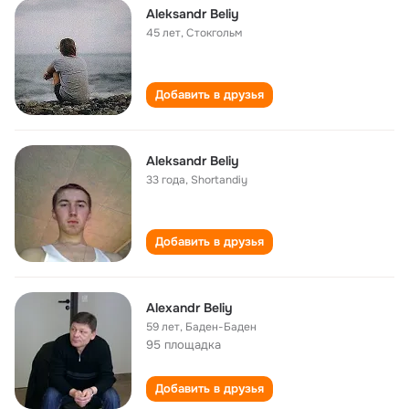
Aleksandr Beliy
45 лет
,
Стокгольм
Добавить в друзья
Aleksandr Beliy
33 года
,
Shortandiy
Добавить в друзья
Alexandr Beliy
59 лет
,
Баден-Баден
95 площадка
Добавить в друзья