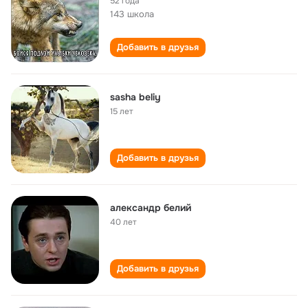
52 года
143 школа
Добавить в друзья
sasha beliy
15 лет
Добавить в друзья
александр белий
40 лет
Добавить в друзья