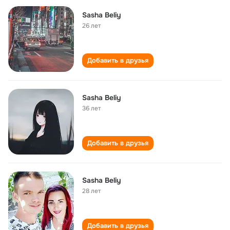
Sasha Beliy
26 лет
Добавить в друзья
Sasha Beliy
36 лет
Добавить в друзья
Sasha Beliy
28 лет
Добавить в друзья