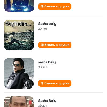
Добавить в друзья
Sasha beliy
20 лет
Добавить в друзья
sasha beliy
38 лет
Добавить в друзья
Sasha Beliy
39 лет