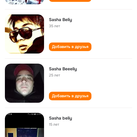
Sasha Beliy
35 лет
Добавить в друзья
Sasha Beeeliy
25 лет
Добавить в друзья
Sasha beliy
15 лет