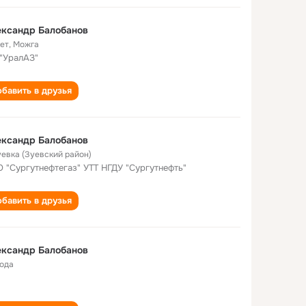
ександр Балобанов
лет
,
Можга
"УралАЗ"
бавить в друзья
ександр Балобанов
Зуевка (Зуевский район)
 "Сургутнефтегаз" УТТ НГДУ "Сургутнефть"
бавить в друзья
ександр Балобанов
года