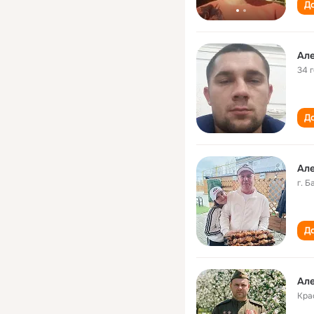
До
Ал
34 
До
Ал
г. 
До
Ал
Кра