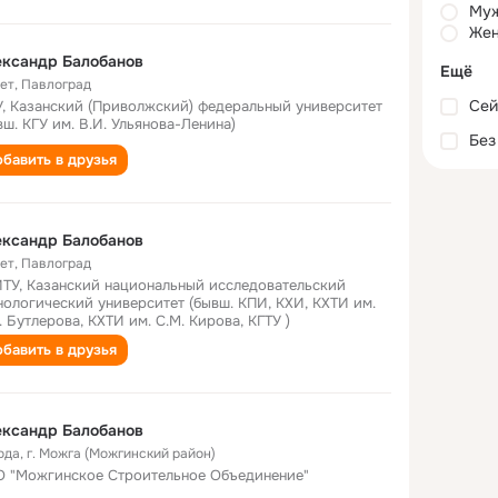
Му
Жен
ександр Балобанов
Ещё
лет
,
Павлоград
Сей
, Казанский (Приволжский) федеральный университет
вш. КГУ им. В.И. Ульянова-Ленина)
Без
бавить в друзья
ександр Балобанов
лет
,
Павлоград
ТУ, Казанский национальный исследовательский
нологический университет (бывш. КПИ, КХИ, КХТИ им.
. Бутлерова, КХТИ им. С.М. Кирова, КГТУ )
бавить в друзья
ександр Балобанов
ода
,
г. Можга (Можгинский район)
 "Можгинское Строительное Объединение"