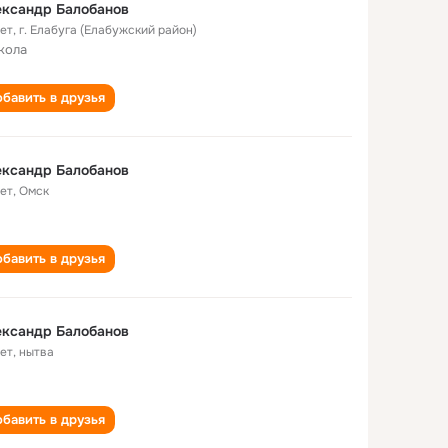
ександр Балобанов
лет
,
г. Елабуга (Елабужский район)
кола
бавить в друзья
ександр Балобанов
лет
,
Омск
бавить в друзья
ександр Балобанов
лет
,
нытва
бавить в друзья