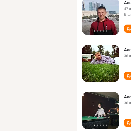
Ал
47 
5 ш
До
Ал
36 
До
Ал
36 
До