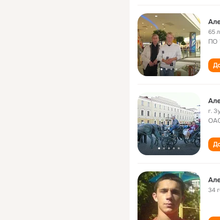
Ал
65 
ПО 
До
Ал
г. 
ОАО
До
Ал
34 