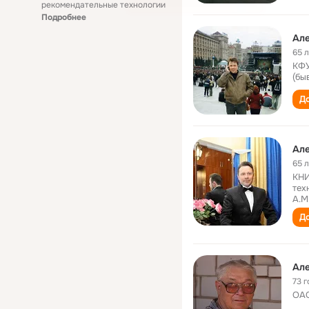
рекомендательные технологии
Подробнее
Ал
65 
КФУ
(бы
До
Ал
65 
КНИ
тех
А.М
До
Ал
73 г
ОАО