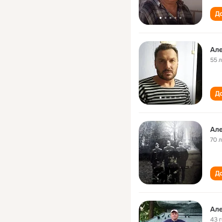
До
Ал
55 
До
Ал
70 
До
Ал
43 