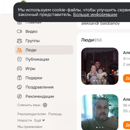
Мы используем cookie-файлы, чтобы улучшить сервис
законный представитель.
Больше информации
Левая
Поиск
Главная
aleksandr balob
колонка
по
людям
Видео
Люди
956
Группы
Люди
Ал
41 г
Публикации
2 ш
Игры
Подарки
До
Поздравления
Рекомендации
Ал
Сменить язык
56 
55 
Рекламодателям
Помощь
Новости
Ещё
До
Мы применяем