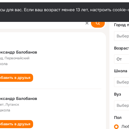
ы для вас. Если ваш возраст менее 13 лет, настроить cooki
anov
Город 
Возрас
ександр Балобанов
од
,
Первомайский
кола
Школа
бавить в друзья
Вуз
ександр Балобанов
лет
,
Луганск
школа
Пол
бавить в друзья
Лю