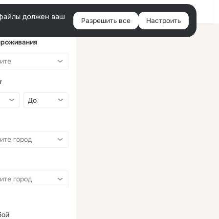
Войти
e-файлы должен ваш
Разрешить все
Настроить
Правая
колонка
проживания
т
бой