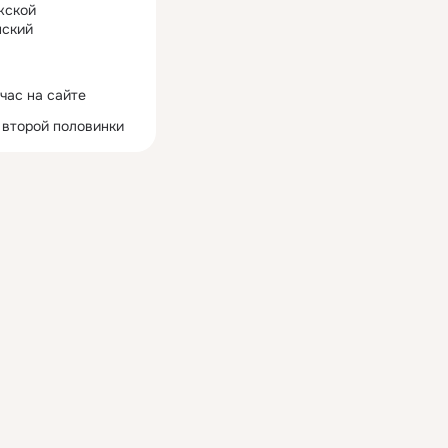
жской
ский
час на сайте
 второй половинки