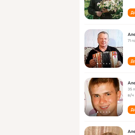
До
Ал
71 г
До
Ал
35 
в/ч
До
Ал