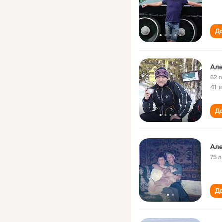
До
Ал
62 
41 
До
Ал
75 л
До