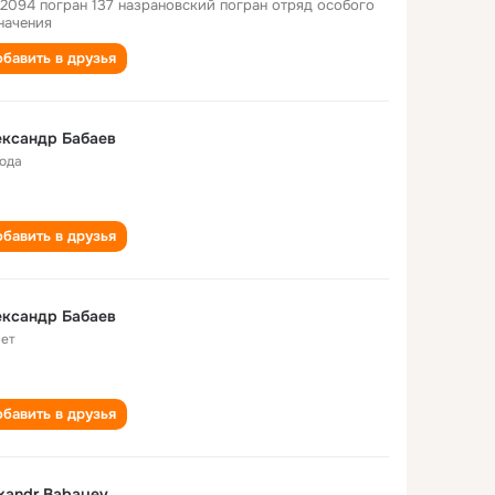
 2094 погран 137 назрановский погран отряд особого
начения
бавить в друзья
ександр Бабаев
года
бавить в друзья
Александр Бабаев
лет
бавить в друзья
xandr Babayev