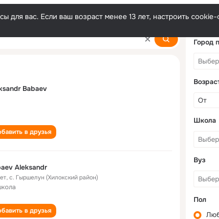
ы для вас. Если ваш возраст менее 13 лет, настроить cooki
v
Город 
Возрас
ksandr Babaev
Школа
бавить в друзья
Вуз
aev Aleksandr
лет
,
с. Гыршелун (Хилокский район)
школа
Пол
бавить в друзья
Лю