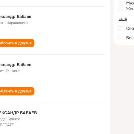
Му
Жен
ександр Бабаев
Ещё
ет
,
Шарковщина
Сей
Без
бавить в друзья
ександр Бабаев
лет
,
Ташкент
бавить в друзья
ЕКСАНДР БАБАЕВ
года
,
Брянск
БГПАТП