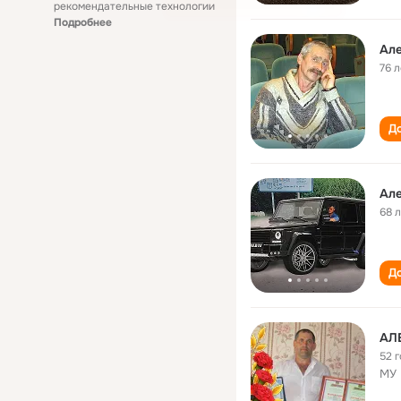
рекомендательные технологии
Подробнее
Ал
76 л
До
Ал
68 
До
АЛ
52 
МУ 