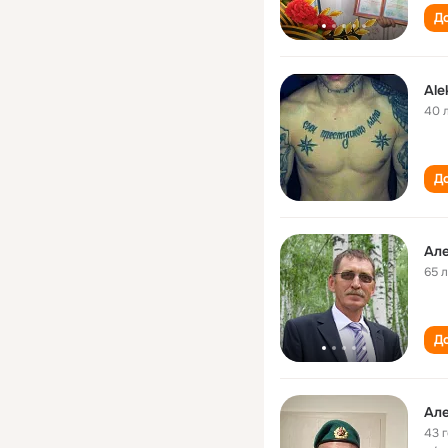
До
Ale
40 
До
Ал
65 
До
Ал
43 