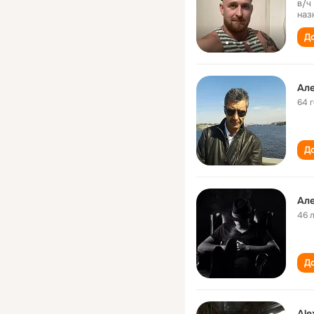
в/ч
наз
До
Ал
64 
До
46 
До
Ale