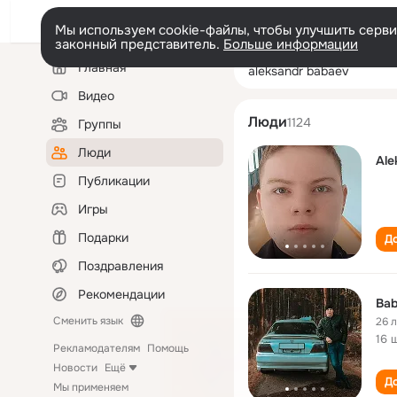
Мы используем cookie-файлы, чтобы улучшить сервис
законный представитель.
Больше информации
Левая
Поиск
Главная
aleksandr babae
колонка
по
людям
Видео
Люди
1124
Группы
Люди
Ale
Публикации
Игры
Подарки
До
Поздравления
Рекомендации
Bab
Сменить язык
26 
16 
Рекламодателям
Помощь
Новости
Ещё
До
Мы применяем