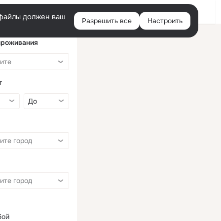
Войти
e-файлы должен ваш
Разрешить все
Настроить
Правая
колонка
проживания
т
бой