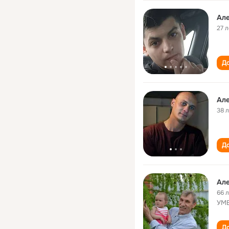
Ал
27 л
До
Ал
38 
До
Ал
66 
УМВ
До