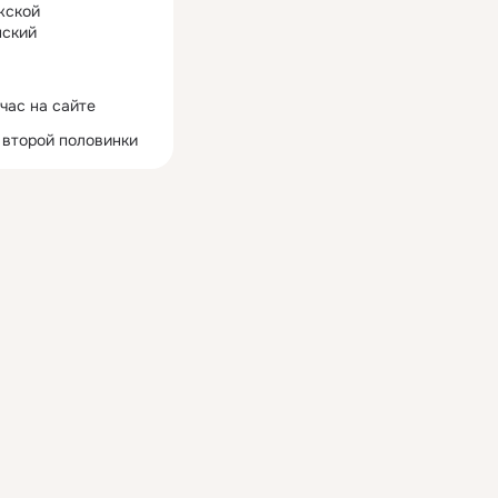
жской
ский
час на сайте
 второй половинки