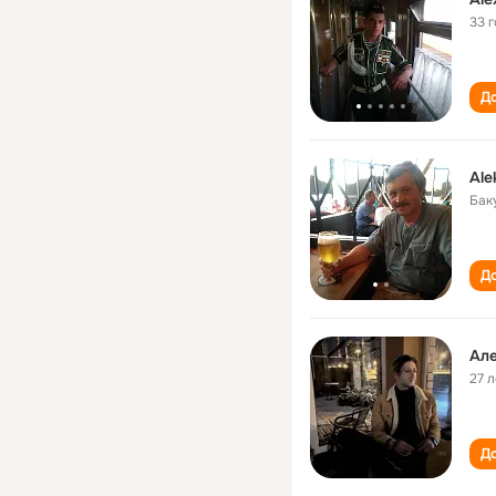
33 
До
Ale
Бак
До
Ал
27 л
До