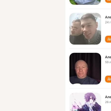
Ал
24 
До
Ал
59 
До
Ал
26 