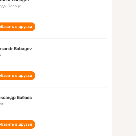
года
,
Полоцк
бавить в друзья
ksandr Babayev
у
бавить в друзья
ександр Бабаев
ет
бавить в друзья