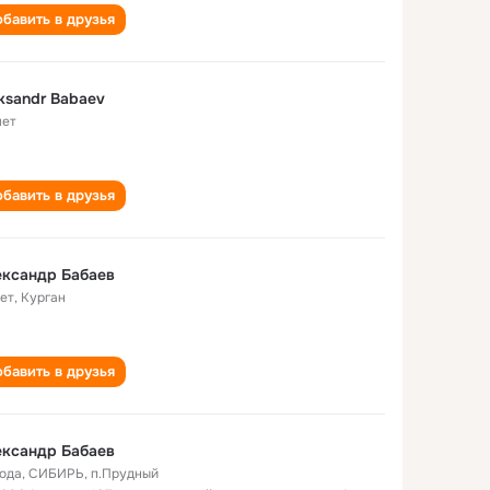
бавить в друзья
ksandr Babaev
лет
бавить в друзья
ександр Бабаев
лет
,
Курган
бавить в друзья
ександр Бабаев
года
,
СИБИРЬ, п.Прудный