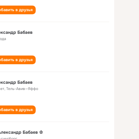
бавить в друзья
ександр Бабаев
года
бавить в друзья
ександр Бабаев
лет
,
Тель-Авив—Яффо
бавить в друзья
Александр Бабаев ♔
ьсингборг