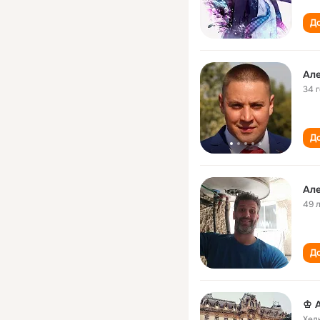
До
Ал
34 
До
Ал
49 
До
♔ 
Хел