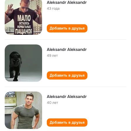
Aleksandr Aleksandr
43 года
Добавить в друзья
Aleksandr Aleksandr
49 лет
Добавить в друзья
Aleksandr Aleksandr
40 лет
Добавить в друзья