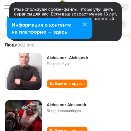
Войти
Мы используем cookie-файлы, чтобы улучшить
сервисы для вас. Если ваш возраст менее 13 лет,
настроить cookie-файлы должен ваш законный
aleksandr aleksandr
Поиск
представитель.
Больше информации
Информация о контенте
по
людям
Разрешить все
Настроить
на платформе — здесь
Люди
9821846
Aleksandr- Aleksandr
Екатеринбург
Добавить в друзья
Aleksandr Aleksandr
51 год
,
Новосибирск
Добавить в друзья