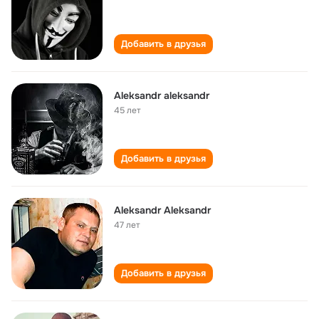
Добавить в друзья
Aleksandr aleksandr
45 лет
Добавить в друзья
Aleksandr Aleksandr
47 лет
Добавить в друзья