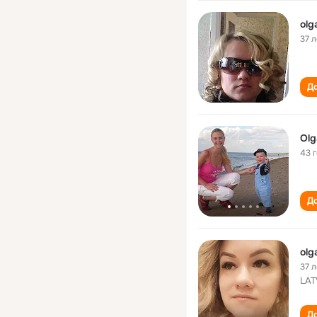
olg
37 л
До
Olg
43 
До
olg
37 л
LAT
До