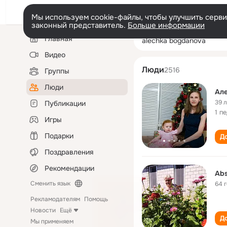
Мы используем cookie-файлы, чтобы улучшить сервис
законный представитель.
Больше информации
Левая
Поиск
Главная
alechka bogdan
колонка
по
людям
Видео
Люди
2516
Группы
Люди
Але
39 
Публикации
1 п
Игры
Подарки
До
Поздравления
Рекомендации
Abs
Сменить язык
64 
Рекламодателям
Помощь
Новости
Ещё
До
Мы применяем