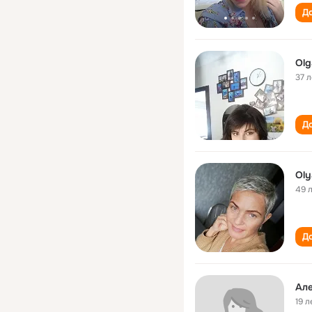
До
Olg
37 л
До
Oly
49 
До
Але
19 л