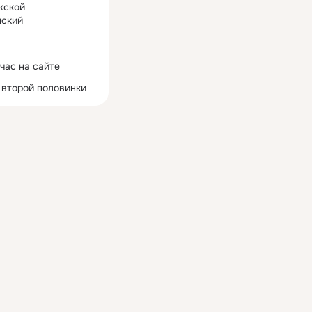
жской
ский
час на сайте
 второй половинки