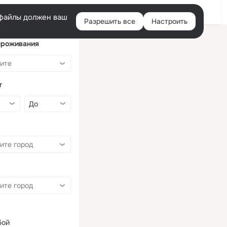
Войти
e-файлы должен ваш
Разрешить все
Настроить
Правая
колонка
проживания
т
бой