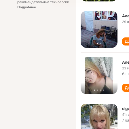
рекомендательные технологии
Подробнее
Але
29 
До
Але
23 
6 ш
До
olg
41 г
7 ш