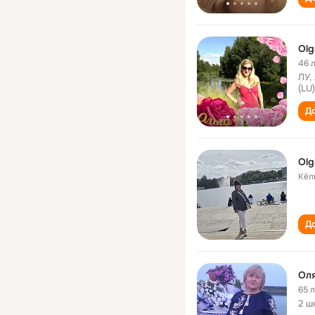
Olg
46 
ЛУ,
(LU)
До
Olg
Кёл
До
Оля
65 
2 ш