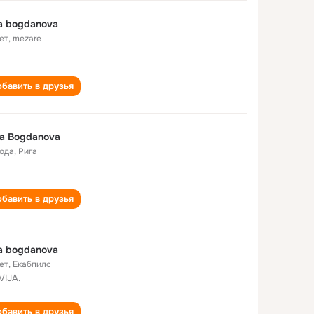
a bogdanova
ет
,
mezare
бавить в друзья
a Bogdanova
года
,
Рига
бавить в друзья
a bogdanova
ет
,
Екабпилс
VIJA.
бавить в друзья