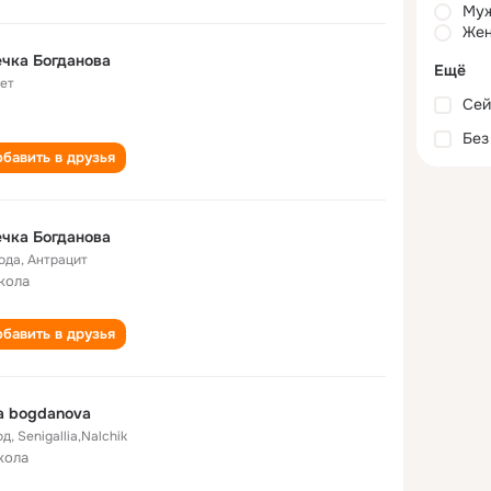
Му
Жен
чка Богданова
Ещё
лет
Сей
Без
бавить в друзья
чка Богданова
года
,
Антрацит
кола
бавить в друзья
a bogdanova
од
,
Senigallia,Nalchik
кола