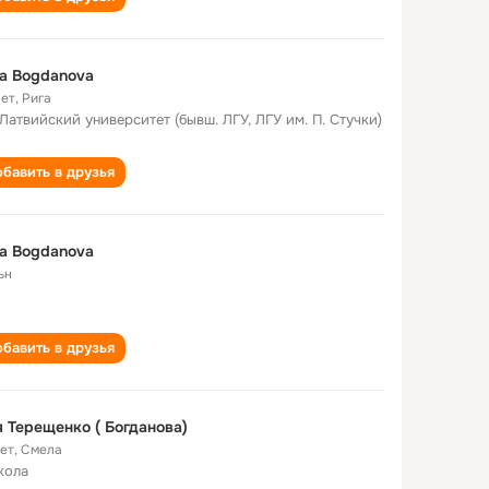
a Bogdanova
лет
,
Рига
 Латвийский университет (бывш. ЛГУ, ЛГУ им. П. Стучки)
бавить в друзья
a Bogdanova
ьн
бавить в друзья
 Терещенко ( Богданова)
лет
,
Смела
кола