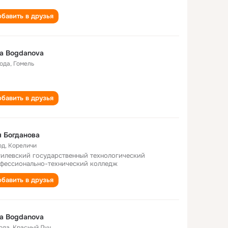
бавить в друзья
a Bogdanova
года
,
Гомель
бавить в друзья
 Богданова
од
,
Кореличи
илевский государственный технологический
фессионально-технический колледж
бавить в друзья
a Bogdanova
года
,
Красный Луч