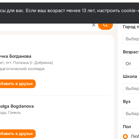
ы для вас. Если ваш возраст менее 13 лет, настроить cooki
ova
Город 
Возрас
чка Богданова
лет
,
пгт. Полазна (г. Добрянка)
едагогический колледж
Школа
бавить в друзья
Вуз
olga Bogdanova
года
,
Гомель
Пол
бавить в друзья
Лю