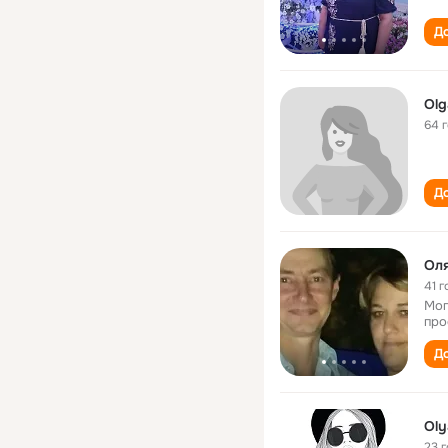
До
Olg
64 
До
Оля
41 г
Мог
про
До
Oly
23 