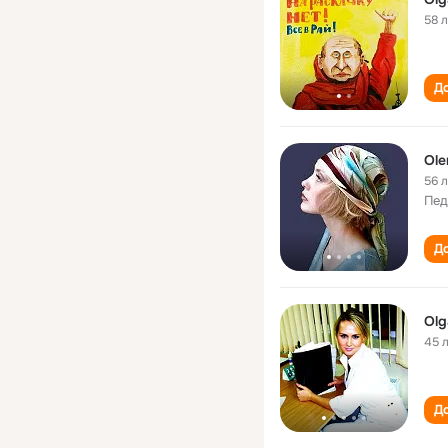
58 
До
Ole
56 
Пед
До
Olg
45 
До