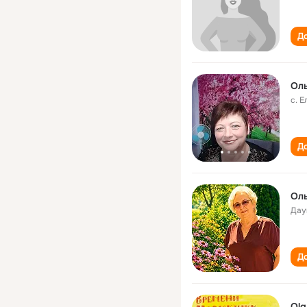
До
Оль
с. 
До
Оль
Дау
До
Olg