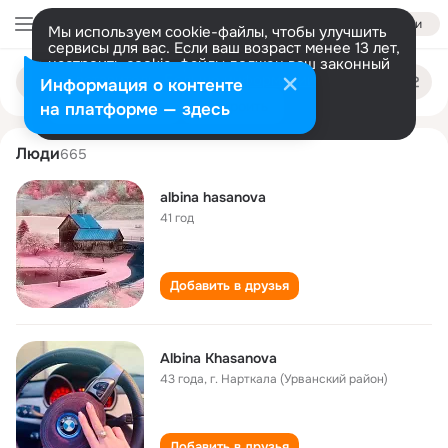
Войти
Мы используем cookie-файлы, чтобы улучшить
сервисы для вас. Если ваш возраст менее 13 лет,
настроить cookie-файлы должен ваш законный
albina khasanova
Поиск
представитель.
Больше информации
Информация о контенте
по
людям
Разрешить все
Настроить
на платформе — здесь
Люди
665
albina hasanova
41 год
Добавить в друзья
Albina Khasanova
43 года
,
г. Нарткала (Урванский район)
Добавить в друзья