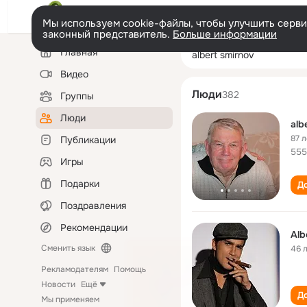
Мы используем cookie-файлы, чтобы улучшить сервис
законный представитель.
Больше информации
Левая
Поиск
Главная
albert smirnov
колонка
по
людям
Видео
Люди
382
Группы
Люди
alb
87 л
Публикации
55
Игры
Подарки
До
Поздравления
Рекомендации
Alb
Сменить язык
46 
Рекламодателям
Помощь
Новости
Ещё
До
Мы применяем