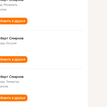
од
,
Монреаль
кола
бавить в друзья
ьберт Смирнов
года
,
Батуми
бавить в друзья
ьберт Смирнов
года
,
Темиртау
школа
бавить в друзья