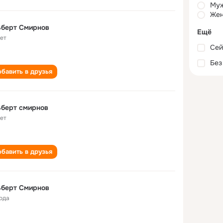
Му
Жен
ьберт Смирнов
Ещё
лет
Сей
Без
бавить в друзья
ьберт смирнов
лет
бавить в друзья
ьберт Смирнов
года