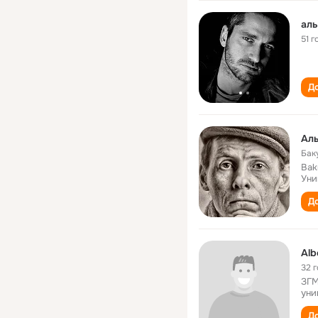
аль
51 г
До
Ал
Бак
Bak
Уни
До
Alb
32 
ЗГМ
уни
До