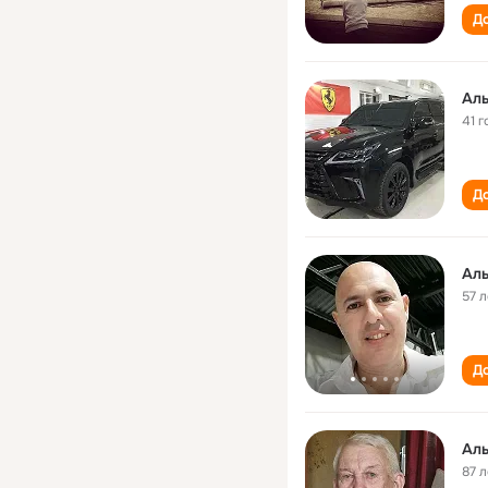
До
Ал
41 г
До
Ал
57 л
До
Ал
87 л