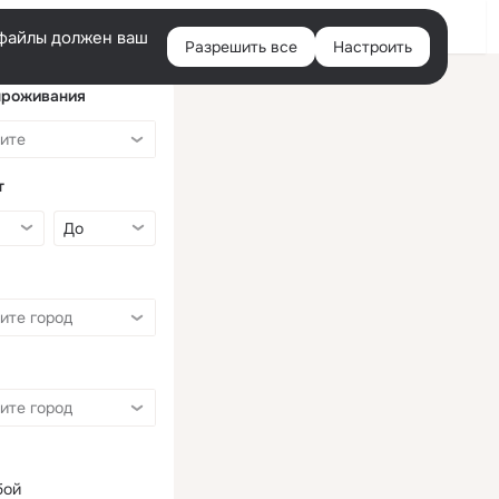
Войти
e-файлы должен ваш
Разрешить все
Настроить
Правая
колонка
проживания
т
бой