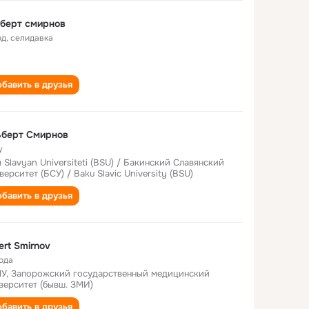
берт смирнов
од
,
селидавка
бавить в друзья
ьберт Смирнов
у
ı Slavyan Universiteti (BSU) / Бакинский Славянский
верситет (БСУ) / Baku Slavic University (BSU)
бавить в друзья
ert Smirnov
года
У, Запорожский государственный медицинский
верситет (бывш. ЗМИ)
бавить в друзья