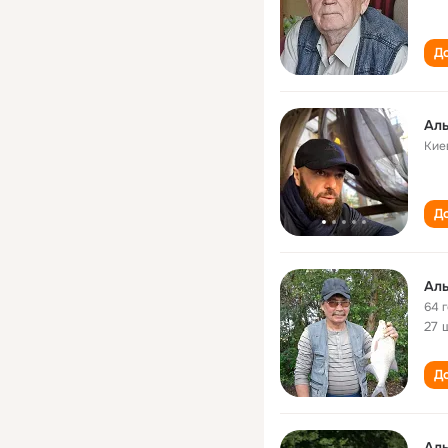
До
Ал
Кие
До
Ал
64 
27 
До
Ал