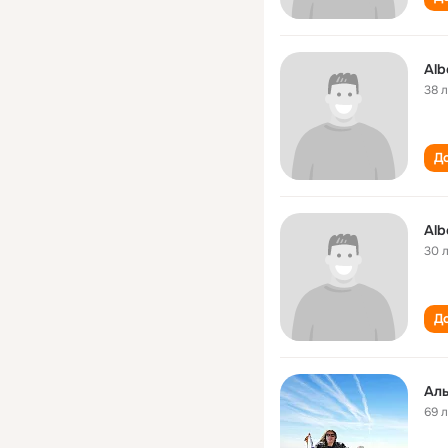
Alb
38 
До
Alb
30 
До
Ал
69 