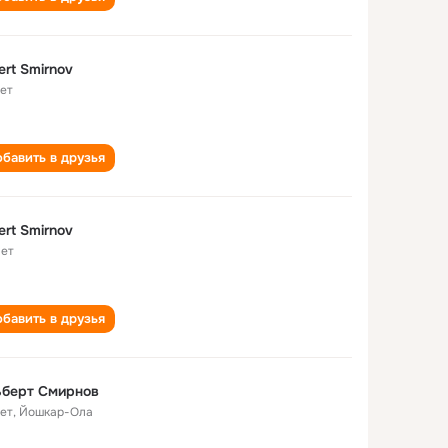
ert Smirnov
лет
бавить в друзья
ert Smirnov
лет
бавить в друзья
ьберт Смирнов
лет
,
Йошкар-Ола