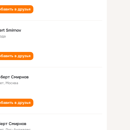
бавить в друзья
ert Smirnov
года
бавить в друзья
ьберт Смирнов
лет
,
Москва
бавить в друзья
берт Смирнов
лет
,
Лос-Анджелес