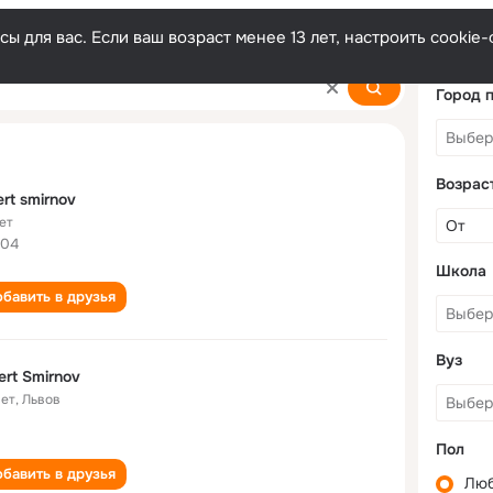
ы для вас. Если ваш возраст менее 13 лет, настроить cooki
Город 
Возрас
ert smirnov
ет
504
Школа
бавить в друзья
Вуз
ert Smirnov
лет
,
Львов
Пол
бавить в друзья
Лю