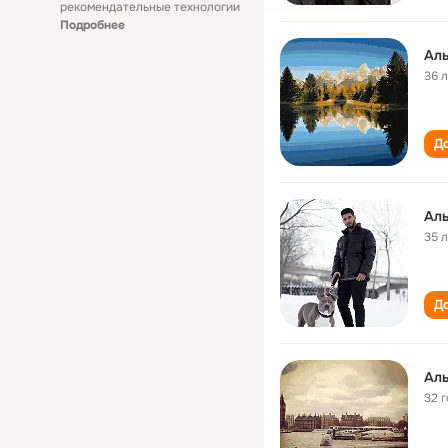
рекомендательные технологии
Подробнее
Ал
36 
До
Ал
35 
До
Ал
32 