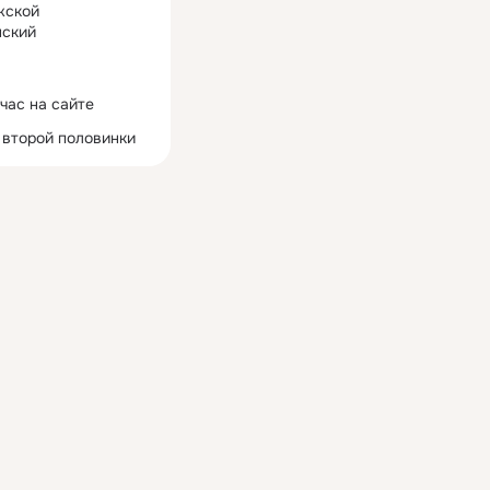
жской
ский
час на сайте
 второй половинки