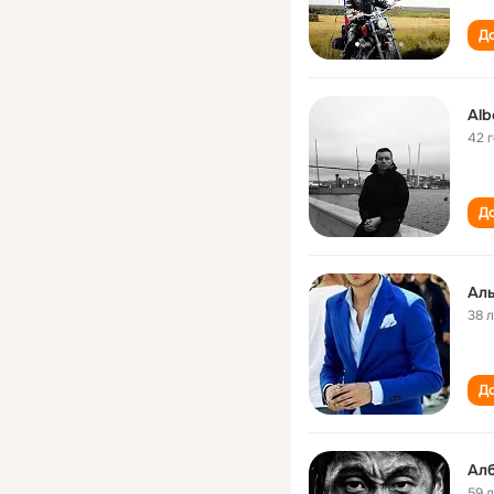
До
Alb
42 
До
Ал
38 
До
Ал
59 