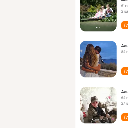
61 г
2 ш
До
Ал
84 
До
Ал
64 
27 
До