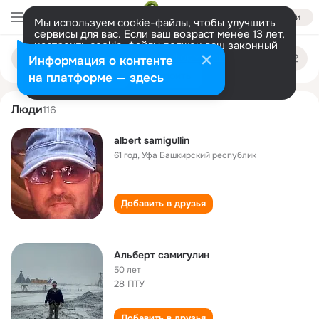
Войти
Мы используем cookie-файлы, чтобы улучшить
сервисы для вас. Если ваш возраст менее 13 лет,
настроить cookie-файлы должен ваш законный
albert samigullin
Поиск
представитель.
Больше информации
Информация о контенте
по
людям
Разрешить все
Настроить
на платформе — здесь
Люди
116
albert samigullin
61 год
,
Уфа Башкирский республик
Добавить в друзья
Альберт самигулин
50 лет
28 ПТУ
Добавить в друзья