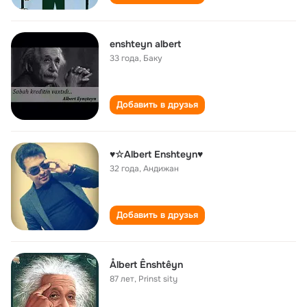
enshteyn albert
33 года
,
Баку
Добавить в друзья
♥☆Albert Enshteyn♥
32 года
,
Андижан
Добавить в друзья
Ålbert Ênshtêyn
87 лет
,
Prinst sity