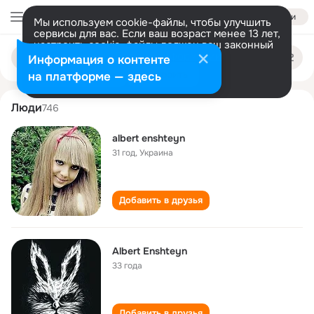
Войти
Мы используем cookie-файлы, чтобы улучшить
сервисы для вас. Если ваш возраст менее 13 лет,
настроить cookie-файлы должен ваш законный
albert enshteyn
Поиск
представитель.
Больше информации
Информация о контенте
по
людям
Разрешить все
Настроить
на платформе — здесь
Люди
746
albert enshteyn
31 год
,
Украина
Добавить в друзья
Albert Enshteyn
33 года
Добавить в друзья