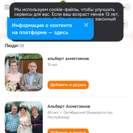
Войти
Мы используем cookie-файлы, чтобы улучшить
сервисы для вас. Если ваш возраст менее 13 лет,
настроить cookie-файлы должен ваш законный
albert akhmetzyanov
Поиск
представитель.
Больше информации
Информация о контенте
по
людям
Разрешить все
Настроить
на платформе — здесь
Люди
138
альберт ахметзянов
15 лет
Добавить в друзья
Альберт Ахметзянов
65 лет
,
г. Октябрьский (Башкортостан
Республика)
Добавить в друзья