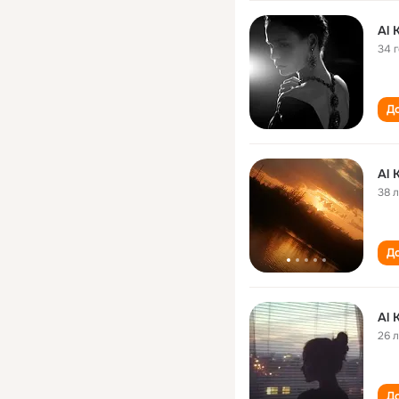
Al 
34 
До
Al 
38 
До
Al 
26 
До