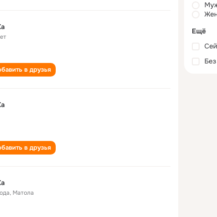
Му
Жен
Ka
Ещё
лет
Сей
Без
бавить в друзья
Ka
бавить в друзья
Ka
года
,
Матола