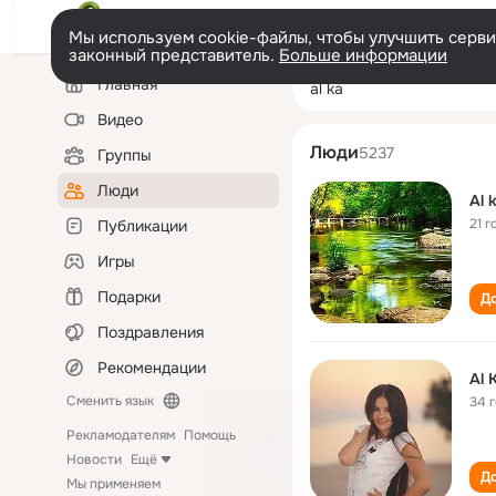
Мы используем cookie-файлы, чтобы улучшить сервис
законный представитель.
Больше информации
Левая
Поиск
Главная
al ka
колонка
по
людям
Видео
Люди
5237
Группы
Люди
Al 
21 г
Публикации
Игры
Подарки
До
Поздравления
Рекомендации
Al 
Сменить язык
34 
Рекламодателям
Помощь
Новости
Ещё
До
Мы применяем