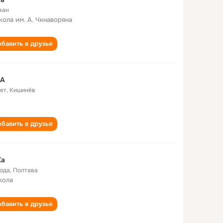
ван
кола им. А. Чкнаворяна
бавить в друзья
KA
лет
,
Кишинёв
бавить в друзья
Ka
года
,
Полтава
кола
бавить в друзья