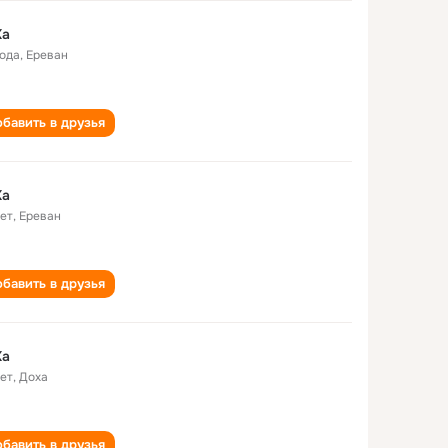
Ka
года
,
Ереван
бавить в друзья
Ka
лет
,
Ереван
бавить в друзья
Ka
лет
,
Доха
бавить в друзья