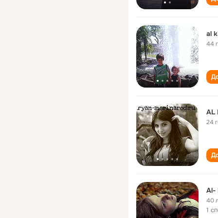
al 
44 
До
AL
24 
До
Al-
40 
1 с