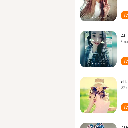
До
Al-
Чхо
До
al 
37 л
До
Al 