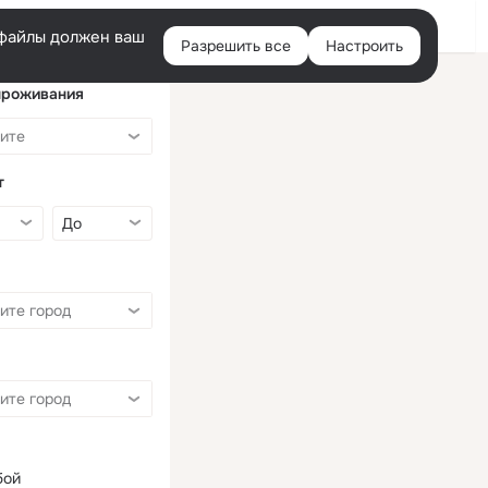
Войти
e-файлы должен ваш
Разрешить все
Настроить
Правая
колонка
проживания
т
бой