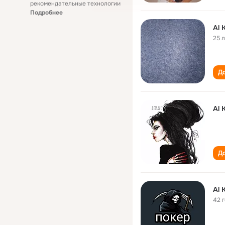
рекомендательные технологии
Подробнее
Al 
25 
До
Al 
До
Al 
42 