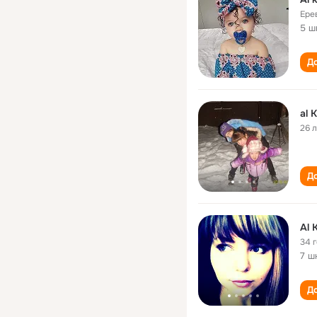
Ере
5 ш
До
al 
26 
До
Al 
34 
7 ш
До