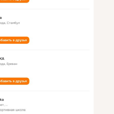
ka
года
,
Стамбул
бавить в друзья
 KA
года
,
Ереван
бавить в друзья
 ka
лет
,
...
портивная школа