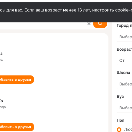
ы для вас. Если ваш возраст менее 13 лет, настроить cooki
Город 
Возрас
ka
од
Школа
бавить в друзья
Вуз
Ka
года
Пол
бавить в друзья
Лю