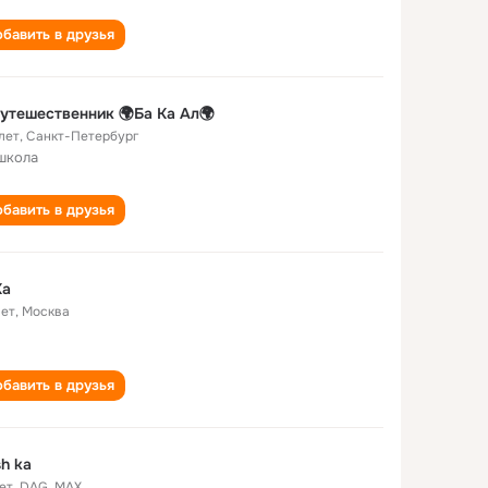
бавить в друзья
утешественник 🌍Ба Ка Ал🌍
лет
,
Санкт-Петербург
школа
бавить в друзья
Ka
лет
,
Москва
бавить в друзья
sh ka
ет
,
DAG..MAX..