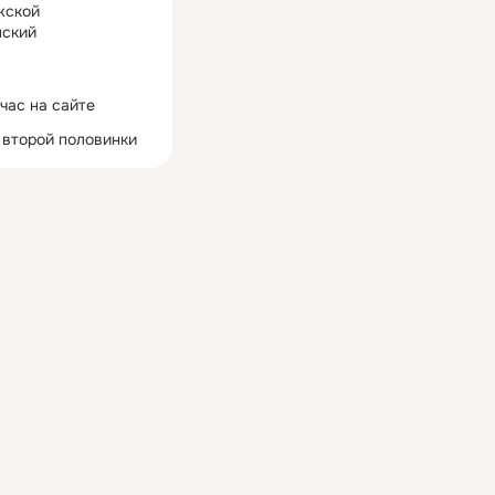
жской
ский
час на сайте
 второй половинки