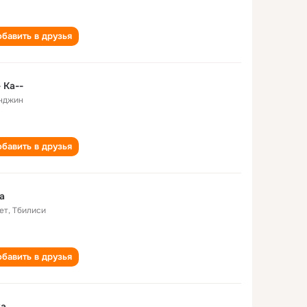
бавить в друзья
- Ka--
нджин
бавить в друзья
ka
ет
,
Тбилиси
бавить в друзья
ka