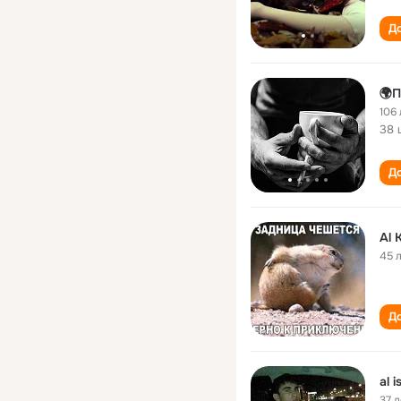
До
🌍П
106 
38 
До
Al 
45 
До
al i
37 л