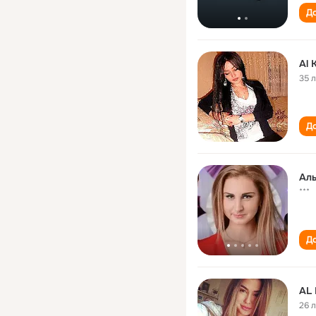
До
Al 
35 
До
Aль
***
До
AL
26 