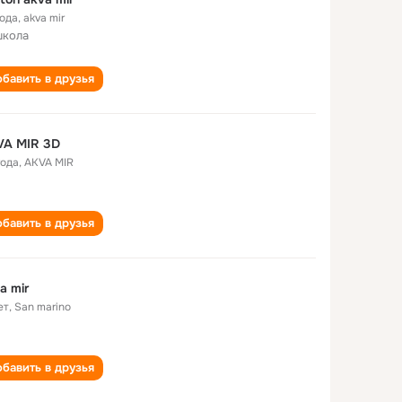
года
,
akva mir
школа
бавить в друзья
VA MIR 3D
года
,
AKVA MIR
бавить в друзья
a mir
ет
,
San marino
бавить в друзья