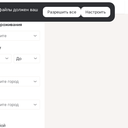
Войти
e-файлы должен ваш
Разрешить все
Настроить
Правая
колонка
проживания
т
бой