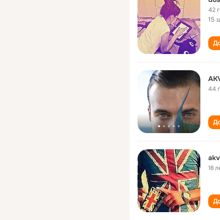
42 
15 
До
AK
44 
До
akv
18 л
До