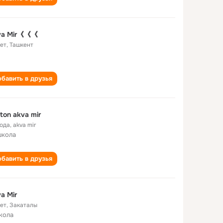
va Mir《《《
лет
,
Ташкент
бавить в друзья
ton akva mir
года
,
akva mir
школа
бавить в друзья
a Mir
лет
,
Закаталы
кола