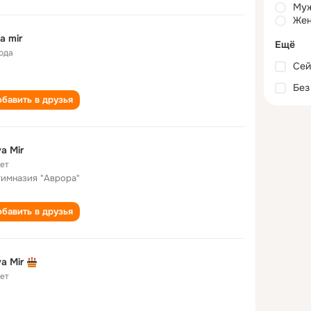
Му
Жен
a mir
Ещё
года
Сей
Без
бавить в друзья
a Mir
лет
гимназия "Аврора"
бавить в друзья
a Mir
лет