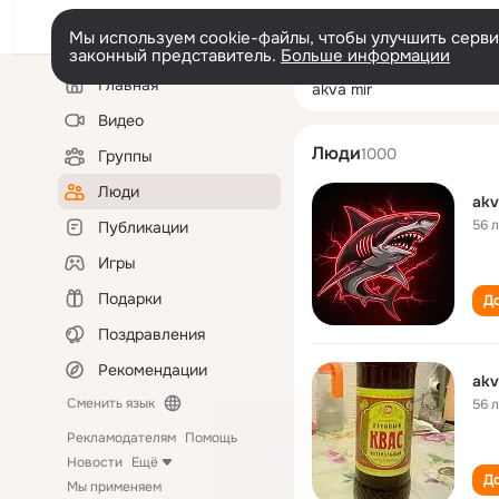
Мы используем cookie-файлы, чтобы улучшить сервис
законный представитель.
Больше информации
Левая
Поиск
Главная
akva mir
колонка
по
людям
Видео
Люди
1000
Группы
Люди
akv
56 
Публикации
Игры
Подарки
До
Поздравления
Рекомендации
akv
Сменить язык
56 
Рекламодателям
Помощь
Новости
Ещё
До
Мы применяем