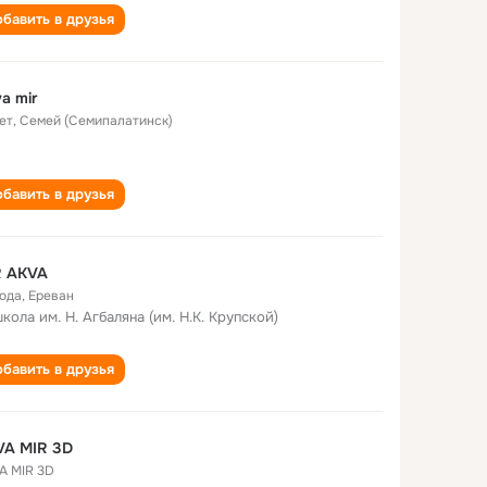
бавить в друзья
a mir
ет
,
Семей (Семипалатинск)
бавить в друзья
R AKVA
года
,
Ереван
школа им. Н. Агбаляна (им. Н.К. Крупской)
бавить в друзья
VA MIR 3D
A MIR 3D