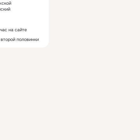
жской
ский
час на сайте
 второй половинки