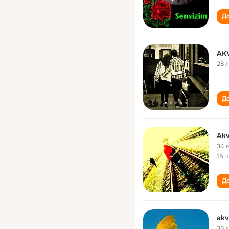
До
AK
28 
До
Akv
34 
15 
До
akv
35 