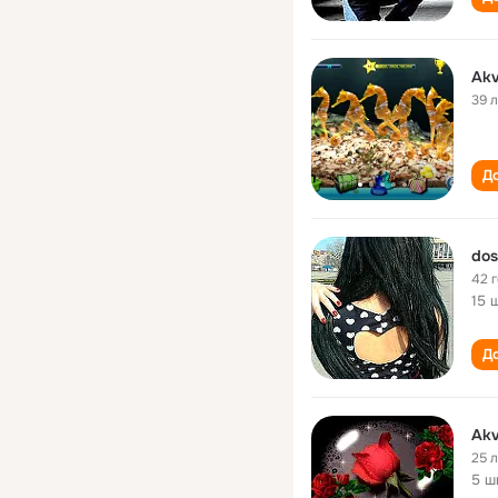
Ak
39 
До
dos
42 
15 
До
Akv
25 
5 ш