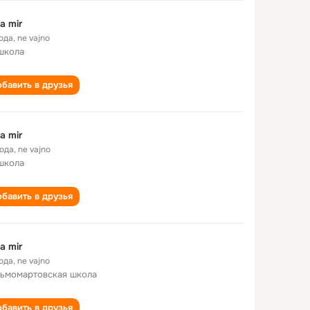
a mir
года
,
ne vajno
школа
бавить в друзья
a mir
года
,
ne vajno
школа
бавить в друзья
a mir
года
,
ne vajno
ьмомартовская школа
бавить в друзья