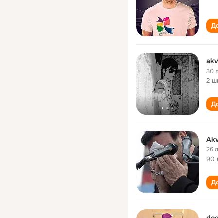
До
akv
30 
2 ш
До
Akv
26 
90 
До
dos