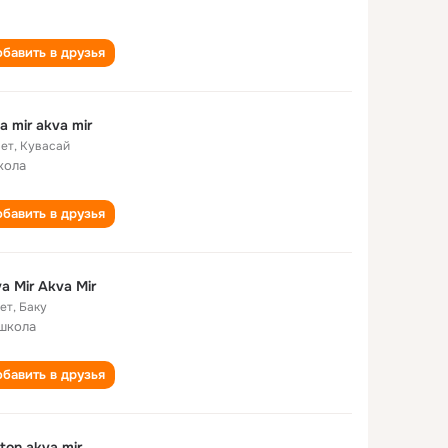
бавить в друзья
a mir akva mir
лет
,
Кувасай
кола
бавить в друзья
a Mir Akva Mir
лет
,
Баку
школа
бавить в друзья
ton akva mir