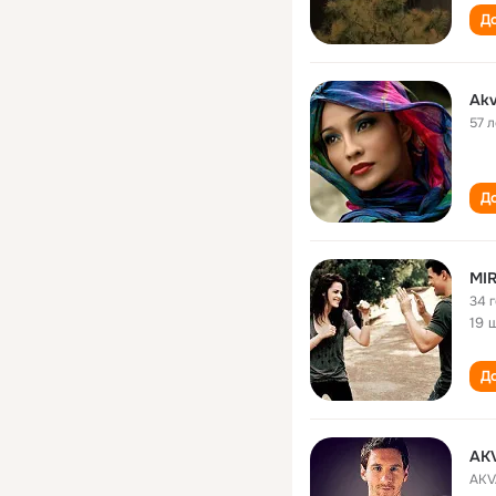
До
Akv
57 л
До
MI
34 
19 
До
AK
AKV