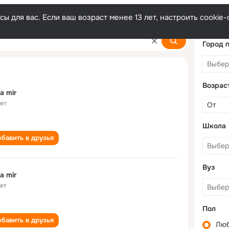
ы для вас. Если ваш возраст менее 13 лет, настроить cooki
Город 
Возрас
a mir
лет
Школа
бавить в друзья
Вуз
a mir
лет
Пол
бавить в друзья
Лю