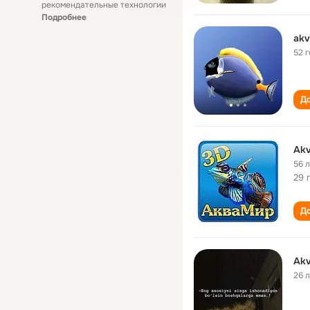
рекомендательные технологии
Подробнее
akv
52 
До
Akv
56 
29 
До
Akv
26 