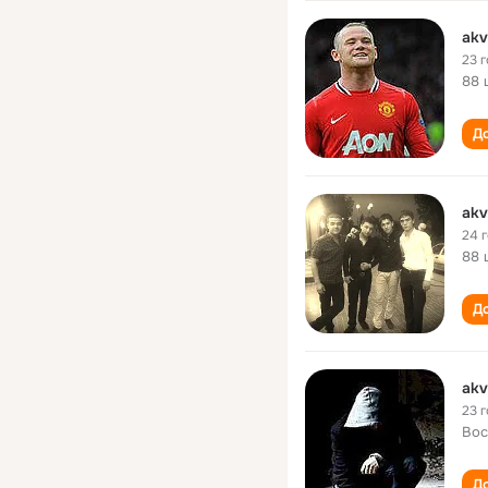
akv
23 
88 
До
akv
24 
88 
До
akv
23 
Вос
До