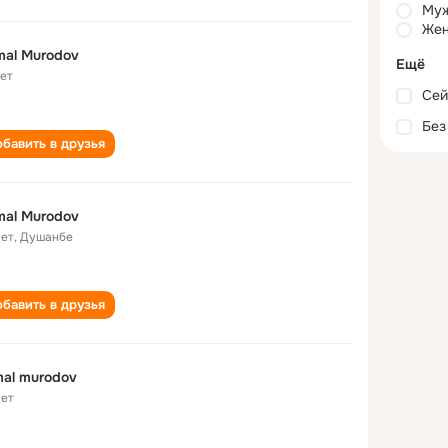
Му
Жен
al Murodov
Ещё
лет
Сей
Без
бавить в друзья
al Murodov
лет
,
Душанбе
бавить в друзья
al murodov
лет