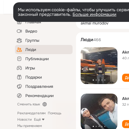
Мы используем cookie-файлы, чтобы улучшить сервис
законный представитель.
Больше информации
Левая
Поиск
Главная
akmal murodov
колонка
по
людям
Видео
Люди
466
Группы
Люди
Akm
40 
Публикации
Игры
Подарки
До
Поздравления
Рекомендации
Akm
Сменить язык
32 
Рекламодателям
Помощь
Новости
Ещё
До
Мы применяем