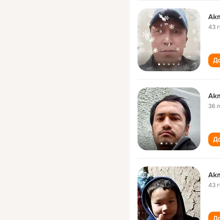
Akm
43 
До
Akm
36 
До
Akm
43 
До