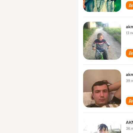
До
akm
13 л
До
akm
39 
До
AK
36 