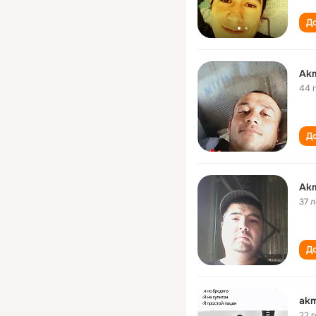
До
Akm
44 
До
Akm
37 л
До
akm
22 