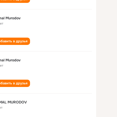
al Murodov
лет
бавить в друзья
al Murodov
лет
бавить в друзья
MAL MURODOV
ет