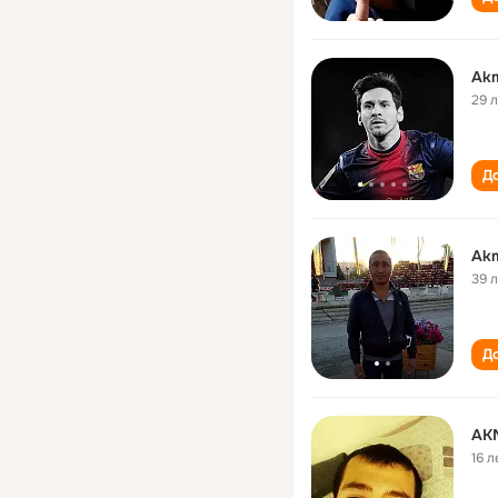
Akm
29 
До
Akm
39 
До
AK
16 л