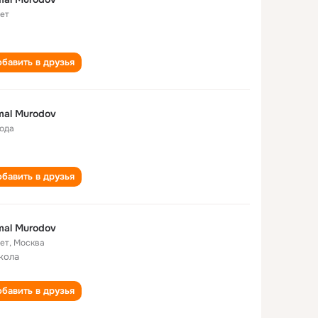
лет
бавить в друзья
al Murodov
года
бавить в друзья
al Murodov
лет
,
Москва
кола
бавить в друзья