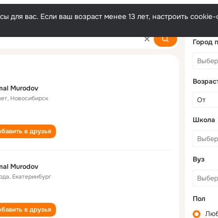
ы для вас. Если ваш возраст менее 13 лет, настроить cooki
Город 
Возрас
al Murodov
лет
,
Новосибирск
Школа
бавить в друзья
Вуз
al Murodov
года
,
Екатеринбург
Пол
бавить в друзья
Лю