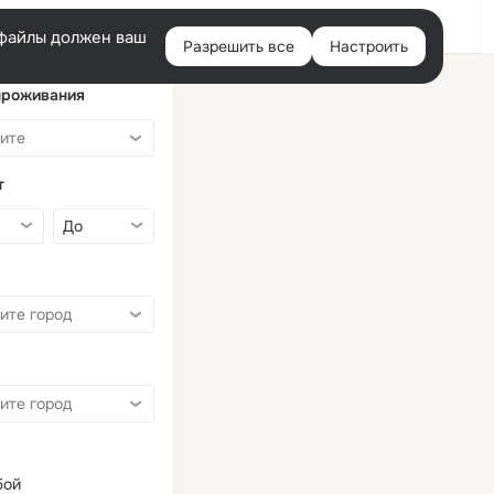
Войти
e-файлы должен ваш
Разрешить все
Настроить
Правая
колонка
проживания
т
бой