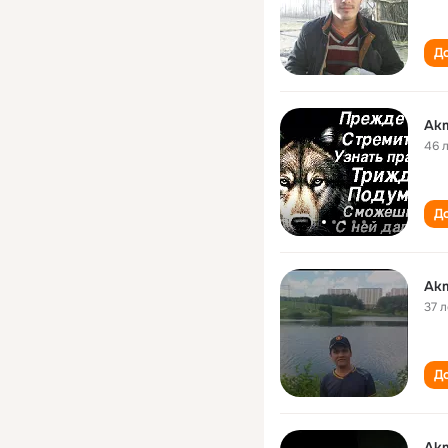
До
Akm
46 
До
Akm
37 л
До
Akm