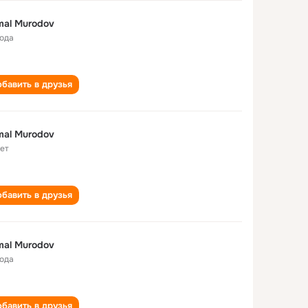
al Murodov
года
бавить в друзья
al Murodov
лет
бавить в друзья
al Murodov
года
бавить в друзья