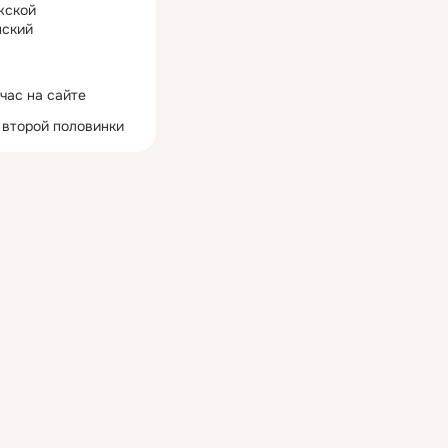
жской
ский
час на сайте
 второй половинки