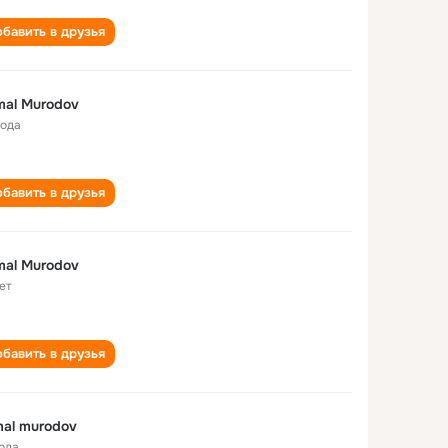
бавить в друзья
al Murodov
года
бавить в друзья
al Murodov
ет
бавить в друзья
al murodov
года