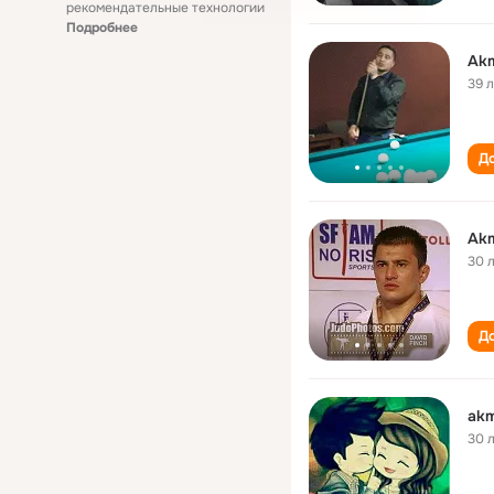
рекомендательные технологии
Подробнее
Akm
39 
До
Akm
30 
До
akm
30 