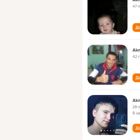
47 
До
Akm
42 
До
Akm
28 
6 ш
До