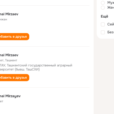
Му
Жен
al Mirzaev
Ещё
ижан
Сей
Без
бавить в друзья
al Mirzaev
лет
,
Ташкент
ГАУ, Ташкентский государственный аграрный
верситет (бывш. ТашСХИ)
бавить в друзья
al Mirzayev
лет