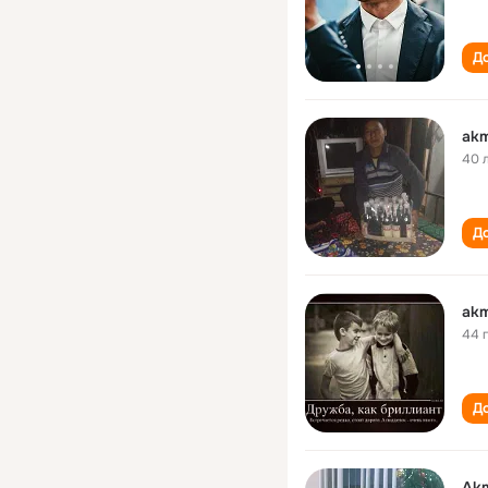
До
akm
40 
До
akm
44 
До
Akm