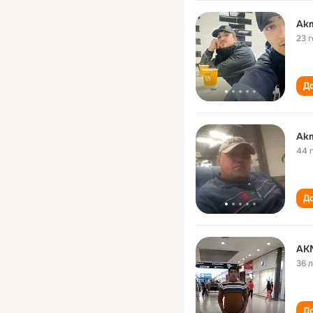
Akm
23 
До
Akm
44 
До
AK
36 
До