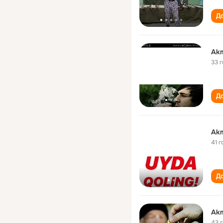
До
Akm
33 
До
Akm
41 г
До
Akm
43 