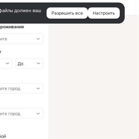
Войти
e-файлы должен ваш
Разрешить все
Настроить
Правая
колонка
проживания
т
бой