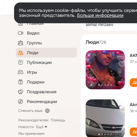
Мы используем cookie-файлы, чтобы улучшить сервис
законный представитель.
Больше информации
Левая
Поиск
Главная
akmal mirzaev
колонка
по
людям
Видео
Люди
726
Группы
Люди
AK
37 л
Публикации
Игры
Подарки
До
Поздравления
Рекомендации
Akm
Сменить язык
36 
Рекламодателям
Помощь
Новости
Ещё
До
Мы применяем