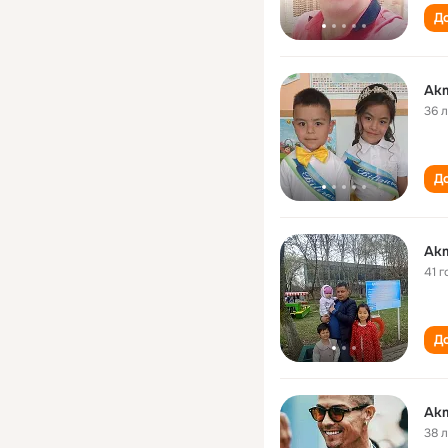
До
Akm
36 
До
Akm
41 г
До
Akm
38 