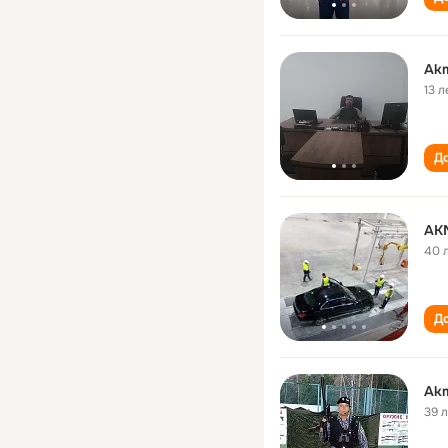
Akm
13 л
До
AK
40 
До
Akm
39 