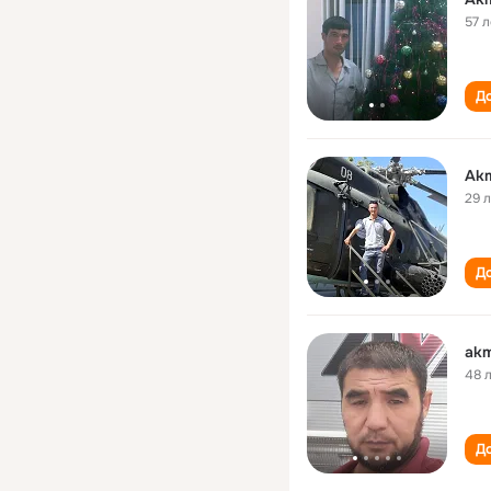
57 л
До
Akm
29 
До
akm
48 
До