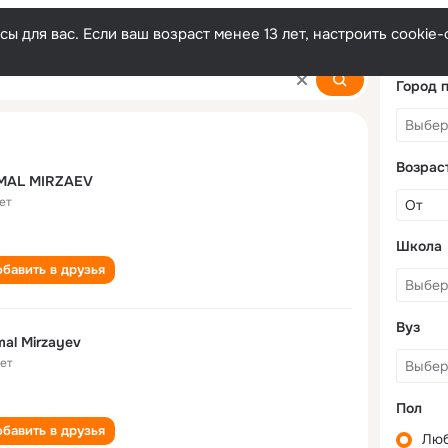
ы для вас. Если ваш возраст менее 13 лет, настроить cooki
Город 
Возрас
MAL MIRZAEV
ет
Школа
бавить в друзья
Вуз
al Mirzayev
лет
Пол
бавить в друзья
Лю