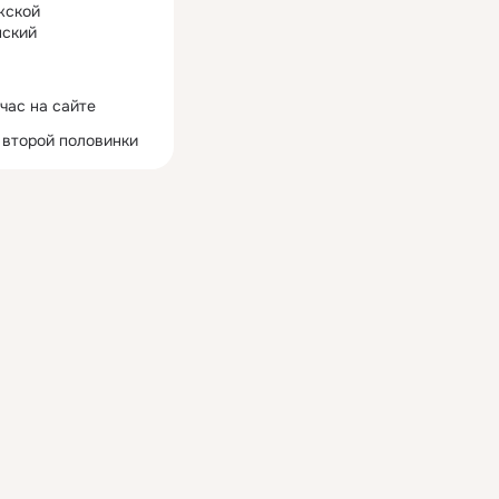
жской
ский
час на сайте
 второй половинки