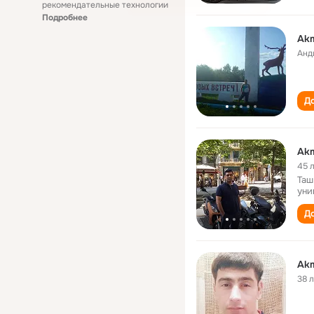
рекомендательные технологии
Подробнее
Akm
Анд
До
Akm
45 
Таш
уни
До
Akm
38 