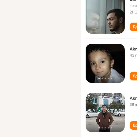
Сам
21 
До
Akm
43 
До
Akm
38 
До