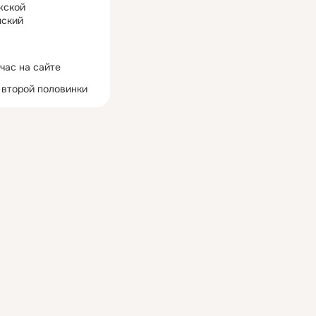
жской
ский
час на сайте
 второй половинки