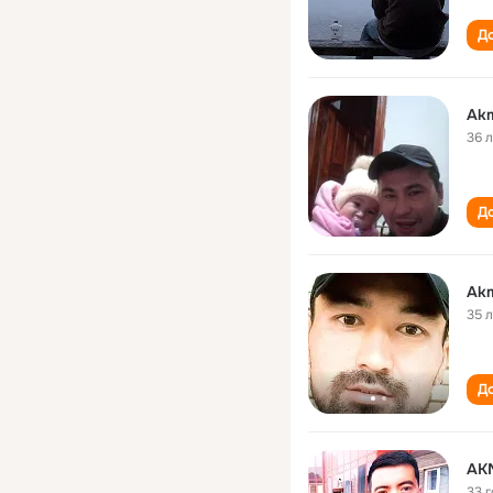
До
Akm
36 
До
Akm
35 
До
AK
33 