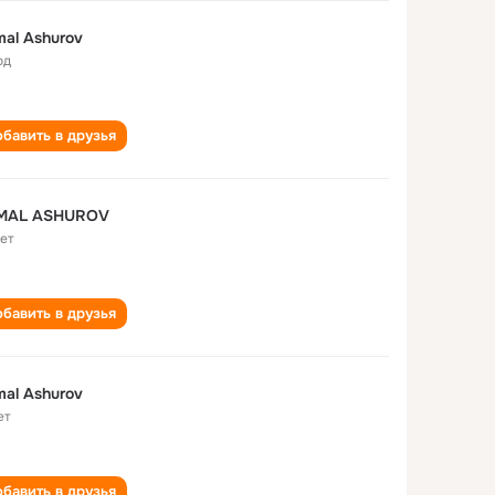
al Ashurov
од
бавить в друзья
MAL ASHUROV
лет
бавить в друзья
al Ashurov
ет
бавить в друзья