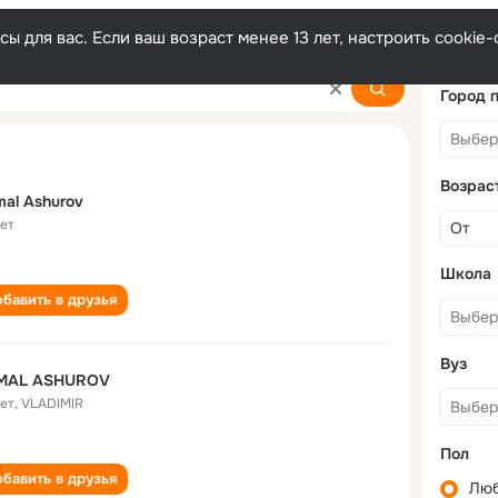
ы для вас. Если ваш возраст менее 13 лет, настроить cooki
Город 
Возрас
al Ashurov
лет
Школа
бавить в друзья
Вуз
MAL ASHUROV
лет
,
VLADIMIR
Пол
бавить в друзья
Лю