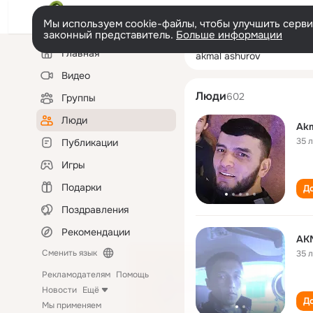
Мы используем cookie-файлы, чтобы улучшить сервис
законный представитель.
Больше информации
Левая
Поиск
Главная
akmal ashurov
колонка
по
людям
Видео
Люди
602
Группы
Люди
Akm
35 
Публикации
Игры
Подарки
До
Поздравления
Рекомендации
AK
Сменить язык
35 
Рекламодателям
Помощь
Новости
Ещё
До
Мы применяем