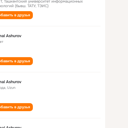
Т, Ташкентский университет информационных
нологий (бывш. ТАТУ, ТЭИС)
бавить в друзья
al Ashurov
ет
бавить в друзья
al Ashurov
года
,
Uzun
бавить в друзья
al Ashurov