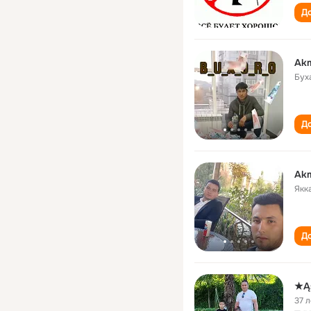
До
Akm
Бух
До
Akm
Якк
До
★Ą
37 л