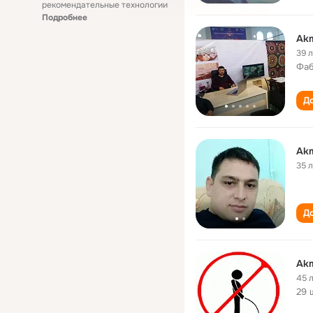
рекомендательные технологии
Подробнее
Akm
39 
Фаб
До
Akm
35 
До
Akm
45 
29 