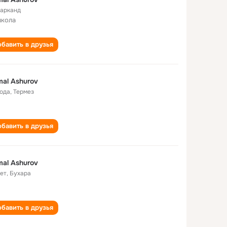
арканд
школа
бавить в друзья
al Ashurov
года
,
Термез
бавить в друзья
al Ashurov
лет
,
Бухара
бавить в друзья