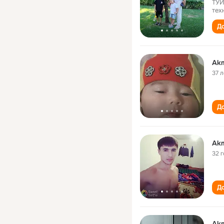
ТУИ
тех
До
Akm
37 л
До
Akm
32 
До
Akm