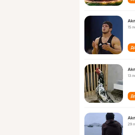
Akm
15 л
До
Akm
13 л
До
Akm
29 