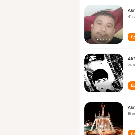
Akm
41 г
До
AK
26 
До
Akm
15 л
До