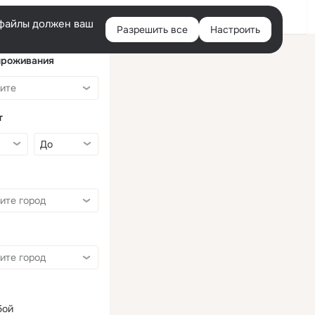
Войти
e-файлы должен ваш
Разрешить все
Настроить
Правая
колонка
проживания
т
бой