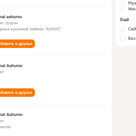
Му
Жен
al ashurov
Ещё
лет
,
Шурчи
Сей
рика кухонной мебели "АНОНС"
Без
бавить в друзья
al Ashurov
лет
бавить в друзья
al Ashurov
лет
школа