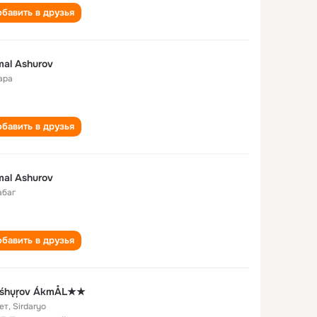
бавить в друзья
al Ashurov
ара
бавить в друзья
al Ashurov
абаг
бавить в друзья
śhųŗov ÁkmÅL★★
ет
,
Sirdaryo