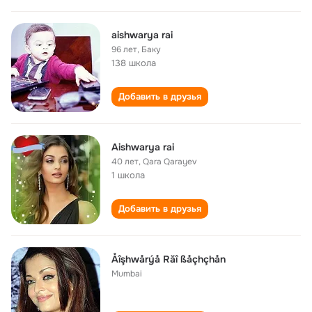
aishwarya rai
96 лет
,
Баку
138 школа
Добавить в друзья
Aishwarya rai
40 лет
,
Qara Qarayev
1 школа
Добавить в друзья
Åîşhwårýå Răî ßåçhçhån
Мumbаi