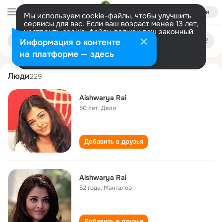
Войти
Мы используем cookie-файлы, чтобы улучшить
сервисы для вас. Если ваш возраст менее 13 лет,
настроить cookie-файлы должен ваш законный
aishwarya rai
Поиск
представитель.
Больше информации
Информация о контенте
по
людям
Разрешить все
Настроить
на платформе — здесь
Люди
229
Aishwarya Rai
50 лет
,
Дели
Добавить в друзья
Aishwarya Rai
52 года
,
Мангалор
Добавить в друзья