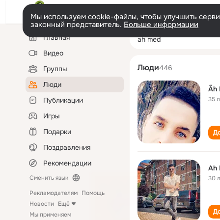
Мы используем cookie-файлы, чтобы улучшить сервис
законный представитель.
Больше информации
Левая
Поиск
Главная
ah med
колонка
по
людям
Видео
Люди
446
Группы
Люди
Ãh
35 
Публикации
Игры
Подарки
До
Поздравления
Рекомендации
Ah
Сменить язык
30 
Рекламодателям
Помощь
Новости
Ещё
До
Мы применяем