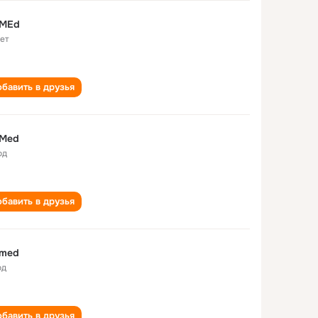
 MEd
лет
бавить в друзья
 Med
од
бавить в друзья
 med
од
бавить в друзья