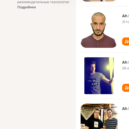
рекомендательные технологии
Подробнее
Ah
31 г
До
Ah
26 
До
Ah