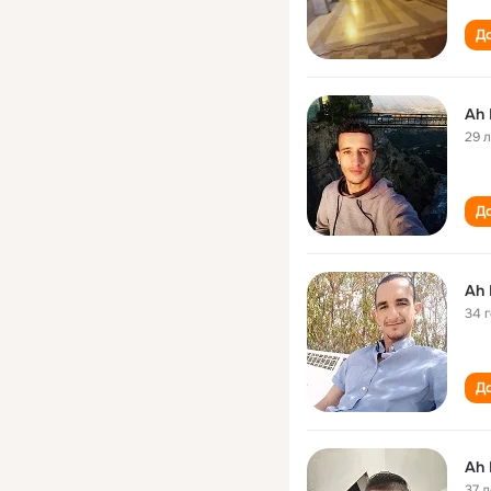
До
Ah
29 
До
Ah
34 
До
Ah
37 л