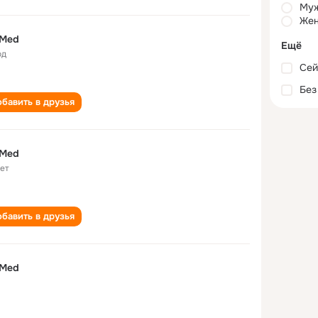
Му
Жен
 Med
Ещё
од
Сей
Без
бавить в друзья
 Med
лет
бавить в друзья
 Med