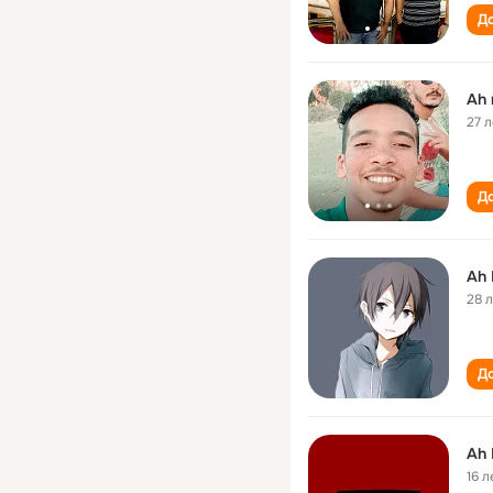
До
Ah
27 л
До
Ah
28 
До
Ah
16 л