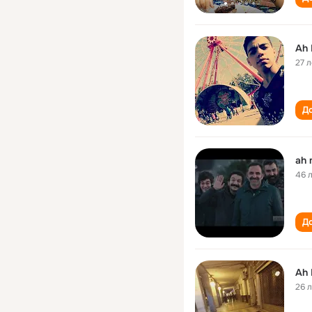
Ah
27 л
До
ah
46 
До
Ah
26 