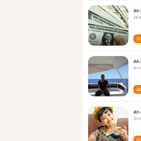
Ah
26 
До
Ah
41 г
До
Ah
31 г
До