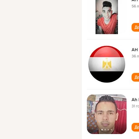
56 
До
AH
36 
До
Ah
31 г
До