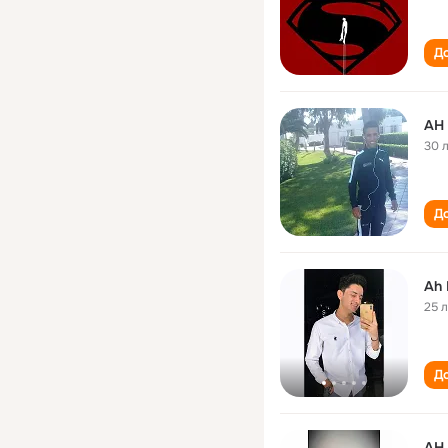
До
AH
30 
До
Ah
25 
До
AH