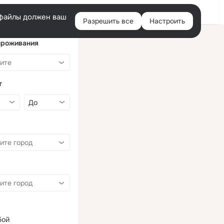
Войти
e-файлы должен ваш
Разрешить все
Настроить
Правая
колонка
проживания
т
бой