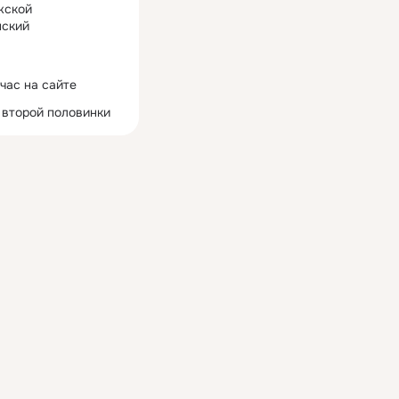
жской
ский
час на сайте
 второй половинки