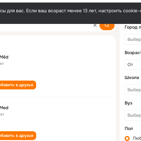
ы для вас. Если ваш возраст менее 13 лет, настроить cooki
Город 
Возрас
 Mêd
лет
Школа
бавить в друзья
Вуз
 Med
лет
Пол
бавить в друзья
Лю