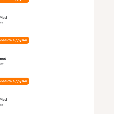
 Med
ет
бавить в друзья
 med
лет
бавить в друзья
 Med
лет