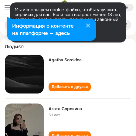
Войти
Мы используем cookie-файлы, чтобы улучшить
сервисы для вас. Если ваш возраст менее 13 лет,
настроить cookie-файлы должен ваш законный
agata sorokina
Поиск
представитель.
Больше информации
Информация о контенте
по
людям
Разрешить все
Настроить
на платформе — здесь
Люди
60
Agatha Sorokina
Добавить в друзья
Агата Сорокина
50 лет
Добавить в друзья