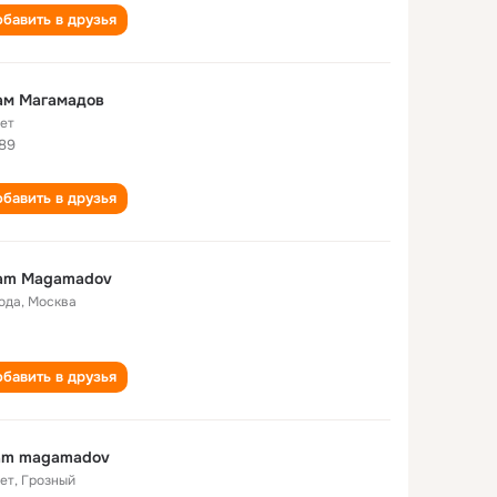
бавить в друзья
ам Магамадов
лет
89
бавить в друзья
am Magamadov
года
,
Москва
бавить в друзья
am magamadov
лет
,
Грозный