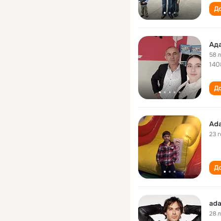
До
Ад
58 
140
До
Ad
23 
До
ad
28 