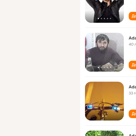
До
Ad
40 
До
Ad
33 
До
Ad