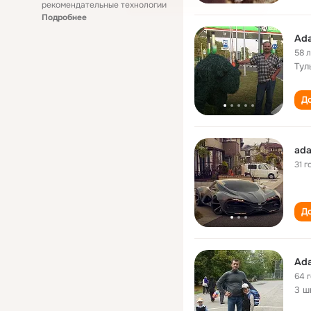
рекомендательные технологии
Подробнее
Ad
58 
Тул
До
ad
31 г
До
Ad
64 
3 ш