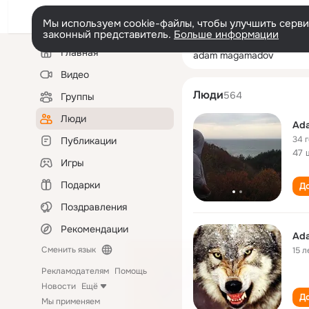
Мы используем cookie-файлы, чтобы улучшить сервис
законный представитель.
Больше информации
Левая
Поиск
Главная
adam magamad
колонка
по
людям
Видео
Люди
564
Группы
Люди
Ad
34 
Публикации
47 
Игры
Подарки
До
Поздравления
Рекомендации
Ad
Сменить язык
15 л
Рекламодателям
Помощь
Новости
Ещё
До
Мы применяем