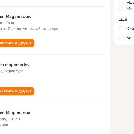
Му
Жен
am Magamadow
Ещё
лет
,
Грац
Сей
ьский экономический колледж
Без
бавить в друзья
am magamadov
од
,
Страсбург
бавить в друзья
am Magamadov
года
,
LEHRTE
кола