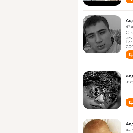
Ад
47 
СПб
инс
Рос
ССС
До
Ад
31 г
До
Ад
44 