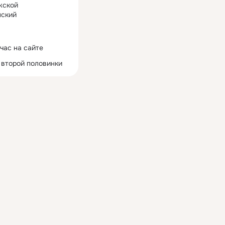
жской
ский
час на сайте
 второй половинки