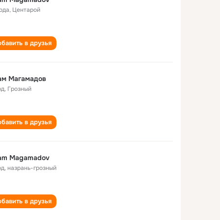
года
,
Центарой
бавить в друзья
ам Магамадов
од
,
Грозный
бавить в друзья
am Magamadov
од
,
назрань-грозный
бавить в друзья