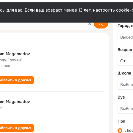
ы для вас. Если ваш возраст менее 13 лет, настроить cooki
ov
Город 
Возрас
am Magamadov
года
,
Грозный
школа
Школа
бавить в друзья
Вуз
am Magamadov
ет
Пол
бавить в друзья
Лю