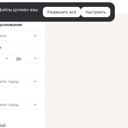
Войти
e-файлы должен ваш
Разрешить все
Настроить
Правая
колонка
проживания
т
бой