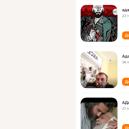
ад
22 
До
Ад
36 
До
АД
27 л
До