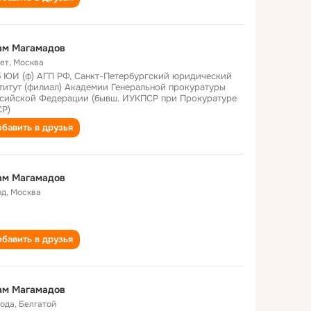
ам Магамадов
лет
,
Москва
 ЮИ (ф) АГП РФ, Санкт-Петербургский юридический
титут (филиал) Академии Генеральной прокуратуры
сийской Федерации (бывш. ИУКПСР при Прокуратуре
Р)
бавить в друзья
ам Магамадов
од
,
Москва
бавить в друзья
ам Магамадов
года
,
Белгатой