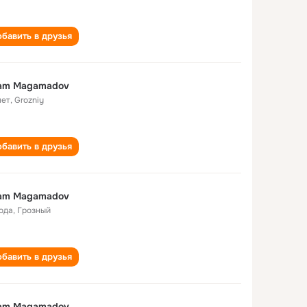
бавить в друзья
am Magamadov
лет
,
Grozniy
бавить в друзья
am Magamadov
года
,
Грозный
бавить в друзья
am Magamadov