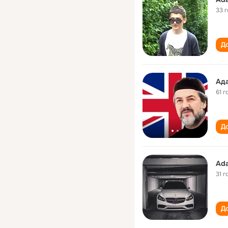
33 
До
Ад
61 г
До
Ad
31 г
До