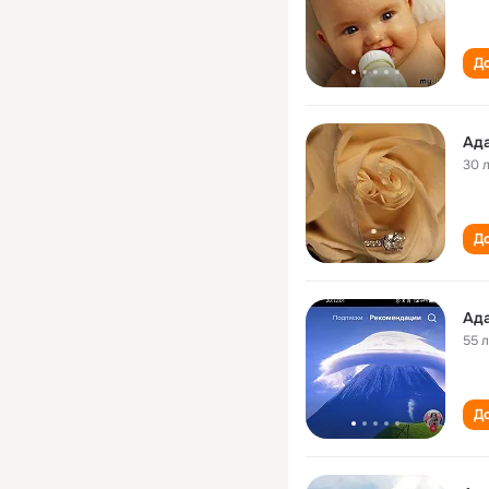
До
Ад
30 
До
Ад
55 
До