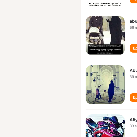
56 
До
Abu
39 
До
Аб
33 