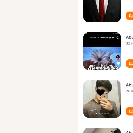
До
Abu
32 
До
Abu
26 
До
Abu