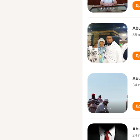
До
Abu
35 
До
Abu
34 
До
Abu
24 