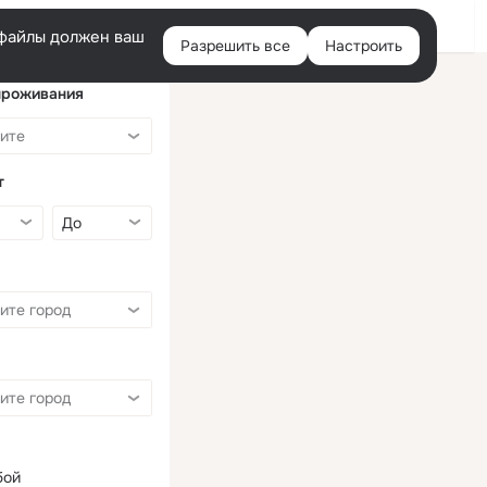
Войти
e-файлы должен ваш
Разрешить все
Настроить
Правая
колонка
проживания
т
бой