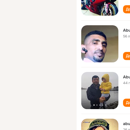
До
Abu
56 
До
Abu
44 
До
abu
26 