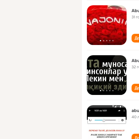
Abu
31 г
До
Abu
32 
До
abu
40 
До