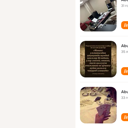
31 г
До
Abu
35 
До
Abu
33 
До