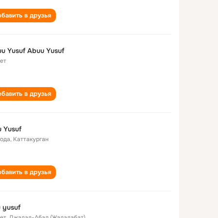
бавить в друзья
u Yusuf Abuu Yusuf
лет
бавить в друзья
 Yusuf
года
,
Каттакурган
бавить в друзья
 yusuf
лет
,
Джалал-Абад (Жалалабат)