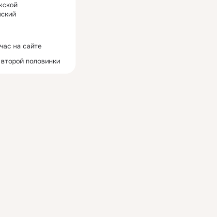
жской
ский
час на сайте
 второй половинки