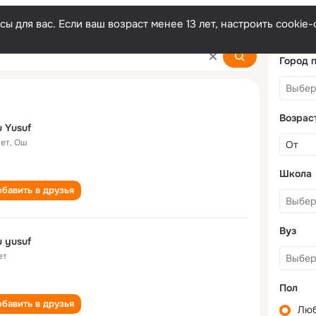
ы для вас. Если ваш возраст менее 13 лет, настроить cooki
Город 
Возрас
 Yusuf
лет
,
Ош
Школа
бавить в друзья
Вуз
Abu yusuf
ет
Пол
бавить в друзья
Лю