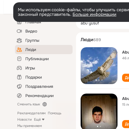
Мы используем cookie-файлы, чтобы улучшить сервис
законный представитель.
Больше информации
Левая
Поиск
Главная
abu yusuf
колонка
по
людям
Видео
Люди
689
Группы
Люди
Abu
46 
Публикации
Игры
Подарки
До
Поздравления
Рекомендации
Сменить язык
15 л
Рекламодателям
Помощь
Новости
Ещё
До
Мы применяем