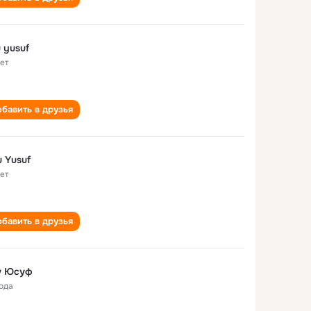
abu yusuf
лет
бавить в друзья
 Yusuf
лет
бавить в друзья
у Юсуф
года