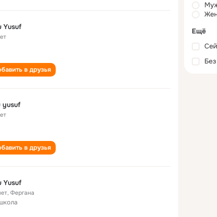
Му
Жен
 Yusuf
Ещё
лет
Сей
Без
бавить в друзья
 yusuf
лет
бавить в друзья
 Yusuf
лет
,
Фергана
школа