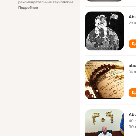
рекомендательные технологии
Подробнее
Abu
29 
До
abu
36 
До
Abu
40 
30 