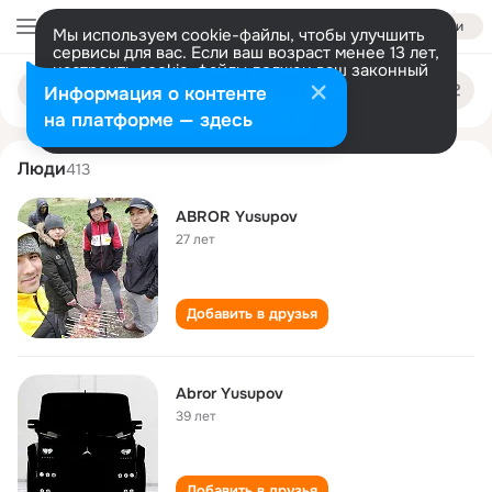
Войти
Мы используем cookie-файлы, чтобы улучшить
сервисы для вас. Если ваш возраст менее 13 лет,
настроить cookie-файлы должен ваш законный
abror yusupov
Поиск
представитель.
Больше информации
Информация о контенте
по
людям
Разрешить все
Настроить
на платформе — здесь
Люди
413
ABROR Yusupov
27 лет
Добавить в друзья
Abror Yusupov
39 лет
Добавить в друзья