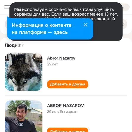
Войти
Мы используем cookie-файлы, чтобы улучшить
сервисы для вас. Если ваш возраст менее 13 лет,
настроить cookie-файлы должен ваш законный
abror nazarov
Поиск
представитель.
Больше информации
Информация о контенте
по
людям
Разрешить все
Настроить
на платформе — здесь
Люди
317
Abror Nazarov
29 лет
Добавить в друзья
ABROR NAZAROV
29 лет
,
Янгиарык
Добавить в друзья