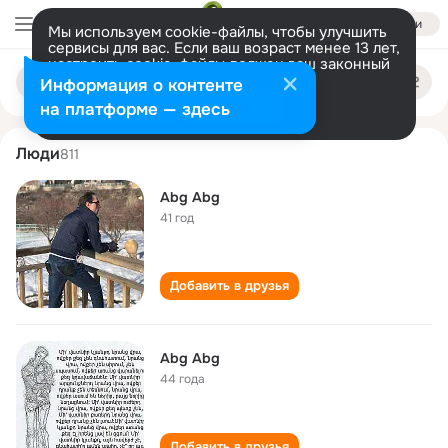
Войти
Мы используем cookie-файлы, чтобы улучшить
сервисы для вас. Если ваш возраст менее 13 лет,
настроить cookie-файлы должен ваш законный
abg abg
Поиск
представитель.
Больше информации
Информация о контенте
по
людям
Разрешить все
Настроить
на платформе — здесь
Люди
811
Abg Abg
41 год
Добавить в друзья
Abg Abg
44 года
Добавить в друзья