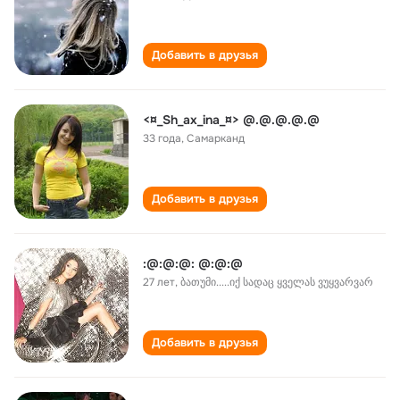
Добавить в друзья
<¤_Sh_ax_ina_¤> @.@.@.@.@
33 года
,
Самарканд
Добавить в друзья
:@:@:@: @:@:@
27 лет
,
ბათუმი.....იქ სადაც ყველას ვუყვარვარ
Добавить в друзья