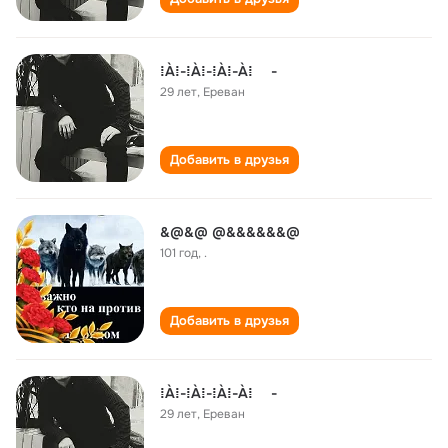
⁞À⁞-⁞À⁞-⁞À⁞-À⁞ -
29 лет
,
Ереван
Добавить в друзья
&@&@ @&&&&&&@
101 год
,
.
Добавить в друзья
⁞À⁞-⁞À⁞-⁞À⁞-À⁞ -
29 лет
,
Ереван