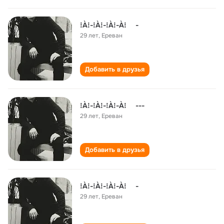
⁞À⁞-⁞À⁞-⁞À⁞-À⁞ -
29 лет
,
Ереван
Добавить в друзья
⁞À⁞-⁞À⁞-⁞À⁞-À⁞ ---
29 лет
,
Ереван
Добавить в друзья
⁞À⁞-⁞À⁞-⁞À⁞-À⁞ -
29 лет
,
Ереван