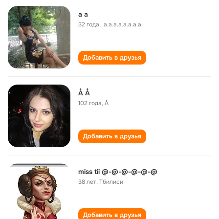
a a
32 года
,
.a.a.a.a.a.a.a.a.
Добавить в друзья
Å Å
102 года
,
Å
Добавить в друзья
miss tii @-@-@-@-@-@
38 лет
,
Тбилиси
Добавить в друзья