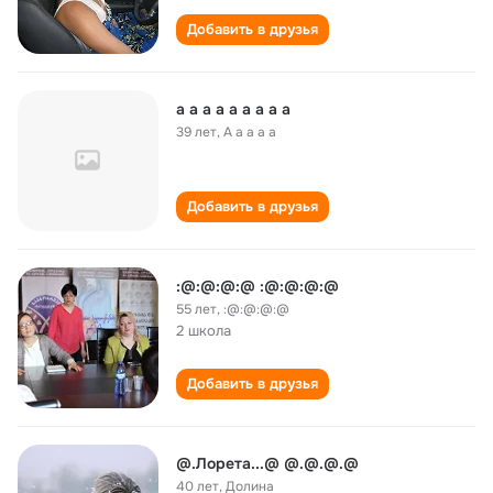
Добавить в друзья
a a a a a a a a a
39 лет
,
A a a a a
Добавить в друзья
:@:@:@:@ :@:@:@:@
55 лет
,
:@:@:@:@
2 школа
Добавить в друзья
@.Лорета...@ @.@.@.@
40 лет
,
Долина