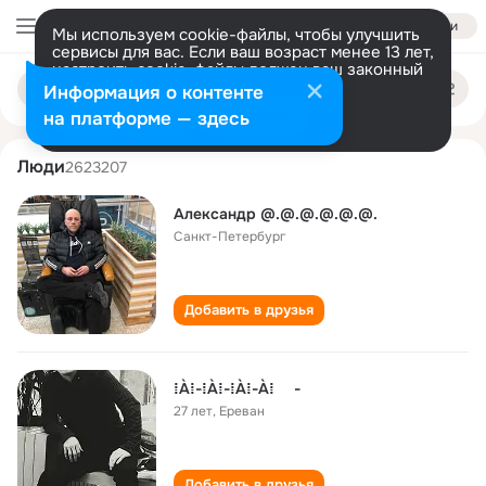
Войти
Мы используем cookie-файлы, чтобы улучшить
сервисы для вас. Если ваш возраст менее 13 лет,
настроить cookie-файлы должен ваш законный
aaaaaaaa aaaaaa
Поиск
представитель.
Больше информации
Информация о контенте
по
людям
Разрешить все
Настроить
на платформе — здесь
Люди
2623207
Александр @.@.@.@.@.@.
Санкт-Петербург
Добавить в друзья
⁞À⁞-⁞À⁞-⁞À⁞-À⁞ -
27 лет
,
Ереван
Добавить в друзья