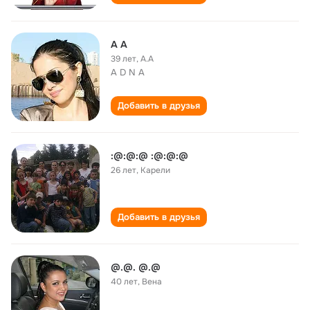
A A
39 лет
,
A.A
A D N A
Добавить в друзья
:@:@:@ :@:@:@
26 лет
,
Карели
Добавить в друзья
@.@. @.@
40 лет
,
Вена