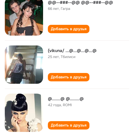
@@--###--@@ @@--###--@@
66 лет
,
Гагра
Добавить в друзья
(vikuna/ ...@...@...@...@
25 лет
,
Тбилиси
Добавить в друзья
@.......@ @........@
42 года
,
ROMI
Добавить в друзья