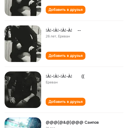
Добавить в друзья
⁞À⁞-⁞À⁞-⁞À⁞-À⁞ --
26 лет
,
Ереван
Добавить в друзья
⁞À⁞-⁞À⁞-⁞À⁞-À⁞ ((
Ереван
Добавить в друзья
@@@(@&@)@@@ Саипов