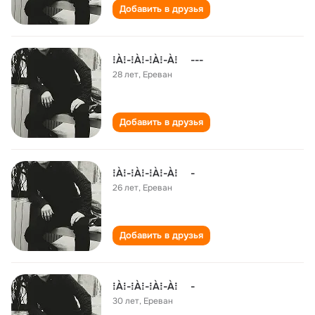
Добавить в друзья
⁞À⁞-⁞À⁞-⁞À⁞-À⁞ ---
28 лет
,
Ереван
Добавить в друзья
⁞À⁞-⁞À⁞-⁞À⁞-À⁞ -
26 лет
,
Ереван
Добавить в друзья
⁞À⁞-⁞À⁞-⁞À⁞-À⁞ -
30 лет
,
Ереван