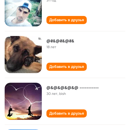
31 год
Добавить в друзья
@₴&@₴&@₴&
18 лет
Добавить в друзья
@&@&@&@&@ -----------
30 лет
,
bish
Добавить в друзья