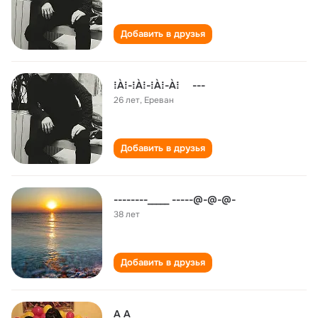
Добавить в друзья
⁞À⁞-⁞À⁞-⁞À⁞-À⁞ ---
26 лет
,
Ереван
Добавить в друзья
--------_____ -----@-@-@-
38 лет
Добавить в друзья
A A