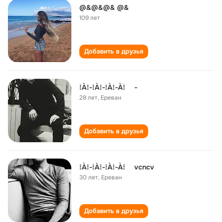
@&@&@& @&
109 лет
Добавить в друзья
⁞À⁞-⁞À⁞-⁞À⁞-À⁞ -
28 лет
,
Ереван
Добавить в друзья
⁞À⁞-⁞À⁞-⁞À⁞-À⁞ vcncv
30 лет
,
Ереван
Добавить в друзья