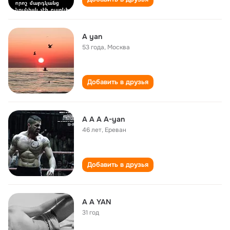
A yan
53 года
,
Москва
Добавить в друзья
A A A A-yan
46 лет
,
Ереван
Добавить в друзья
A A YAN
31 год