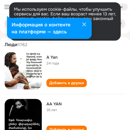
Войти
Мы используем cookie-файлы, чтобы улучшить
сервисы для вас. Если ваш возраст менее 13 лет,
настроить cookie-файлы должен ваш законный
aa yan
Поиск
представитель.
Больше информации
Информация о контенте
по
людям
Разрешить все
Настроить
на платформе — здесь
Люди
11762
A Yan
24 года
Добавить в друзья
AA YAN
35 лет
Добавить в друзья