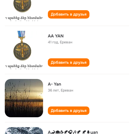
Добавить в друзья
AA YAN
41 год
,
Ереван
Добавить в друзья
A- Yan
36 лет
,
Ереван
Добавить в друзья
A🦂🌨☕🍂🎧🎶🍂 🍂🌲yan