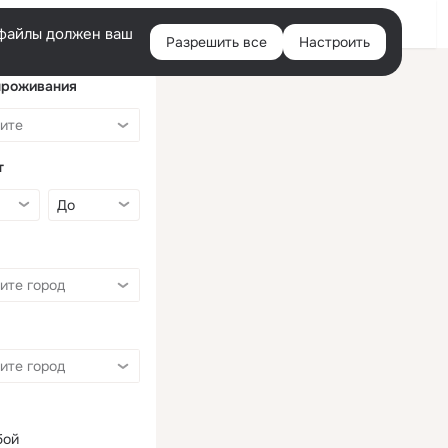
Войти
e-файлы должен ваш
Разрешить все
Настроить
Правая
колонка
проживания
т
бой