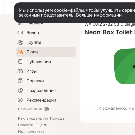
Мы используем cookie-файлы, чтобы улучшить сервис
законный представитель.
Больше информации
Левая
Поиск
Главная
WA 0812 2782 5
колонка
по
людям
Neon Box Toilet 
Видео
Группы
Люди
Публикации
Игры
Подарки
Поздравления
Рекомендации
К сожалению, мы 
Сменить язык
Рекламодателям
Помощь
Новости
Ещё
Мы применяем