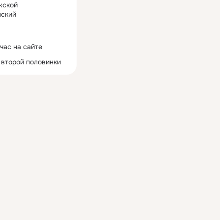
жской
ский
час на сайте
 второй половинки