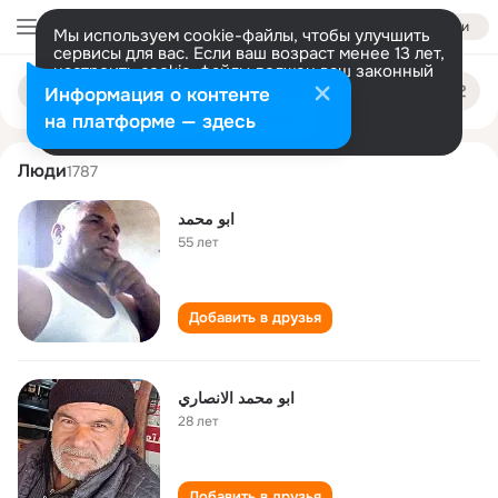
Войти
Мы используем cookie-файлы, чтобы улучшить
сервисы для вас. Если ваш возраст менее 13 лет,
настроить cookie-файлы должен ваш законный
محمد ابو
Поиск
представитель.
Больше информации
Информация о контенте
по
людям
Разрешить все
Настроить
на платформе — здесь
Люди
1787
ابو محمد
55 лет
Добавить в друзья
ابو محمد الانصاري
28 лет
Добавить в друзья