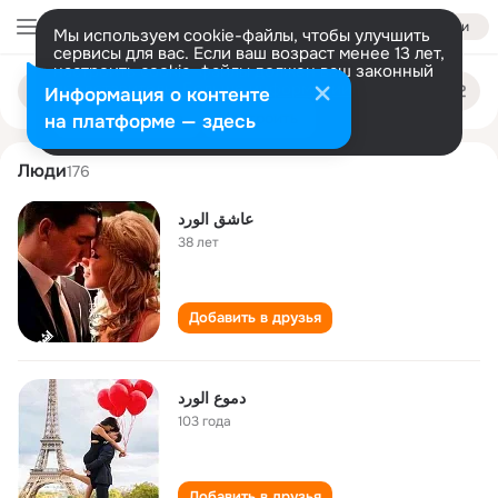
Войти
Мы используем cookie-файлы, чтобы улучшить
сервисы для вас. Если ваш возраст менее 13 лет,
настроить cookie-файлы должен ваш законный
دموع الورد
Поиск
представитель.
Больше информации
Информация о контенте
по
людям
Разрешить все
Настроить
на платформе — здесь
Люди
176
عاشق الورد
38 лет
Добавить в друзья
دموع الورد
103 года
Добавить в друзья