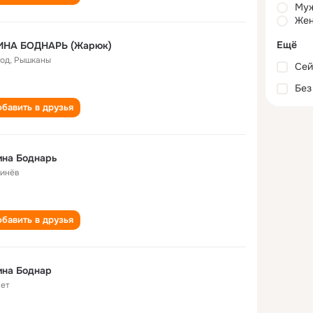
Му
Жен
Ещё
ИНА БОДНАРЬ (Жарюк)
год
,
Рышканы
Сей
Без
бавить в друзья
ина Боднарь
инёв
бавить в друзья
ина Боднар
лет