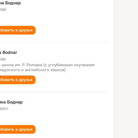
на Боднар
года
бавить в друзья
na Bodnar
года
5 школа им. Р. Роллана (с углубленным изучением
нцузского и английского языков)
бавить в друзья
ина Боднар
ерск
бавить в друзья