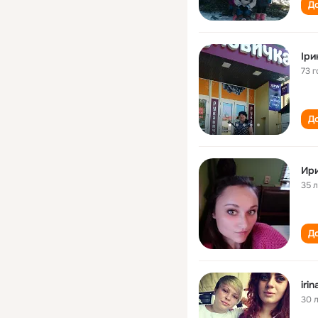
До
Іри
73 г
До
35 
До
iri
30 