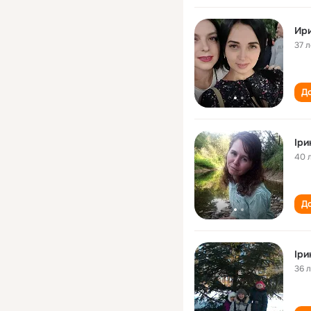
Ир
37 л
До
Іри
40 
До
Іри
36 