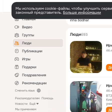
Мы используем cookie-файлы, чтобы улучшить сервис
законный представитель.
Больше информации
Левая
Поиск
Главная
іrina bodnar
колонка
по
людям
Видео
Люди
693
Группы
Люди
Ир
46 
Публикации
Игры
Подарки
До
Поздравления
Рекомендации
Ири
Сменить язык
46 
ВТЭ
Рекламодателям
Помощь
Кие
уни
Новости
Ещё
Мы применяем
До