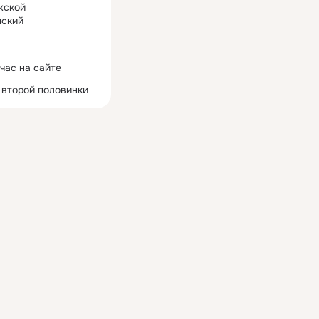
жской
ский
час на сайте
 второй половинки