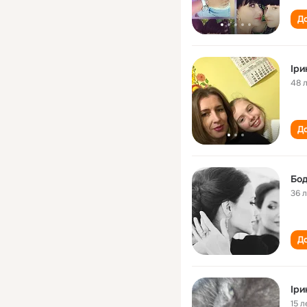
До
Іри
48 
До
Бод
36 
До
Іри
15 л