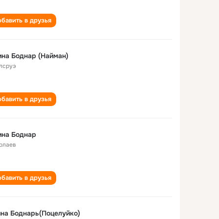
бавить в друзья
на Боднар (Найман)
лсруэ
бавить в друзья
ина Боднар
олаев
бавить в друзья
на Боднарь(Поцелуйко)