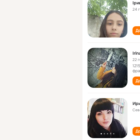
Іри
24 
До
Iri
22 
121
фра
До
Ир
Сев
До