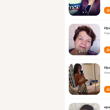
До
Ири
Кар
До
Ир
Ник
До
ири