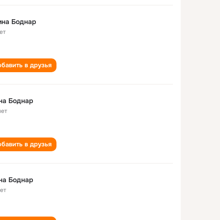
ина Боднар
ет
бавить в друзья
на Боднар
лет
бавить в друзья
на Боднар
лет