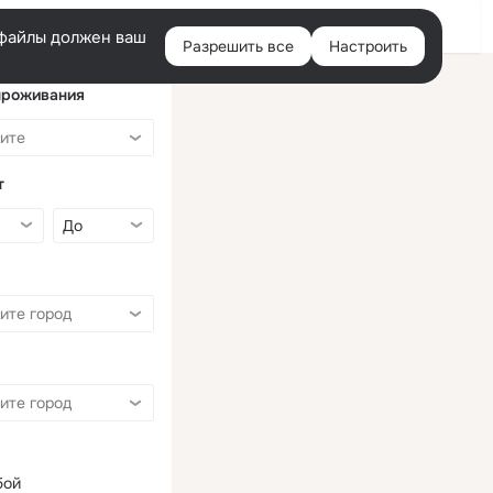
Войти
e-файлы должен ваш
Разрешить все
Настроить
Правая
колонка
проживания
т
бой