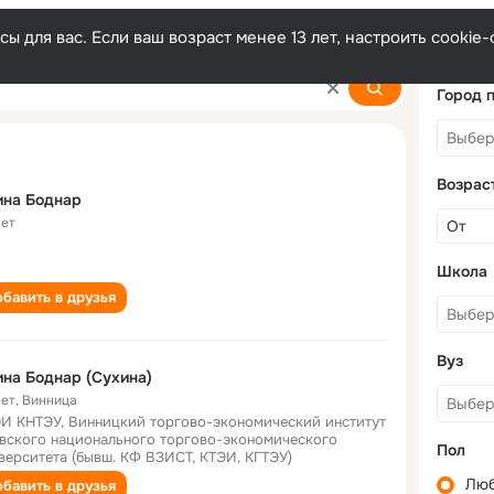
ы для вас. Если ваш возраст менее 13 лет, настроить cooki
Город 
Возрас
ина Боднар
лет
Школа
бавить в друзья
Вуз
на Боднар (Сухина)
лет
,
Винница
И КНТЭУ, Винницкий торгово-экономический институт
вского национального торгово-экономического
Пол
верситета (бывш. КФ ВЗИСТ, КТЭИ, КГТЭУ)
Лю
бавить в друзья