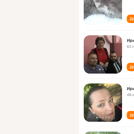
До
Ир
63 
До
Ир
48 
До