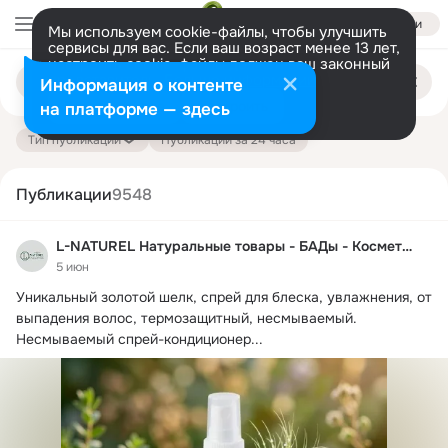
Войти
Мы используем cookie-файлы, чтобы улучшить
сервисы для вас. Если ваш возраст менее 13 лет,
настроить cookie-файлы должен ваш законный
Поиск
представитель.
Больше информации
Информация о контенте
по
публикациям
Разрешить все
Настроить
на платформе — здесь
Тип публикации
Публикации за 24 часа
Публикации
9548
L-NATUREL Натуральные товары - БАДы - Косметика
5 июн
Уникальный золотой шелк, спрей для блеска, увлажнения, от 
выпадения волос, термозащитный, несмываемый.
Несмываемый спрей-кондиционер...