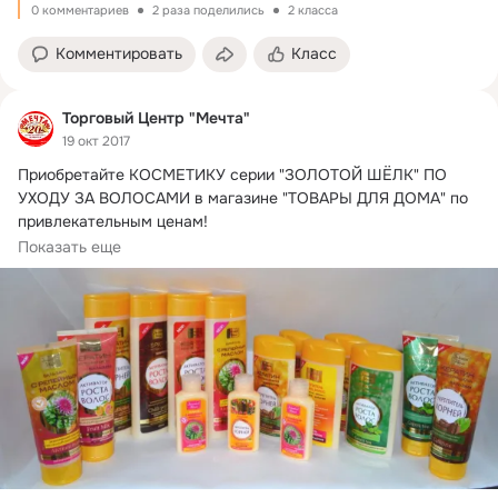
0 комментариев
2 раза поделились
2 класса
Комментировать
Класс
Торговый Центр "Мечта"
19 окт 2017
Приобретайте КОСМЕТИКУ серии "ЗОЛОТОЙ ШЁЛК" ПО 
УХОДУ ЗА ВОЛОСАМИ в магазине "ТОВАРЫ ДЛЯ ДОМА" по 
привлекательным ценам!
ТЦ Мечта, 2-ой этаж, телефон:2-21-14
Показать еще