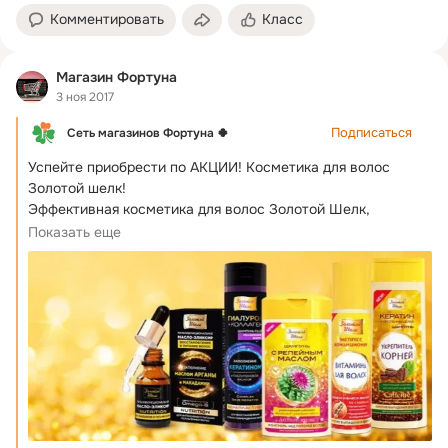
Комментировать
Класс
Магазин Фортуна
3 ноя 2017
Подписаться
Сеть магазинов Фортуна 🍀
Успейте приобрести по АКЦИИ!
 Косметика для волос 
Золотой шелк!

Эффективная косметика для волос Золотой Шелк, 
устраняет выпадение и...
Показать еще