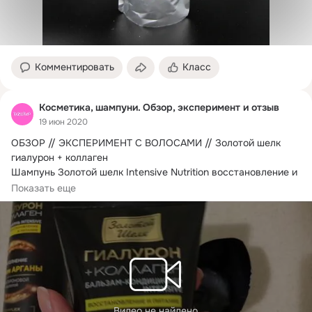
Комментировать
Класс
Косметика, шампуни. Обзор, эксперимент и отзыв
19 июн 2020
ОБЗОР // ЭКСПЕРИМЕНТ С ВОЛОСАМИ // Золотой шелк 
гиалурон + коллаген

Шампунь Золотой шелк Intensive Nutrition восстановление и 
питание.
Показать еще
Видео не найдено