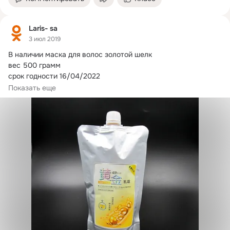
Laris- sa
3 июл 2019
В наличии маска для волос золотой шелк

вес 500 грамм 

срок годности 16/04/2022 

цена 600 руб при покупке 2 шт цена 550 руб МАСКА ДЛЯ...
Показать еще