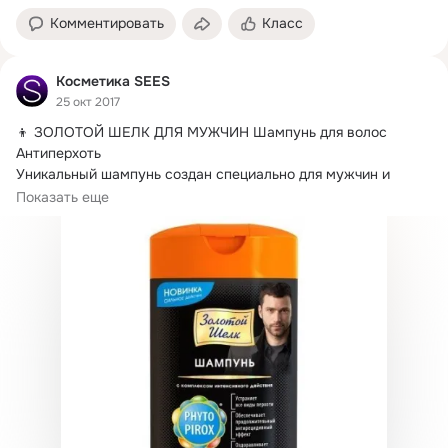
Комментировать
Класс
Косметика SEES
25 окт 2017
👦 ЗОЛОТОЙ ШЕЛК ДЛЯ МУЖЧИН Шампунь для волос 
Антиперхоть

Уникальный шампунь создан специально для мужчин и 
предназначен для борьбы с перхотью.
Показать еще