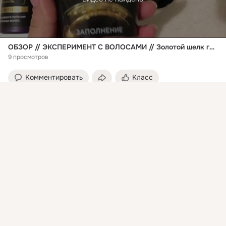
ОБЗОР // ЭКСПЕРИМЕНТ С ВОЛОСАМИ // Золотой шелк гиалурон + коллаген
9 просмотров
Комментировать
Класс
Присоединяйтесь к ОК, чтобы посмотреть больше
интересных публикаций и найти новых друзей.
Золотой Шелк - Красота и здоровье Ваших волос!
2 ноя 2016
Войти
Зарегистрироваться
Ваше любимое сухое масло Золотой Шелк стало 
победителем национальной премии «Моя Косметика 2016» в 
номинации «Альянс красоты и науки. Уход за волосами».

Спасибо Вам за признание и поддержку!!!