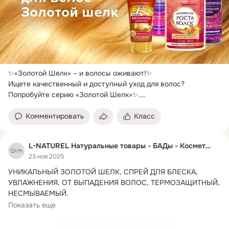
✨«Золотой Шелк» – и волосы оживают!
✨

Ищете качественный и доступный уход для волос?

Попробуйте серию «Золотой Шелк»✨.

Натуральные масла...
Комментировать
Класс
L-NATUREL Натуральные товары - БАДы - Косметика
23 ноя 2025
УНИКАЛЬНЫЙ ЗОЛОТОЙ ШЕЛК, СПРЕЙ ДЛЯ БЛЕСКА, 
УВЛАЖНЕНИЯ, ОТ ВЫПАДЕНИЯ ВОЛОС, ТЕРМОЗАЩИТНЫЙ, 
НЕСМЫВАЕМЫЙ.
Несмываемый спрей-кондиционер...
Показать еще