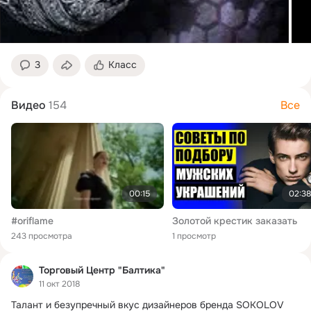
3
Класс
Видео
154
Все
00:15
02:38
#oriflame
Золотой крестик заказать
243 просмотра
1 просмотр
Торговый Центр "Балтика"
11 окт 2018
Талант и безупречный вкус дизайнеров бренда SOKOLOV 