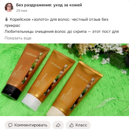
Без раздражения: уход за кожей
29 мая
🧴 Корейское «золото» для волос: честный отзыв без 
прикрас

Любительницы очищения волос до скрипа — этот пост для 
вас!
 Остальным советую читать внимательно, чтобы не 
Показать еще
повторить моих ошибок.
Комментировать
Класс