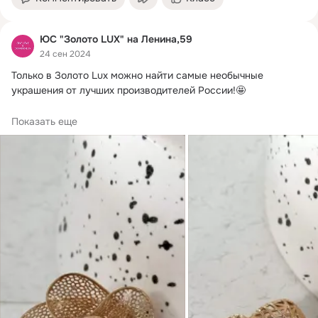
ЮС "Золото LUX" на Ленина,59
24 сен 2024
Только в Золото Lux можно найти самые необычные 
украшения от лучших производителей России!
🤩

ул.Коммуны 47А
Показать еще