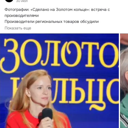
30 июл
Фотографии: «Сделано на Золотом кольце»: встреча с 
производителями

Производители региональных товаров обсудили 
продвижение своей продукции, новые возможности для 
Показать еще
продаж и совместные проекты.