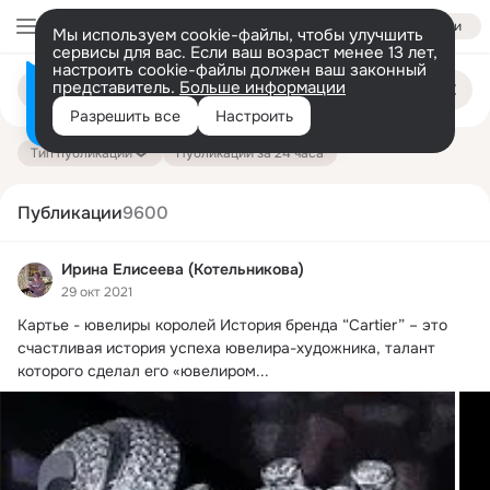
Войти
Мы используем cookie-файлы, чтобы улучшить
сервисы для вас. Если ваш возраст менее 13 лет,
настроить cookie-файлы должен ваш законный
Поиск
представитель.
Больше информации
Информация о контенте
по
публикациям
Разрешить все
Настроить
на платформе — здесь
Тип публикации
Публикации за 24 часа
Публикации
9600
Ирина Елисеева (Котельникова)
29 окт 2021
Картье - ювелиры королей История бренда “Cartier” – это 
счастливая история успеха ювелира-художника, талант 
которого сделал его «ювелиром...