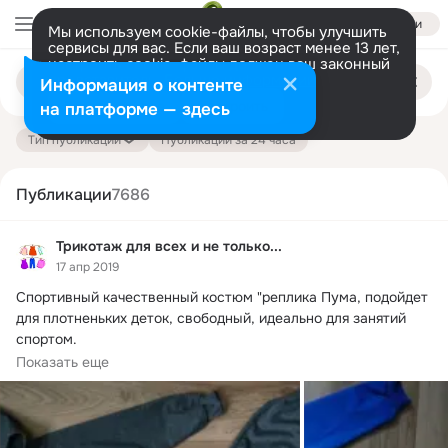
Войти
Мы используем cookie-файлы, чтобы улучшить
сервисы для вас. Если ваш возраст менее 13 лет,
настроить cookie-файлы должен ваш законный
Поиск
представитель.
Больше информации
Информация о контенте
по
публикациям
Разрешить все
Настроить
на платформе — здесь
Тип публикации
Публикации за 24 часа
Публикации
7686
Трикотаж для всех и не только...
17 апр 2019
Спортивный качественный костюм "реплика Пума, подойдет 
для плотненьких деток, свободный, идеально для занятий 
спортом.
- кофта с капюшоном...
Показать еще