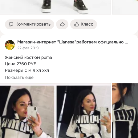
Комментировать
Класс
Магазин-интернет "Lianesa"работаем официально ИП
22 фев 2019
Женский костюм puma

Цена 2760 РУБ

Размеры с м л хл ххл

Цвет: красный, электрик, белый, чёрный

Показать еще
Ткань Двухнитка

Принт накат