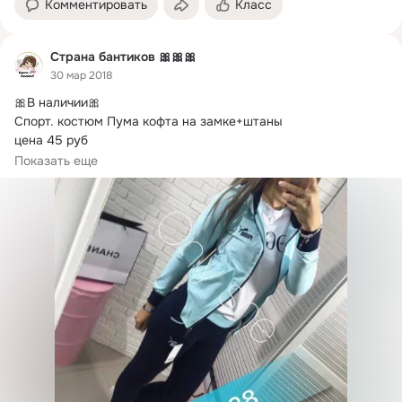
Комментировать
Класс
Страна бантиков 🎀🎀🎀
30 мар 2018
🎀В наличии🎀

Спорт.
 костюм Пума кофта на замке+штаны

цена 45 руб

чёрно-голубой 48-1

Показать еще
дл.штаны-100 см,по внутр.-72 см,от-70-85 см,об-94 
см,дл.кофта-64 см,дл.рукава-63 см,ог-96 см