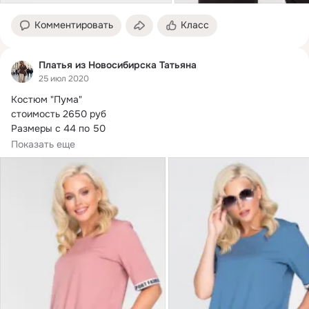
Комментировать
Класс
Платья из Новосибирска Татьяна
25 июл 2020
Костюм "Пума"

стоимость 2650 руб

Размеры с 44 по 50

Ткань: Манго: (п/э-80;
 вискоза-10; эластан-10;)

Показать еще
Спортшик - это стиль, построенный...