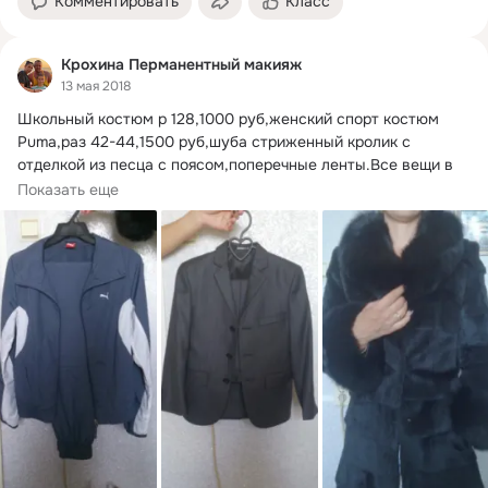
Комментировать
Класс
Крохина Перманентный макияж
13 мая 2018
Школьный костюм р 128,1000 руб,женский спорт костюм 
Puma,раз 42-44,1500 руб,шуба стриженный кролик с 
отделкой из песца с поясом,поперечные ленты.
Все вещи в 
отличном состоянии.тел 89537059701
Показать еще