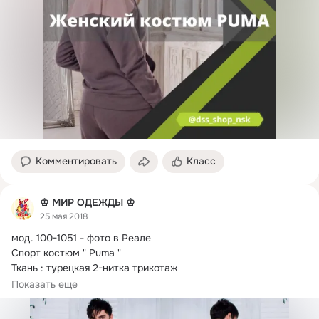
Комментировать
Класс
♔ МИР ОДЕЖДЫ ♔
25 мая 2018
мод.
 100-1051 - фото в Реале

Спорт костюм " Puma "

Ткань : турецкая 2-нитка трикотаж

Цвет комбинация : синий

Показать еще
Значки - ВЫШИВКА

Размер 4: 46, 48, 50, 52
