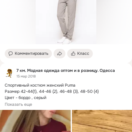
Комментировать
Класс
7 км. Модная одежда оптом и в розницу. Одесса
15 мар 2018
Спортивный костюм женский Puma

Размер 42-44(1), 44-46 (2), 46-48 (3), 48-50 (4)

Цвет - бордо , серый

Ткань - двунить трикотаж

Показать еще
Посадка брюк высокая, на манжете, резинка + шнурок.
Цена: 340 грн.