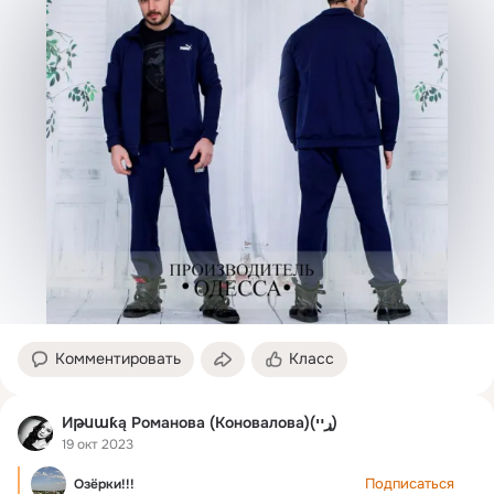
ЮКА_1805

Цена: 22 $
Комментировать
Класс
Иթսաƙą Романова (Коновалова)(ړײ)
19 окт 2023
Подписаться
Озёрки!!!