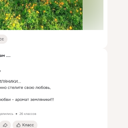
сс
м ....
У
ЛЯНИКИ...
но стелите свою любовь,

любви – аромат земляники!!!
делились
26 классов
Класс