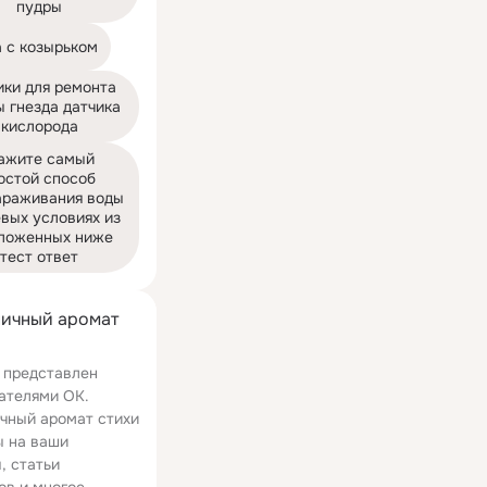
пудры
 с козырьком
ки для ремонта 
 гнезда датчика 
кислорода
ажите самый 
остой способ 
араживания воды 
вых условиях из 
ложенных ниже 
тест ответ
ичный аромат
 представлен
ателями ОК.
чный аромат стихи
ы на ваши
, статьи