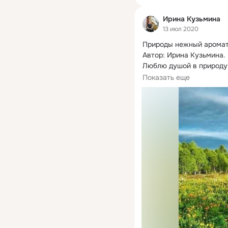
Ирина Кузьмина
13 июл 2020
Природы нежный аромат
Автор: Ирина Кузьмина.

Люблю душой в природу 
Где капли влаги небо жад
Показать еще
И смесью трав прованск