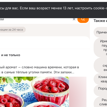
ы для вас. Если ваш возраст менее 13 лет, настроить cooki
Также 
ации за 24 часа
Приче
Ири
па
пр
 и не только
ск
ый аромат — словно машина времени, которая в 
е
с в самые тёплые уголки памяти.
 Эти запахи...
Клинк
ква
Пород
Рец
слив