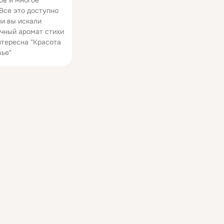
ов и многое
 Все это доступно
ли вы искали
чный аромат стихи
нтересна "Красота
вье"
Аромат букета (2012.03.07;
Аромат весны
стихи М.А.Сигаев) v1
Ольга Ионенко (стихи Ю
ТвойХит.рф
Зельвинской)