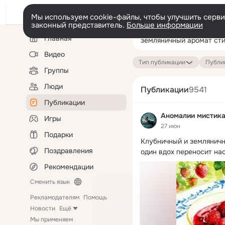
Мы используем cookie-файлы, чтобы улучшить сервис
законный представитель.
Больше информации
Левая
Поиск
Главная
колонка
по
публикациям
Видео
Тип публикации
Публик
Группы
Люди
Публикации
9541
Публикации
Аномалии мистика
Игры
27 июн
Подарки
Клубничный и земляничн
Поздравления
один вдох переносит на
Рекомендации
Сменить язык
Рекламодателям
Помощь
Новости
Ещё
Мы применяем