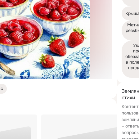
Крыша
Метчи
резьбы
Ук
пр
обезз
в поле
пред
сс
Землян
стихи
Контент
пользов
земляни
– ответ
вопросы