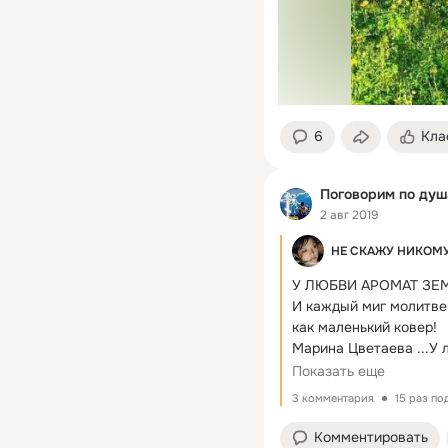
6
Кла
Поговорим по душа
2 авг 2019
НЕ СКАЖУ НИКОМ
У ЛЮБВИ АРОМАТ ЗЕМ
И каждый миг молитвен
как маленький ковер!

Марина Цветаева ...У 
Показать еще
3 комментария
15 раз по
Комментировать