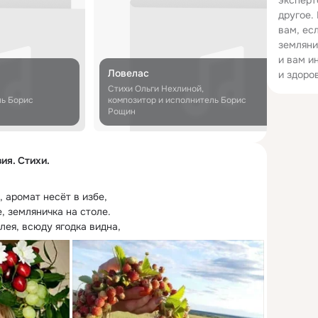
эксперт
другое.
вам, ес
земляни
и вам и
Ловелас
и здоро
Стихи Ольги Нехлиной,
ль Борис
композитор и исполнитель Борис
Рощин
ия. Стихи.
 аромат несёт в избе,

, земляничка на столе.
лея, всюду ягодка видна,