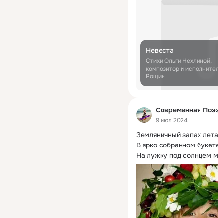
Невеста
Стихи Ольги Нехлиной,
композитор и исполните
Рощин
Современная Поэз
9 июл 2024
Земляничный запах лета,
В ярко собранном букете
На лужку под солнцем м