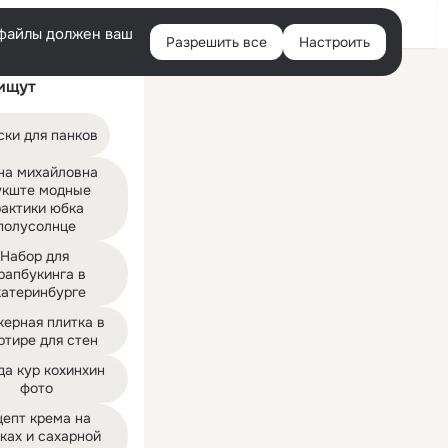
Войти
e-файлы должен ваш
Разрешить все
Настроить
Правая
ищут
колонка
ски для панков
на михайловна 
укште модные 
актики юбка 
полусолнце
Набор для 
рапбукинга в 
катеринбурге
ерная плитка в 
ртире для стен
а кур кохинхин 
фото
епт крема на 
ках и сахарной 