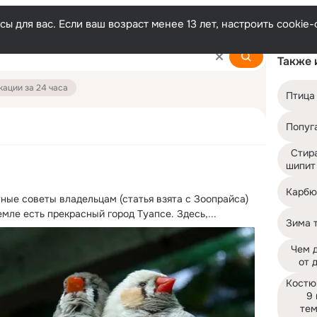
ы для вас. Если ваш возраст менее 13 лет, настроить cooki
Также 
ации за 24 часа
Птица
Попуг
Стир
шипит
Карбю
ные советы владельцам (статья взята с Зоопрайса)

емле есть прекрасный город Туапсе.
 Здесь,...
Зима 
Чем д
от 
Костюм
9 
тем