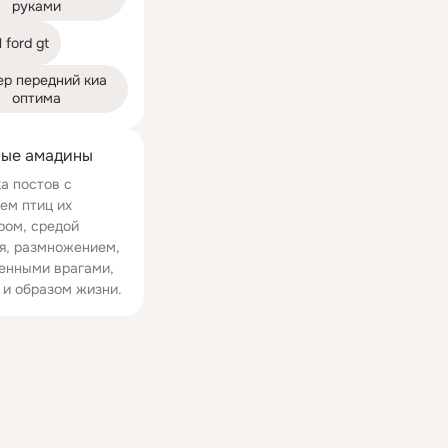
руками
 ford gt
р передний киа 
оптима
ые амадины
а постов с
ем птиц их
ром, средой
я, размножением,
енными врагами,
 и образом жизни.