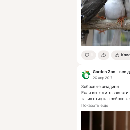
1
Кла
Garden Zoo - все 
20 апр 2017
Зебровые амадины

Если вы хотите завести 
таких птиц как зебровы
Несмотря на...
Показать еще