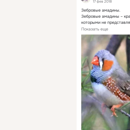
17 фев 2018
Зебровые амадины.
Зебровые амадины – кра
которыми не представля
особенности.
Показать еще