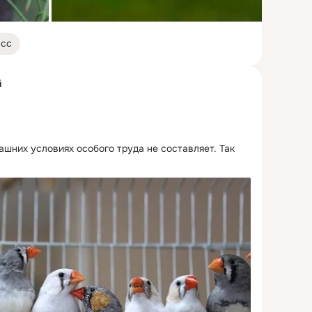
асс
й
ашних условиях особого труда не составляет.
 Так 
ров клетку...