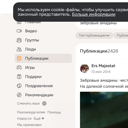
Мы используем cookie-файлы, чтобы улучшить сервис
законный представитель.
Больше информации
Левая
Поиск
Главная
колонка
по
публикациям
Видео
Тип публикации
Публик
Группы
Люди
Публикации
2426
Публикации
Ers Majestat
Игры
13 июл 2014
Подарки
Зебровые амадины: чест
Поздравления
На далекой солнечной з
Рекомендации
Сменить язык
Рекламодателям
Помощь
Новости
Ещё
Мы применяем