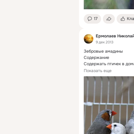
17
Кл
Ермолаев Никола
9 дек 2013
Зебровые амадины

Содержание

Содержать птичек в дом
как они небольших разме
Показать еще