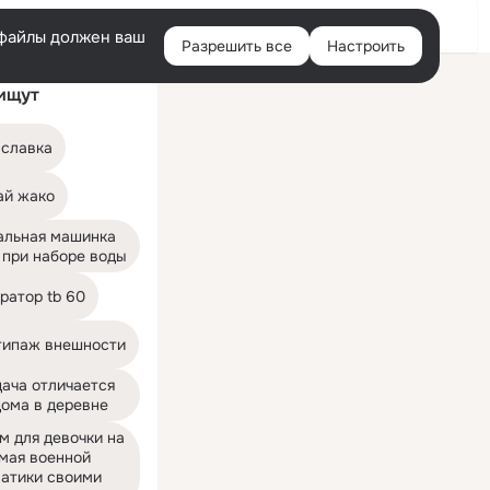
Войти
e-файлы должен ваш
Разрешить все
Настроить
Правая
ищут
колонка
 славка
ай жако
альная машинка 
 при наборе воды
ратор tb 60
типаж внешности
ача отличается 
дома в деревне
 для девочки на 
мая военной 
атики своими 