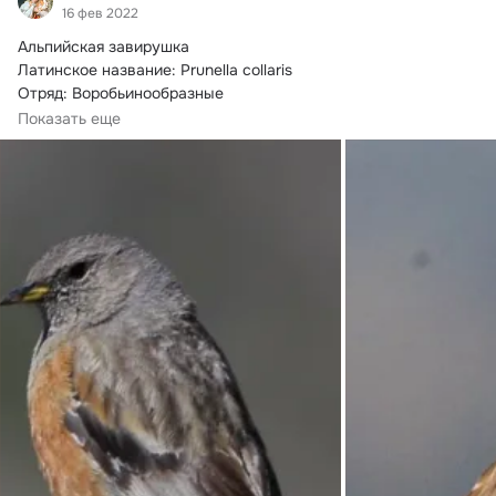
16 фев 2022
Альпийская завирушка

Латинское название: Prunella collaris

Отряд: Воробьинообразные

Семейство: Завирушковые

Показать еще
Облик и поведение

Птица...