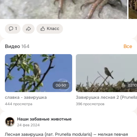
1
Класс
Видео
164
Все
00:50
02:10
славка - завирушка
444 просмотра
396 просмотров
Наши забавные животные
24 фев 2024
Лесная завирушка (лат.
 Prunella modularis) — мелкая певчая 