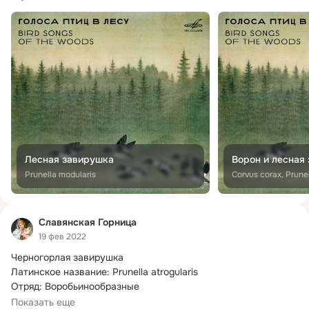
Лесная завирушка
Ворон и лесная
Prunella modularis
Corvus corax, Prune
Славянская Горница
19 фев 2022
Черногорлая завирушка

Латинское название: Prunella atrogularis

Отряд: Воробьинообразные

Семейство: Завирушковые

Показать еще