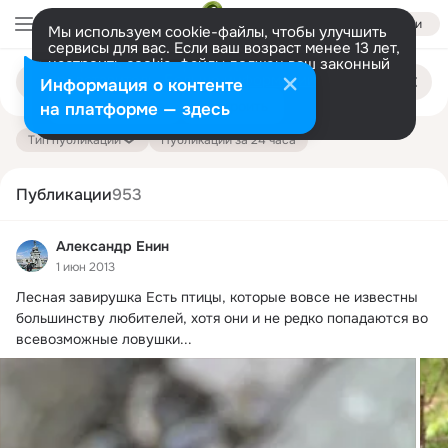
Войти
Мы используем cookie-файлы, чтобы улучшить
сервисы для вас. Если ваш возраст менее 13 лет,
настроить cookie-файлы должен ваш законный
Поиск
представитель.
Больше информации
Информация о контенте
по
публикациям
Разрешить все
Настроить
на платформе — здесь
Тип публикации
Публикации за 24 часа
Публикации
953
Александр Енин
1 июн 2013
Лесная завирушка Есть птицы, которые вовсе не известны 
большинству любителей, хотя они и не редко попадаются во 
всевозможные ловушки...