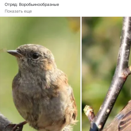
Отряд: Воробьинообразные

Семейство: Завирушковые

Показать еще
Облик и поведение

Немного...