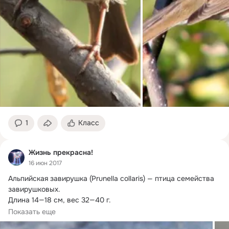
1
Класс
Жизнь прекрасна!
16 июн 2017
Альпийская завирушка (Prunella collaris) — птица семейства 
завирушковых.
Длина 14—18 см, вес 32—40 г.

Характерными признаками этого...
Показать еще