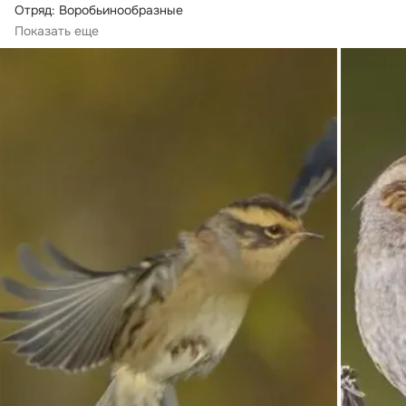
Отряд: Воробьинообразные

Семейство: Завирушковые

Показать еще
Облик и поведение

Немного...