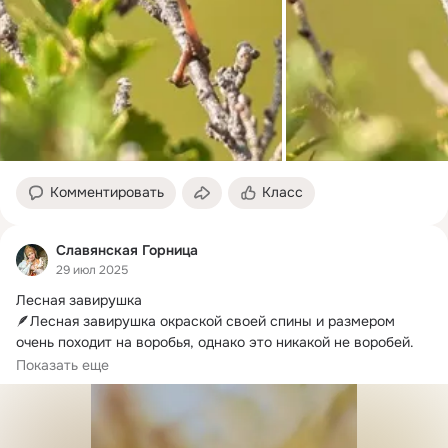
Комментировать
Класс
Славянская Горница
29 июл 2025
Лесная завирушка

🪶Лесная завирушка окраской своей спины и размером 
очень походит на воробья, однако это никакой не воробей.
Относится она к семейству завирушковых (Prunellidae)
Показать еще