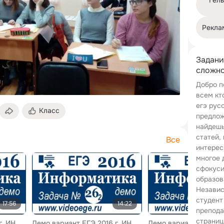
Гель
Рекла
Задани
сложно
Добро п
всем кт
егэ рус
Класс
предлож
найдешь
статей,
Все
интерес
многое 
сфокуси
образов
Независ
студент
17:56
14:22
препода
страниц
Демо вариант ЕГЭ 2016 г. ИНФОРМАТИКА и ИКТ. Задача №26. Задание №3! (Русские субтитры)
Демо вариант ЕГЭ 2016 г. ИНФОРМАТИКА и ИКТ. Задача №26. Задание №2! (Русские субтитры)