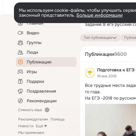
Мы используем cookie-файлы, чтобы улучшить сервис
законный представитель.
Больше информации
Левая
Поиск
Главная
колонка
по
публикациям
Видео
Тип публикации
Публик
Группы
Люди
Публикации
9600
Публикации
Подготовка к ЕГЭ
Игры
19 янв 2019
Подарки
Все трудные места зада
Поздравления
го года.
На ЕГЭ -2018 по русском
Рекомендации
Сменить язык
Рекламодателям
Помощь
Новости
Ещё
Мы применяем