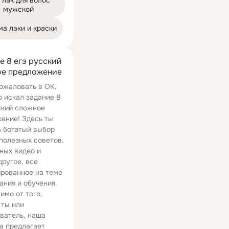
 лак для волос 
мужской
ма лаки и краски
е 8 егэ русский
е предложение
ожаловать в ОК,
о искал задание 8
ский сложное
ение! Здесь ты
 богатый выбор
 полезных советов,
ных видео и
другое, все
рованное на теме
ания и обучения.
имо от того,
 ты или
08:39
ватель, наша
а предлагает
Демо вариант ЕГЭ 2016 г. ИНФОРМАТИКА и ИКТ. Задача №26. Задание №1! (русские субтитры)