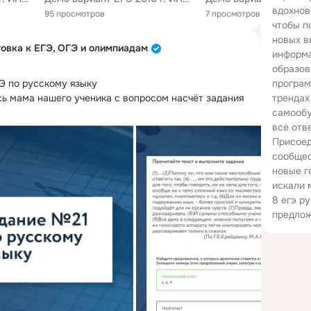
вдохнов
95 просмотров
7 просмотров
чтобы п
новых в
овка к ЕГЭ, ОГЭ и олимпиадам
информа
образов
Э по русскому языку

програм
ь мама нашего ученика с вопросом насчёт задания 
трендах
самообу
все отв
Присоед
сообщес
новые г
искали 
8 егэ р
предлож