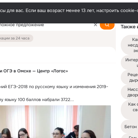
ы для вас. Если ваш возраст менее 13 лет, настроить cooki
Также 
ации за 24 часа
Ка
несд
эк
Интер
 и ОГЭ в Омске — Центр «Логос»
Реце
дыр
ний ЕГЭ-2018 по русскому языку и изменения 2019-
Нисс
двор
у языку 100 баллов набрали 3722...
Как 
св
Бетон