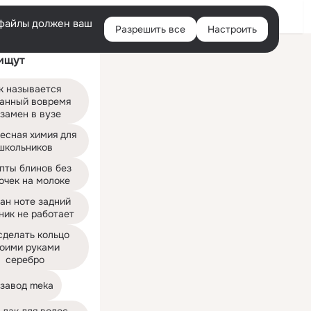
Войти
e-файлы должен ваш
Разрешить все
Настроить
Правая
ищут
колонка
к называется 
анный вовремя 
замен в вузе
есная химия для 
школьников
пты блинов без 
очек на молоке
ан ноте задний 
ник не работает
сделать кольцо 
оими руками 
серебро
 завод meka