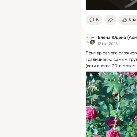
5
Кла
Елена Юдина (Ахм
12 окт 2023
Пример самого сложного
Традиционно самым труд
(хотя иногда 20-е может