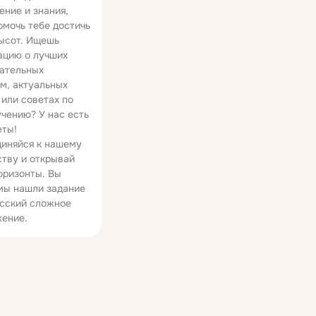
ение и знания,
омочь тебе достичь
ысот. Ищешь
цию о лучших
ательных
м, актуальных
 или советах по
чению? У нас есть
еты!
иняйся к нашему
тву и открывай
оризонты. Вы
мы нашли задание
усский сложное
ение.