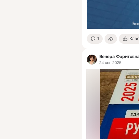
1
Кла
Венера Фаритовн
24 сен 2025