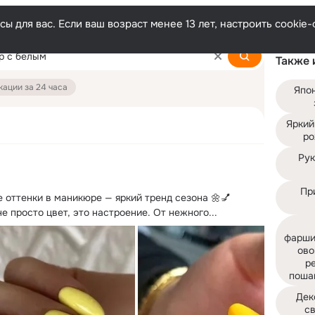
ы для вас. Если ваш возраст менее 13 лет, настроить cooki
Также 
ации за 24 часа
Япо
Яркий
ро
Рук
Пр
 оттенки в маникюре — яркий тренд сезона 🌼💅

 просто цвет, это настроение. От нежного...
фарши
ово
ре
поша
Дек
с