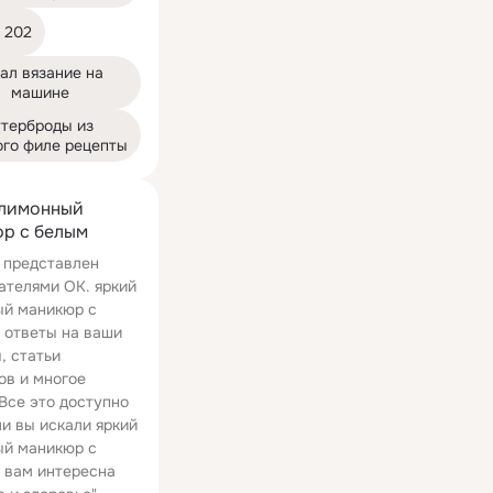
 202
ал вязание на 
машине
терброды из 
ого филе рецепты
 лимонный
р с белым
 представлен
ателями ОК. яркий
й маникюр с
 ответы на ваши
, статьи
ов и многое
 Все это доступно
ли вы искали яркий
й маникюр с
 вам интересна