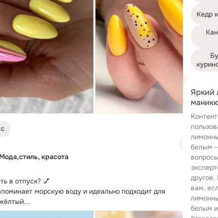
Кедр к
Кан
Бу
курин
Яркий
маникю
Контент
пользов
сс
лимонны
белым –
Мода,стиль, красота
вопросы
эксперт
другое.
ть в отпуск?
 💅

вам, ес
апоминает морскую воду и идеально подходит для 
лимонны
жёлтый...
белым и