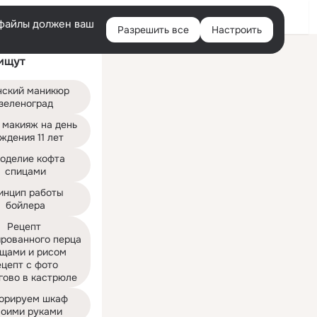
Войти
e-файлы должен ваш
Разрешить все
Настроить
Правая
ищут
колонка
нский маникюр 
зеленоград
 макияж на день 
ждения 11 лет
оделие кофта 
спицами
инцип работы 
бойлера
Рецепт 
рованного перца 
щами и рисом 
цепт с фото 
гово в кастрюле
орируем шкаф 
воими руками