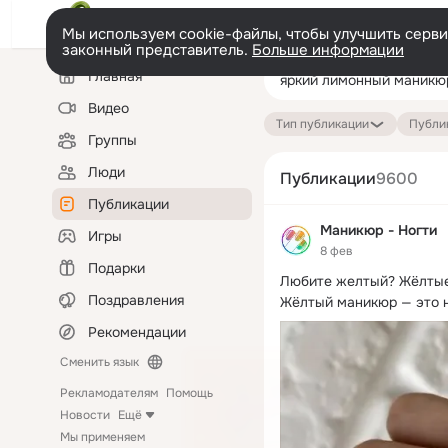
Мы используем cookie-файлы, чтобы улучшить сервис
законный представитель.
Больше информации
Левая
Поиск
Главная
колонка
по
публикациям
Видео
Тип публикации
Публик
Группы
Люди
Публикации
9600
Публикации
Маникюр - Ногти
Игры
8 фев
Подарки
Любите желтый?
 Жёлтые
Поздравления
Жёлтый маникюр — это не
Рекомендации
Сменить язык
Рекламодателям
Помощь
Новости
Ещё
Мы применяем