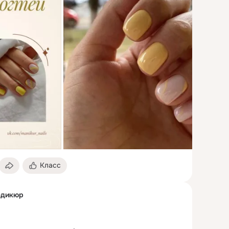
Класс
едикюр