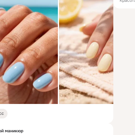
"Красот
сс
ой маникюр