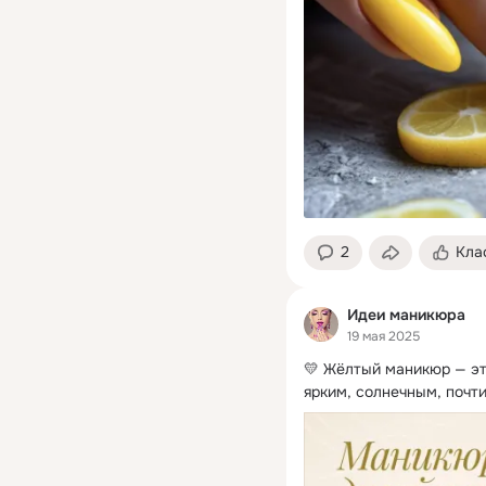
2
Кла
Идеи маникюра
19 мая 2025
💛 Жёлтый маникюр — это
ярким, солнечным, почти