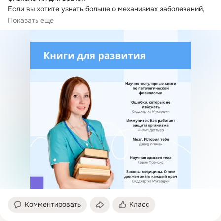
Если вы хотите узнать больше о механизмах заболеваний, 
но в увлекательной и доступной форме, эти книги станут 
Показать еще
отличным выбором:
Комментировать
Класс