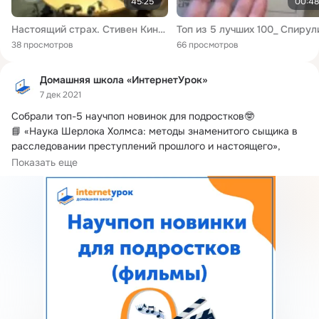
45:25
00:48
Настоящий страх. Стивен Кинг - живой классик жанра ужасов
38 просмотров
66 просмотров
Домашняя школа «ИнтернетУрок»
7 дек 2021
Собрали топ-5 научпоп новинок для подростков🤓

📘 «Наука Шерлока Холмса: методы знаменитого сыщика в 
расследовании преступлений прошлого и настоящего», 
Стюарт Росс.
 12+
Показать еще