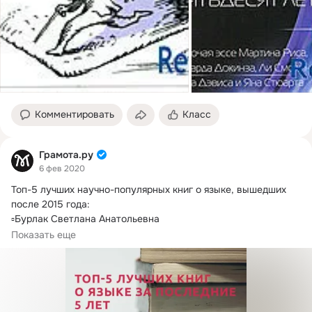
Комментировать
Класс
Грамота.ру
6 фев 2020
Топ-5 лучших научно-популярных книг о языке, вышедших 
после 2015 года:

▫️Бурлак Светлана Анатольевна

Происхождение языка: факты, исследования,...
Показать еще