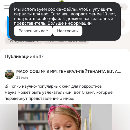
Войти
Мы используем cookie-файлы, чтобы улучшить
сервисы для вас. Если ваш возраст менее 13 лет,
настроить cookie-файлы должен ваш законный
Поиск
представитель.
Больше информации
Информация о контенте
по
публикациям
Разрешить все
Настроить
на платформе — здесь
Тип публикации
Публикации за 24 часа
Публикации
9547
МАОУ СОШ № 8 ИМ. ГЕНЕРАЛ-ЛЕЙТЕНАНТА В.Г. АСАПОВА
23 июн
🔬 Топ-5 научно-популярных книг для подростков

Наука может быть увлекательной.
 Вот 5 книг, которые 
перевернут представление о мире: