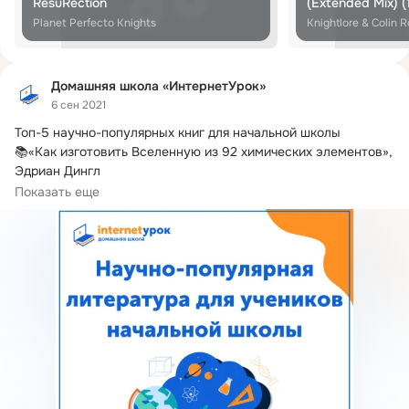
ResuRection
(Extended Mix) (
Planet Perfecto Knights
Knightlore & Colin 
Домашняя школа «ИнтернетУрок»
6 сен 2021
Топ-5 научно-популярных книг для начальной школы

📚«Как изготовить Вселенную из 92 химических элементов», 
Эдриан Дингл

Машины, животные...
Показать еще