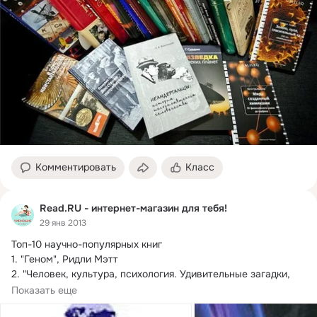
Комментировать
Класс
Read.RU - интернет-магазин для тебя!
29 янв 2013
Топ-10 научно-популярных книг

1.
 "Геном", Ридли Мэтт

2. "Человек, культура, психология. Удивительные загадки, 
исследования и открытия", Мацумото Дэвид
Показать еще