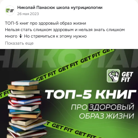
Николай Панасюк школа нутрициологии
26 мая 2023
ТОП-5 книг про здоровый образ жизни

Нельзя стать слишком здоровым и нельзя знать слишком 
много 🤷 Но стремиться к этому нужно

Те, кто...
Показать еще