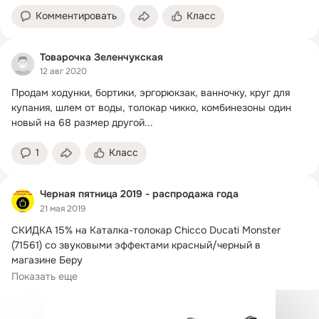
Комментировать
Класс
Товарочка Зеленчукская
12 авг 2020
Продам ходунки, бортики, эргорюкзак, ванночку, круг для 
купания, шлем от воды, толокар чикко, комбинезоны один 
новый на 68 размер другой...
1
Класс
Черная пятница 2019 - распродажа года
21 мая 2019
СКИДКА 15% на Каталка-толокар Chicco Ducati Monster 
(71561) со звуковыми эффектами красный/черный в 
магазине Беру

Показать еще
Цена: 6799 руб.
#черная_пятница #black_friday #скидки