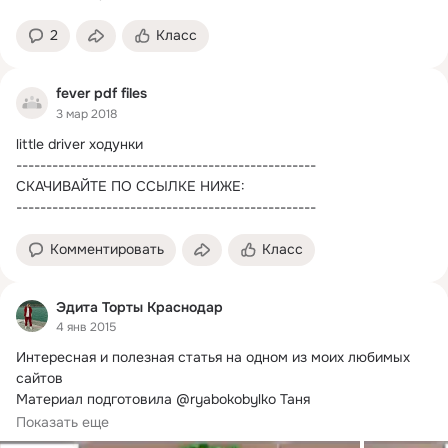
2
Класс
fever pdf files
3 мар 2018
little driver ходунки

--------------------------------------------------

СКАЧИВАЙТЕ ПО ССЫЛКЕ НИЖЕ:

--------------------------------------------------
Комментировать
Класс
Эдита Торты Краснодар
4 янв 2015
Интересная и полезная статья на одном из моих любимых 
сайтов 

Материал подготовила @ryabokobylko Таня

В 6 месяцев прежние...
Показать еще