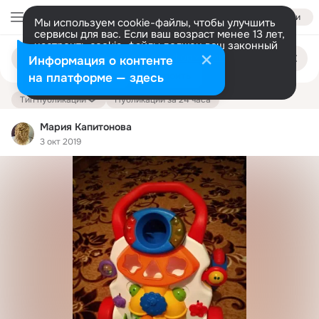
Войти
Мы используем cookie-файлы, чтобы улучшить
сервисы для вас. Если ваш возраст менее 13 лет,
настроить cookie-файлы должен ваш законный
Поиск
представитель.
Больше информации
Информация о контенте
по
публикациям
Разрешить все
Настроить
на платформе — здесь
Тип публикации
Публикации за 24 часа
Мария Капитонова
3 окт 2019