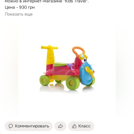
можно в интернет-магазине "Kids Travel".
Цена - 930 грн

Данная детская игрушка...
Показать еще
Комментировать
Класс