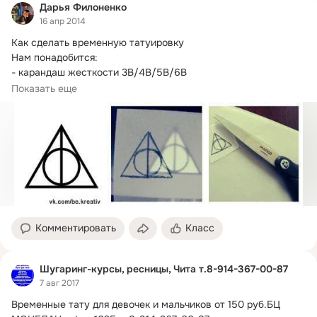
Дарья Филоненко
16 апр 2014
Как сделать временную татуировку

Нам понадобится:

- карандаш жесткости 3B/4B/5B/6B

- ножницы

Показать еще
- калька

- мокрая тряпочка

- тальк

- карандаш для обводки глаз
Комментировать
Класс
Шугаринг-курсы, ресницы, Чита т.8-914-367-00-87
7 авг 2017
Временные тату для девочек и мальчиков от 150 руб.
БЦ 