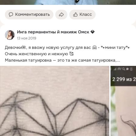
Комментировать
Класс
Инга перманентны й макияж Омск 💎
13 ноя 2019
Девочки🌺, я ввожу новую услугу для вас 🤗 - 🐾мини тату🐾

Очень женственную и нежную 🥰

Маленькая татуировка — это та же самая татуировка,...