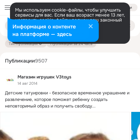
Войти
Мы используем cookie-файлы, чтобы улучшить
сервисы для вас. Если ваш возраст менее 13 лет,
настроить cookie-файлы должен ваш законный
Поиск
представитель.
Больше информации
Информация о контенте
по
публикациям
Разрешить все
Настроить
на платформе — здесь
Тип публикации
Публикации за 24 часа
Публикации
9507
Магазин игрушек V3toys
14 авг 2014
Детские татуировки - безопасное временное украшение и 
развлечение, которое поможет ребенку создать 
неповторимый образ и получить свободу...