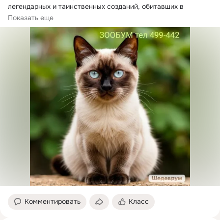
легендарных и таинственных созданий, обитавших в 
древней Аюттайе – давно забытой столице Таиланда.
Показать еще
Комментировать
Класс