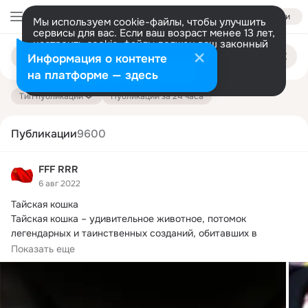
Войти
Мы используем cookie-файлы, чтобы улучшить
сервисы для вас. Если ваш возраст менее 13 лет,
настроить cookie-файлы должен ваш законный
Поиск
представитель.
Больше информации
Информация о контенте
по
публикациям
Разрешить все
Настроить
на платформе — здесь
Тип публикации
Публикации за 24 часа
Публикации
9600
FFF RRR
6 авг 2022
Тайская кошка

Тайская кошка – удивительное животное, потомок 
легендарных и таинственных созданий, обитавших в 
древней Аюттайе – давно забытой столице Таиланда.
Показать еще
Краткая информация