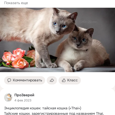
Тайская порода кошек или порода традиционных сиамских 
Показать еще
кошек –...
Комментировать
Класс
ПроЗверей
4 фев 2023
Энциклопедия кошек: тайская кошка («Thai»)

Тайские кошки, зарегистрированные под названием Thai, 