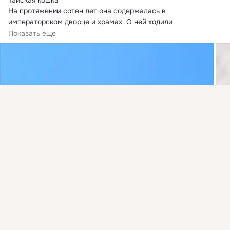
На протяжении сотен лет она содержалась в 
императорском дворце и храмах.
 О ней ходили 
возвышенные легенды. Король Сиама...
Показать еще
Присоединяйтесь к ОК, чтобы посмотреть больше
интересных публикаций и найти новых друзей.
Войти
Зарегистрироваться