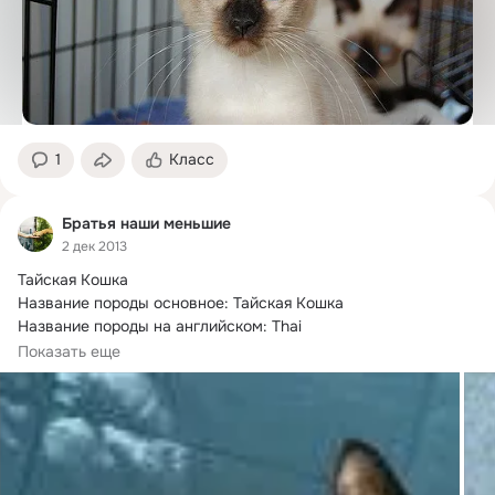
1
Класс
Братья наши меньшие
2 дек 2013
Тайская Кошка

Название породы основное: Тайская Кошка

Название породы на английском: Thai

Стандарт: THA

Показать еще
Группа: Сиамские \
 ориентальные короткошерстные