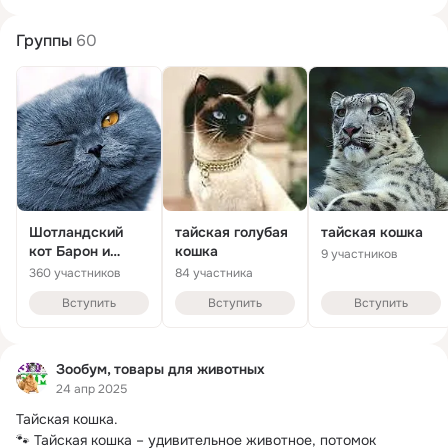
Группы
60
Шотландский
тайская голубая
тайская кошка
кот Барон и
кошка
9 участников
тайская кошка
360 участников
84 участника
Сима
Вступить
Вступить
Вступить
Зообум, товары для животных
24 апр 2025
Тайская кошка.
🐾 Тайская кошка – удивительное животное, потомок 