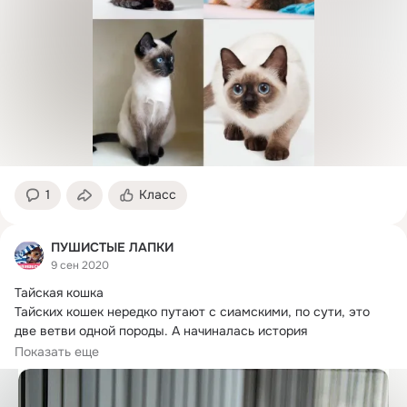
1
Класс
ПУШИСТЫЕ ЛАПКИ
9 сен 2020
Тайская кошка

Тайских кошек нередко путают с сиамскими, по сути, это 
две ветви одной породы.
 А начиналась история 
«раздвоения» так.
Показать еще