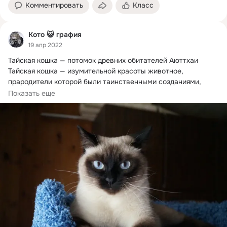
Комментировать
Класс
Кото 😺 графия
19 апр 2022
Тайская кошка — потомок древних обитателей Аюттхаи

Тайская кошка — изумительной красоты животное, 
прародители которой были таинственными созданиями, 
жившими в храмах древней столицы Сиама Аюттхае.
Показать еще