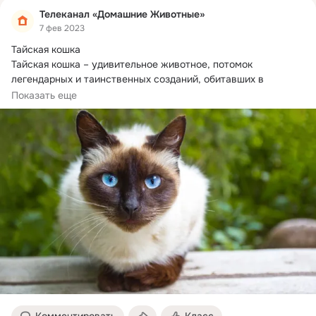
Телеканал «Домашние Животные»
7 фев 2023
Тайская кошка

Тайская кошка – удивительное животное, потомок 
легендарных и таинственных созданий, обитавших в 
древней Аюттайе – давно...
Показать еще
Комментировать
Класс