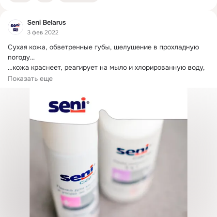
Seni Belarus
3 фев 2022
Сухая кожа, обветренные губы, шелушение в прохладную 
погоду…

…кожа краснеет, реагирует на мыло и хлорированную воду, 
трескается и зудит, привычные крема перестают помогать — 
Показать еще
знакомо?
 🥶