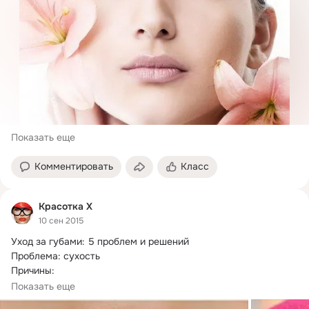
Показать еще
Комментировать
Класс
Красотка X
10 сен 2015
Уход за губами: 5 проблем и решений

Проблема: сухость

Причины:

1. Ты не увлажняешь губы или делаешь это недостаточно 
Показать еще
часто.
