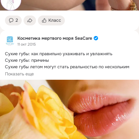
2
Класс
Косметика мертвого моря SeaCare
11 окт 2015
Сухие губы: как правильно ухаживать и увлажнять

Сухие губы: причины

Сухие губы летом могут стать реальностью по нескольким 
причинам.
Показать еще