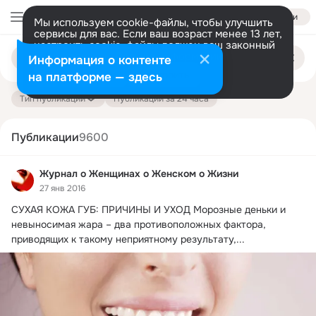
Войти
Мы используем cookie-файлы, чтобы улучшить
сервисы для вас. Если ваш возраст менее 13 лет,
настроить cookie-файлы должен ваш законный
Поиск
представитель.
Больше информации
Информация о контенте
по
публикациям
Разрешить все
Настроить
на платформе — здесь
Тип публикации
Публикации за 24 часа
Публикации
9600
Журнал о Женщинах о Женском о Жизни
27 янв 2016
СУХАЯ КОЖА ГУБ: ПРИЧИНЫ И УХОД Морозные деньки и 
невыносимая жара – два противоположных фактора, 
приводящих к такому неприятному результату,...