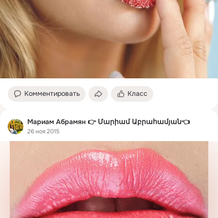
Комментировать
Класс
Мариам Абрамян 👉 Մարիամ Աբրահամյան👈
26 ноя 2015