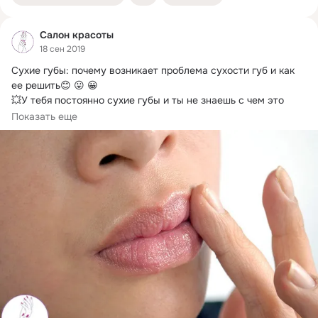
Салон красоты
18 сен 2019
Сухие губы: почему возникает проблема сухости губ и как 
ее решить😊 😛 😀 

💥У тебя постоянно сухие губы и ты не знаешь с чем это 
связано?...
Показать еще