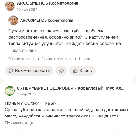
ARCOSMETICS Косметология
10 ноя 2024
ARCOSMETICS Косметология
Сухая и потрескавшаяся кожа губ — проблема 
распространенная, особенно зимой.
 С наступлением 
тепла ситуация улучшится, но ждать весны совсем не 
обязательно. Что делать, чтобы вернуть мягкость губам
Показать еще
0 комментариев
2 раза поделились
1 класс
Комментировать
Класс
СУПЕРМАРКЕТ ЗДОРОВЬЯ - Коралловый Клуб Алматы
11 мар 2015
ПОЧЕМУ СОХНУТ ГУБЫ?
Сухие губы не только портят внешний вид, но и доставляют 
массу неудобств – они часто трескаются и шелушатся. 
Поэтому...
Показать еще