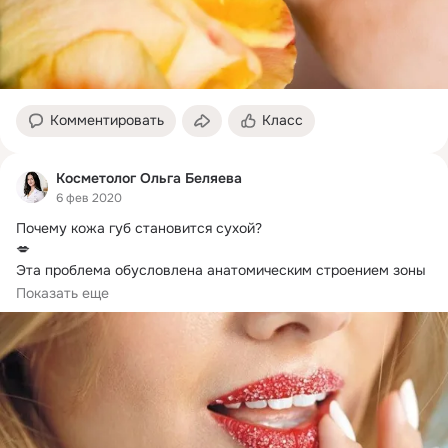
Комментировать
Класс
Косметолог Ольга Беляева
6 фев 2020
Почему кожа губ становится сухой?
💋

Эта проблема обусловлена анатомическим строением зоны 
вокруг рта. Кожа там тонкая и чувствительная.
Показать еще