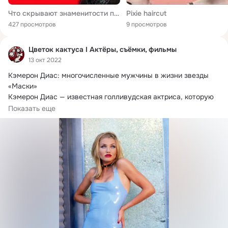
Что скрывают знаменитости под макияжем/ЗВЕЗДЫ БЕЗ МАКИЯЖА
Pixie haircut
427 просмотров
9 просмотров
Цветок кактуса I Актёры, съёмки, фильмы
13 окт 2022
Кэмерон Диас: многочисленные мужчины в жизни звезды 
«Маски»

Кэмерон Диас — известная голливудская актриса, которую 
любят и знают во...
Показать еще