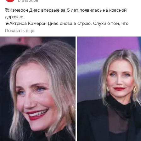
17 янв 2025
🥰Кэмерон Диас впервые за 5 лет появилась на красной 
дорожке

🔥Актриса Кэмерон Диас снова в строю.
 Слухи о том, что 
спустя несколько...
Показать еще