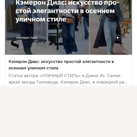
Кэмерон Диас: искусство простой элегантности в
осеннем уличном стиле
Статья автора «УЛИЧНЫЙ СТИЛЬ» в Дзене ✍: Самая
яркая звезда Голливуда, Кэмерон Диас, в очередной раз
доказывает, что настоящий стиль не ограничен ни
Дзен | Статьи
Присоединяйтесь к ОК, чтобы посмотреть больше
сезоном, ни временем года.
интересных публикаций и найти новых друзей.
Комментировать
Класс
Войти
Зарегистрироваться
Алтер Эго
16 янв 2025