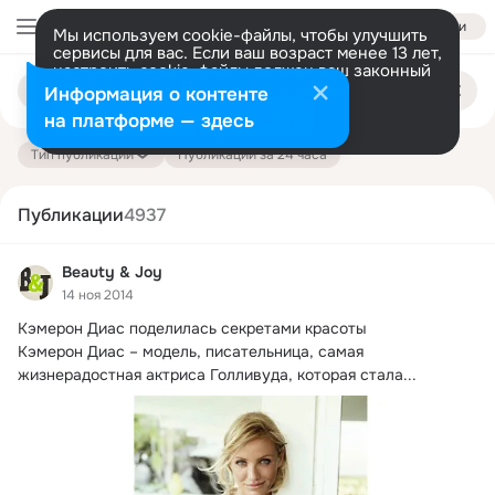
Войти
Мы используем cookie-файлы, чтобы улучшить
сервисы для вас. Если ваш возраст менее 13 лет,
настроить cookie-файлы должен ваш законный
Поиск
представитель.
Больше информации
Информация о контенте
по
публикациям
Разрешить все
Настроить
на платформе — здесь
Тип публикации
Публикации за 24 часа
Публикации
4937
Beauty & Joy
14 ноя 2014
Кэмерон Диас поделилась секретами красоты

Кэмерон Диас – модель, писательница, самая 
жизнерадостная актриса Голливуда, которая стала...