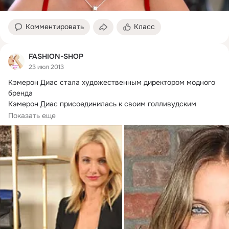
Комментировать
Класс
FASHION-SHOP
23 июл 2013
Кэмерон Диас стала художественным директором модного 
бренда

Кэмерон Диас присоединилась к своим голливудским 
коллегам - актрисам, которые...
Показать еще