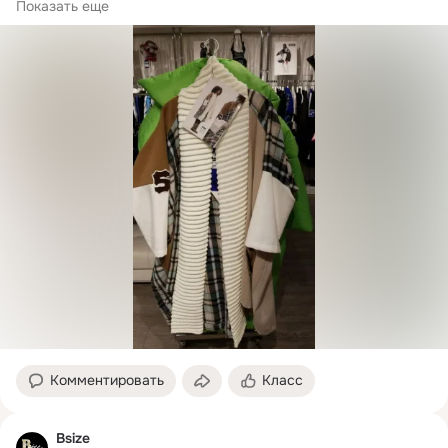
#одеждабольшихразмеров
#одеждасаратов
Показать еще
#большиеразмеры
#саратов
...
Комментировать
Класс
Bsize