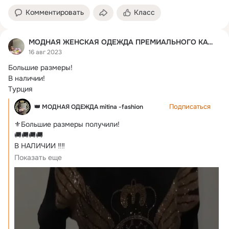
Комментировать
Класс
МОДНАЯ ЖЕНСКАЯ ОДЕЖДА ПРЕМИАЛЬНОГО КАЧЕСТВА.
16 авг 2023
Большие размеры!
В наличии!

Турция
Подписаться
👑 МОДНАЯ ОДЕЖДА mitina -fashion
⚜️Большие размеры получили!
🚚🚚🚚🚚

В НАЛИЧИИ ‼️‼️

Потрясающие костюмы с золотыми крыльями ⚜️

Показать еще
ЦЕНА: 6500 руб,

раз: 50/52, 52/54, 54/56 