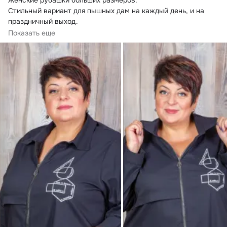
Женские рубашки больших размеров.

Стильный вариант для пышных дам на каждый день, и на 
праздничный выход.

Ткань производства Турции.
Показать еще