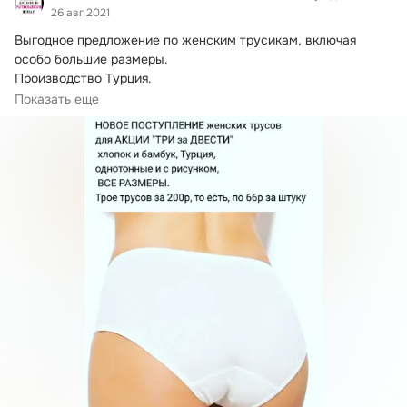
26 авг 2021
Выгодное предложение по женским трусикам, включая 
особо большие размеры.
Производство Турция.

А также большой выбор хб стрингов по 50р НИЖНЕЕ БЕЛЬЁ 
Показать еще
ДЛЯ ВСЕХ ПО РАСПРОДАЖНЫМ ЦЕНАМ