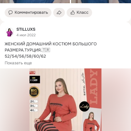
Комментировать
Класс
STILLUXS
4 июл 2022
ЖЕНСКИЙ ДОМАШНИЙ КОСТЮМ БОЛЬШОГО 
РАЗМЕРА.
ТУРЦИЯ.🇹🇷

52/54/56/58/60/62

Красивый домашний костюм батал туника и лосины.

Показать еще
Костюм изготовлен...