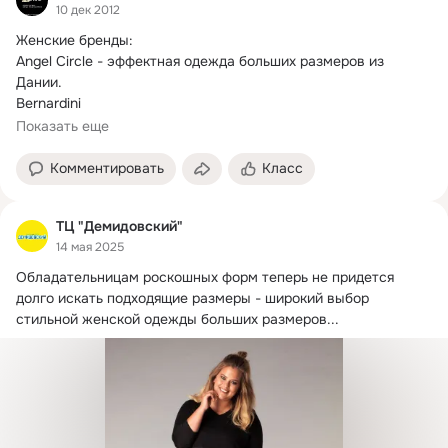
10 дек 2012
Женские бренды:

Angel Circle - эффектная одежда больших размеров из 
Дании.

Bernardini

Biggi M

Показать еще
CHALOU - классическая одежда больших размеров из 
Германии.
Комментировать
Класс
ТЦ "Демидовский"
14 мая 2025
Обладательницам роскошных форм теперь не придется 
долго искать подходящие размеры - широкий выбор 
стильной женской одежды больших размеров...