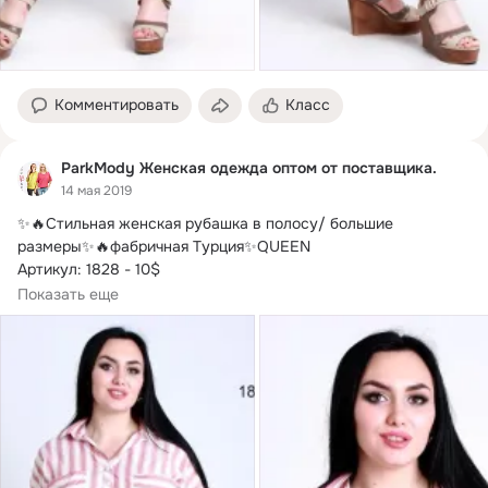
Комментировать
Класс
ParkMody Женская одежда оптом от поставщика.
14 мая 2019
✨🔥Стильная женская рубашка в полосу/ большие 
размеры✨🔥фабричная Турция✨QUEEN

Артикул: 1828 - 10$

Цена оптовая.
 Рубашка продается полным размерным 
Показать еще
рядом!