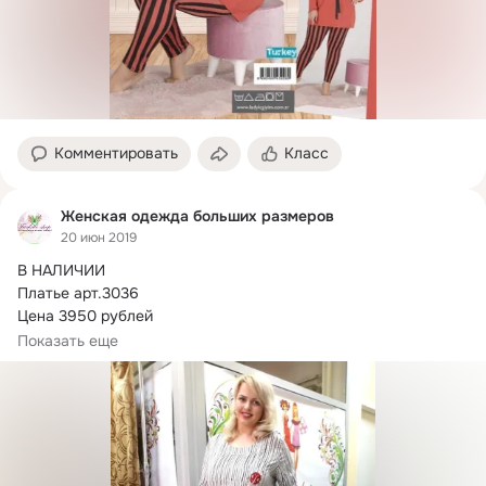
Комментировать
Класс
Женская одежда больших размеров
20 июн 2019
В НАЛИЧИИ

Платье арт.
3036

Цена 3950 рублей

Размер 58 60 62

Показать еще
Стильное платье производства Турции

Состав ткани хлопок и вискоза