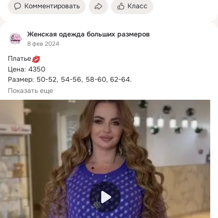
Комментировать
Класс
Женская одежда больших размеров
8 фев 2024
Платье
Цена: 4350

Размер: 50-52, 54-56, 58-60, 62-64.

Цвет: электрик, зеленый, синий, черный, фиолетовый, бордо.

Показать еще
Ткань про-во Турции: креп дайвинг, сетка флок с блестками.