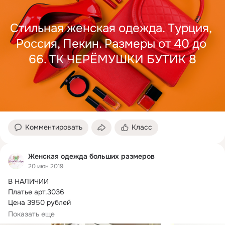
Стильная женская одежда. Турция, 
Россия, Пекин. Размеры от 40 до 
66. ТК ЧЕРЁМУШКИ БУТИК 8
Комментировать
Класс
Женская одежда больших размеров
20 июн 2019
В НАЛИЧИИ

Платье арт.3036

Цена 3950 рублей

Размер 58 60 62

Показать еще
Стильное платье производства Турции
