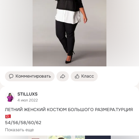
Комментировать
Класс
STILLUXS
4 июл 2022
ЛЕТНИЙ ЖЕНСКИЙ КОСТЮМ БОЛЬШОГО РАЗМЕРА.ТУРЦИЯ 
54/56/58/60/62

Женский летний костюм батал состоит из туники в 
Показать еще
комплекте с бриджами