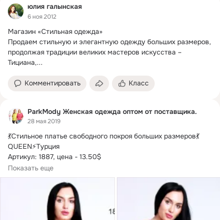
юлия галынская
6 ноя 2012
Магазин «Стильная одежда»

Продаем стильную и элегантную одежду больших размеров, 
продолжая традиции великих мастеров искусства – 
Тициана,...
Комментировать
Класс
ParkMody Женская одежда оптом от поставщика.
28 мая 2019
💃Стильное платье свободного покроя больших размеров💃
QUEEN⚡Турция

Артикул: 1887, цена - 13.
50$

Цена оптовая. В упаковке: 4 шт.

Показать еще
Размер: 44, 46, 48, 50 (размеры указаны Турецкие, на наши 
+6)