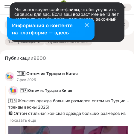
Войти
Мы используем cookie-файлы, чтобы улучшить
сервисы для вас. Если ваш возраст менее 13 лет,
настроить cookie-файлы должен ваш законный
Поиск
представитель.
Больше информации
Информация о контенте
по
публикациям
Разрешить все
Настроить
на платформе — здесь
Тип публикации
Публикации за 24 часа
Публикации
9600
🇹🇷 Оптом из Турции и Китая
7 фев 2025
🇹🇷 Оптом из Турции и Китая
🇹🇷 Женская одежда больших размеров оптом из Турции – 
тренды весны 2025!
🛍️ Оптом стильная женская одежда больших размеров из 
Турции!
Показать еще