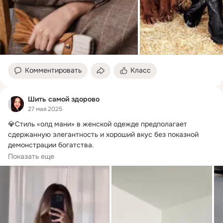
Комментировать
Класс
Шить самой здорово
27 мая 2025
💎Стиль «олд мани» в женской одежде предполагает 
сдержанную элегантность и хороший вкус без показной 
демонстрации богатства.
🔮 Такой...
Показать еще