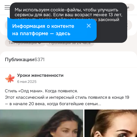
Войти
Мы используем cookie-файлы, чтобы улучшить
сервисы для вас. Если ваш возраст менее 13 лет,
настроить cookie-файлы должен ваш законный
Поиск
представитель.
Больше информации
Информация о контенте
по
публикациям
Разрешить все
Настроить
на платформе — здесь
Тип публикации
Публикации за 24 часа
Публикации
6371
Уроки женственности
6 мая 2025
Стиль «Олд мани».
 Когда появился.

Этот классический и интересный стиль появился в конце 19 
— в начале 20 века, когда богатейшие семьи...