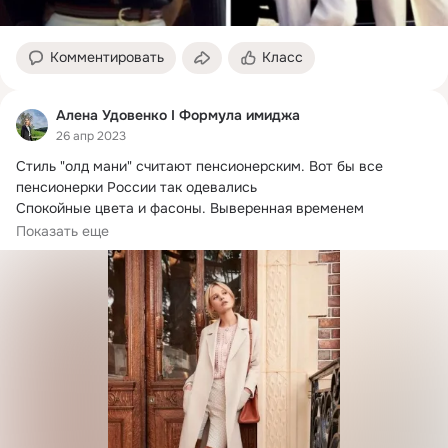
Комментировать
Класс
Алена Удовенко I Формула имиджа
26 апр 2023
Стиль "олд мани" считают пенсионерским.
 Вот бы все 
пенсионерки России так одевались

Спокойные цвета и фасоны. Выверенная временем 
классика.
Показать еще