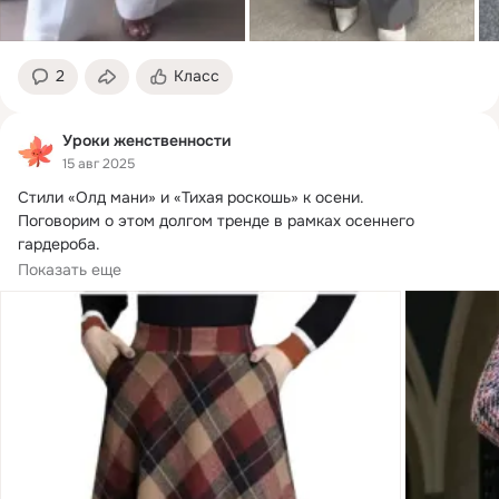
2
Класс
Уроки женственности
15 авг 2025
Стили «Олд мани» и «Тихая роскошь» к осени.
Поговорим о этом долгом тренде в рамках осеннего 
гардероба.

Качественные ткани, сдержанный...
Показать еще