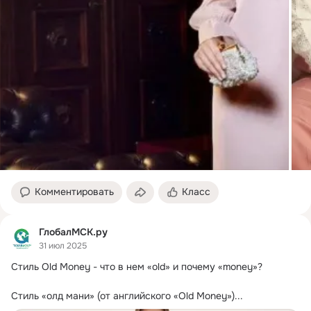
Комментировать
Класс
ГлобалМСК.ру
31 июл 2025
Стиль Old Money - что в нем «old» и почему «money»?
Стиль «олд мани» (от английского «Old Money»)...