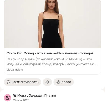
Стиль Old Money - что в нем «old» и почему «money»?
Стиль «олд мани» (от английского «Old Money») — это
модный и культурный тренд, который ассоциируется с
богатством, классическим вкусом и традициями,
globalmsk.ru
переда...
Комментировать
Класс
💟 Мода , Одежда , Платья
13 июл 2023