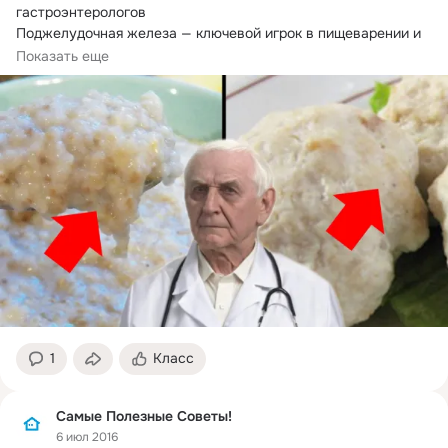
гастроэнтерологов

Поджелудочная железа — ключевой игрок в пищеварении и 
обмене веществ,...
Показать еще
1
Класс
Самые Полезные Советы!
6 июл 2016