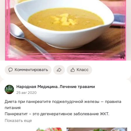
Комментировать
Класс
Народная Медицина. Лечение травами
25 авг 2020
Диета при панкреатите поджелудочной железы — правила 
питания

Панкреатит – это дегенеративное заболевание ЖКТ.
Болезнь поражает поджелудочную...
Показать еще