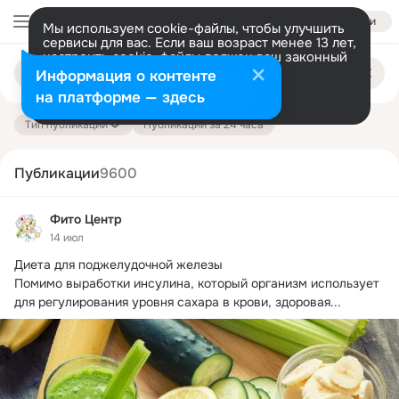
Войти
Мы используем cookie-файлы, чтобы улучшить
сервисы для вас. Если ваш возраст менее 13 лет,
настроить cookie-файлы должен ваш законный
Поиск
представитель.
Больше информации
Информация о контенте
по
публикациям
Разрешить все
Настроить
на платформе — здесь
Тип публикации
Публикации за 24 часа
Публикации
9600
Фито Центр
14 июл
Диета для поджелудочной железы

Помимо выработки инсулина, который организм использует 
для регулирования уровня сахара в крови, здоровая...