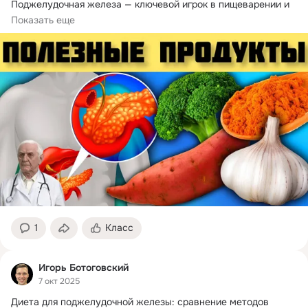
Поджелудочная железа — ключевой игрок в пищеварении и 
обмене...
Показать еще
1
Класс
Игорь Ботоговский
7 окт 2025
Диета для поджелудочной железы: сравнение методов 