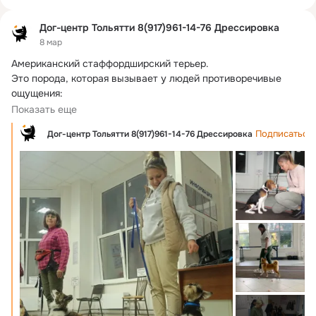
Дог-центр Тольятти 8(917)961-14-76 Дрессировка
8 мар
Американский стаффордширский терьер.
Это порода, которая вызывает у людей противоречивые 
ощущения:

⛔ для кого-то это #бойцовская или #бойцовая порода, 
Показать еще
которую следует опасаться,
Подписаться
Дог-центр Тольятти 8(917)961-14-76 Дрессировка