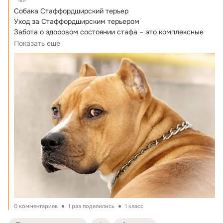
Собака Стаффордширский терьер

Уход за Стаффордширским терьером

Забота о здоровом состоянии стафа – это комплексные 
мероприятия, которые включают в себя:
Показать еще
0 комментариев
1 раз поделились
1 класс