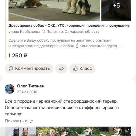
+5
Дрессировка собак - ОКД, УГС, коррекция поведения, послушание
улица Карбышева, 12, Тольятти, Самарская область
Сделайте Вашу собаку послушной на занятиях с опытным
инструктором по дрессировке собак. ☝ Комплексный подход -
Обучаем собак и их владельцев
1 250 ₽
Комментировать
Класс
Олег Тигонен
22 ноя 2016
Всё о породе американский стаффордширский терьер.
Основные качества американского стаффордширского 
терьера:

- Красота силы и гармония.
Показать еще