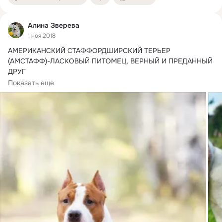
Алина Зверева
1 ноя 2018
АМЕРИКАНСКИЙ СТАФФОРДШИРСКИЙ ТЕРЬЕР 
(АМСТАФФ)-ЛАСКОВЫЙ ПИТОМЕЦ, ВЕРНЫЙ И ПРЕДАННЫЙ 
ДРУГ

Американский стаффордширский терьер — это одна...
Показать еще