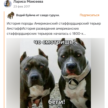
Лариса Моисеева
23 фев 2017
Подписаться
Водий буйича ит савдо гурухи.
История породы Американский стаффордширский терьер

АмстаффИстория разведения американских 
стаффордширских терьеров началась с 1800-х...