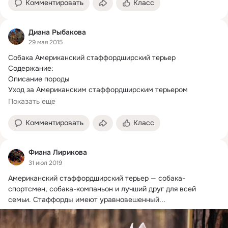
Комментировать
Класс
Диана Рыбакова
29 мая 2015
Собака Американский стаффордширский терьер

Содержание:

Описание породы

Уход за Американским стаффордширским терьером

Чем кормить

Показать еще
Дрессировка
Комментировать
Класс
Фиана Лирикова
31 июл 2019
Американский стаффордширский терьер — собака-
спортсмен, собака-компаньон и лучший друг для всей 
семьи. Стаффорды имеют уравновешенный...