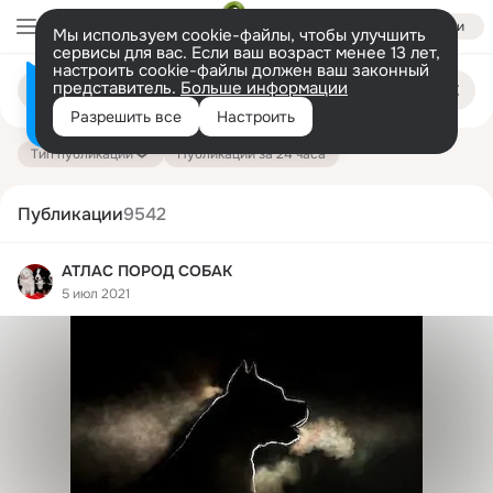
Войти
Мы используем cookie-файлы, чтобы улучшить
сервисы для вас. Если ваш возраст менее 13 лет,
настроить cookie-файлы должен ваш законный
Поиск
представитель.
Больше информации
Информация о контенте
по
публикациям
Разрешить все
Настроить
на платформе — здесь
Тип публикации
Публикации за 24 часа
Публикации
9542
АТЛАС ПОРОД СОБАК
5 июл 2021