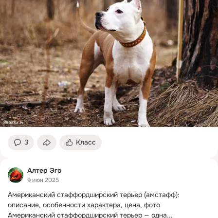
3
Класс
Алтер Эго
9 июн 2025
Американский стаффордширский терьер (амстафф): 
описание, особенности характера, цена, фото

Американский стаффордширский терьер — одна...