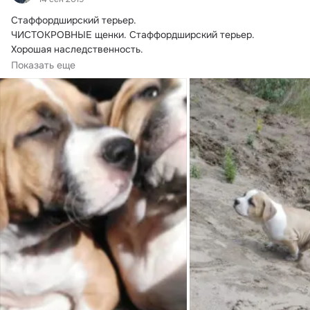
Стаффордширский терьер.

ЧИСТОКРОВНЫЕ щенки. Стаффордширский терьер.

Хорошая наследственность.

Отец: чемпион РКФ. Занимается поркуром, добрый.
Показать еще